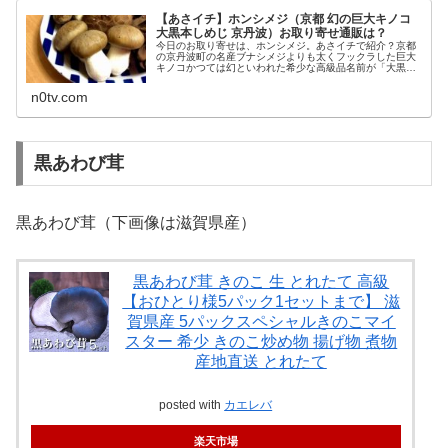
【あさイチ】ホンシメジ（京都 幻の巨大キノコ
大黒本しめじ 京丹波）お取り寄せ通販は？
今日のお取り寄せは、ホンシメジ。あさイチで紹介？京都
の京丹波町の名産ブナシメジよりも太くフックラした巨大
キノコかつては幻といわれた希少な高級品名前が「大黒本
しめじ」等々、10月5日あさイチで紹介されるホンシメジ
についてです。（画像はイメージ...
n0tv.com
黒あわび茸
黒あわび茸（下画像は滋賀県産）
黒あわび茸 きのこ 生 とれたて 高級
【おひとり様5パック1セットまで】 滋
賀県産 5パックスペシャルきのこマイ
スター 希少 きのこ炒め物 揚げ物 煮物
産地直送 とれたて
posted with
カエレバ
楽天市場