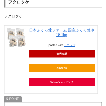
フクロタケ
フクロタケ
日本ふくろ茸ファーム 国産ふくろ茸冷
凍 1kg
posted with
カエレバ
楽天市場
Amazon
Yahooショッピング