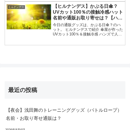
食が美味しい1万円台の宿についてです。
【ヒルナンデス】かぶる日傘？
ヒルナンデス
（画像はイメー...
UVカット100％の接触冷感ハット
名前や通販お取り寄せは？【ハン
ズ人気雑貨】
今日の通販グッズは、かぶる日傘？のハ
ット。 ヒルナンデスで紹介 傘屋が作った
UVカット100％＆接触冷感 ハンズで人気
のUV対策グッズ等々、5月12日のヒルナ
ンデスで紹介された「かぶる日傘」のハ
ットについてです。（放送前は予想・画
像はイメ...
最近の投稿
【夜会】浅田舞のトレーニンググッズ（バトルロープ）
名前・お取り寄せ通販は？
2026年8月6日