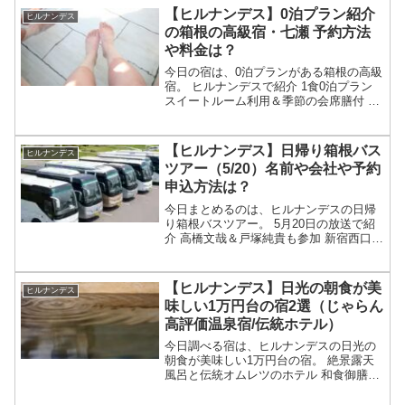
のビュッフェの宿についてです。（画像
【ヒルナンデス】0泊プラン紹介
ヒルナンデス
はイメージで...
の箱根の高級宿・七瀬 予約方法
や料金は？
今日の宿は、0泊プランがある箱根の高級
宿。 ヒルナンデスで紹介 1食0泊プラン
スイートルーム利用＆季節の会席膳付 貸
切半露天風呂もあり 名前が「箱根七瀬」
等々、5月20日のヒルナンデスで紹介され
た0泊プランの高級宿・箱根七瀬について
【ヒルナンデス】日帰り箱根バス
ヒルナンデス
です。...
ツアー（5/20）名前や会社や予約
申込方法は？
今日まとめるのは、ヒルナンデスの日帰
り箱根バスツアー。 5月20日の放送で紹
介 高橋文哉＆戸塚純貴も参加 新宿西口発
の極上おまかせ旅？ 箱根やディナーバイ
キングで値段は1万円台（16900円～）？
名前や会社や予約申込方法は？等々、5月
【ヒルナンデス】日光の朝食が美
ヒルナンデス
20...
味しい1万円台の宿2選（じゃらん
高評価温泉宿/伝統ホテル）
今日調べる宿は、ヒルナンデスの日光の
朝食が美味しい1万円台の宿。 絶景露天
風呂と伝統オムレツのホテル 和食御膳朝
食のじゃらん高評価の温泉宿等々、5月14
日のヒルナンデスで紹介された日光の朝