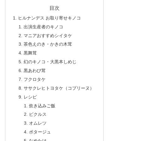
目次
ヒルナンデス お取り寄せキノコ
出演生産者のキノコ
マニアおすすめシイタケ
茶色えのき・かきの木茸
黒舞茸
幻のキノコ・大黒本しめじ
黒あわび茸
フクロタケ
ササクレヒトヨタケ（コプリーヌ）
レシピ
炊き込みご飯
ピクルス
オムレツ
ポタージュ
なめたけ