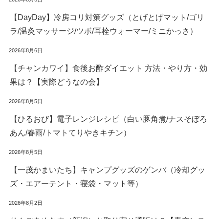
【DayDay】冷房コリ対策グッズ（とげとげマット/ゴリ
ラ/温灸マッサージ/ツボ/耳栓ウォーマー/ミニかっさ）
2026年8月6日
【チャンカワイ】食後お酢ダイエット 方法・やり方・効
果は？【実際どうなの会】
2026年8月5日
【ひるおび】電子レンジレシピ（白い豚角煮/ナスそぼろ
あん/春雨/トマトてりやきキチン）
2026年8月5日
【一茂かまいたち】キャンプグッズのゲンバ（冷却グッ
ズ・エアーテント・寝袋・マット等）
2026年8月2日