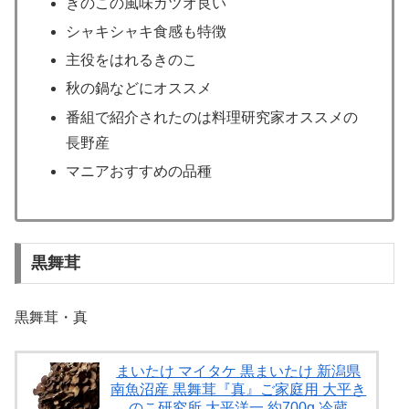
きのこの風味ガツオ良い
シャキシャキ食感も特徴
主役をはれるきのこ
秋の鍋などにオススメ
番組で紹介されたのは料理研究家オススメの
長野産
マニアおすすめの品種
黒舞茸
黒舞茸・真
まいたけ マイタケ 黒まいたけ 新潟県
南魚沼産 黒舞茸『真』ご家庭用 大平き
のこ研究所 大平洋一 約700g 冷蔵