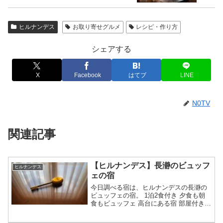
ヒルナンデス
お取り寄せグルメ
レシピ・作り方
シェアする
X
Facebook
はてブ
LINE
N0TV
関連記事
【ヒルナンデス】長瀞のビュッフ
ヒルナンデス
ェの宿
今日調べる宿は、ヒルナンデスの長瀞の
ビュッフェの宿。 1泊2食付き 夕食も朝
食もビュッフェ 高台にある宿 部屋付き風
呂の部屋が紹介 名前や予約は？等々、7
月30日のヒルナンデスで紹介された長瀞