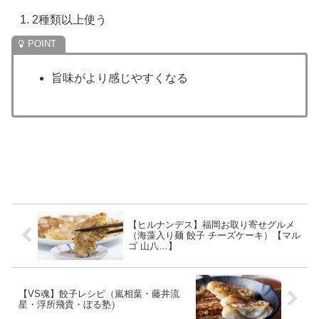
2種類以上使う
旨味がより感じやすくなる
【ヒルナンデス】福岡お取り寄せグルメ
（海藻入り麺 餃子 チーズケーキ）【マル
ゴ 山八…】
【VS魂】餃子レシピ（嵐相葉・藤井流
星・浮所飛貴・ぼる塾）