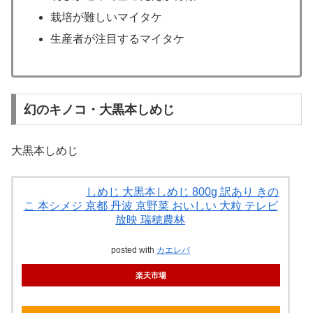
栽培が難しいマイタケ
生産者が注目するマイタケ
幻のキノコ・大黒本しめじ
大黒本しめじ
しめじ 大黒本しめじ 800g 訳あり きの
こ 本シメジ 京都 丹波 京野菜 おいしい 大粒 テレビ
放映 瑞穂農林
posted with
カエレバ
楽天市場