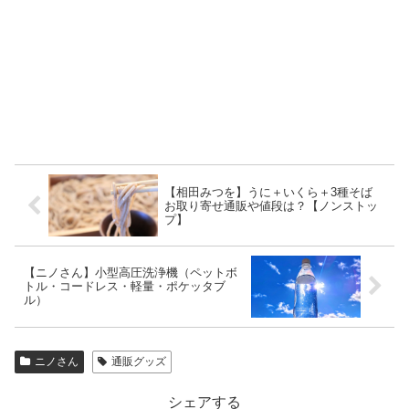
【相田みつを】うに＋いくら＋3種そば
お取り寄せ通販や値段は？【ノンストッ
プ】
【ニノさん】小型高圧洗浄機（ペットボ
トル・コードレス・軽量・ポケッタブ
ル）
ニノさん
通販グッズ
シェアする