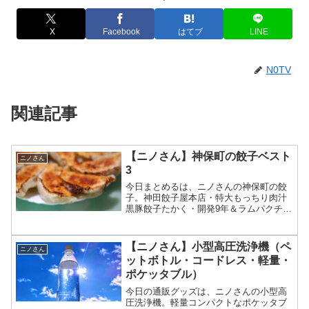
X
Facebook
はてブ
LINE
N0TV
関連記事
【ニノさん】神保町の餃子ベスト
ニノさん
3
今日まとめるは、ニノさんの神保町の餃
子。神田餃子屋本店・特大もっちり肉汁
黒豚餃子たかく・開発9年＆ラムパクチー
餃子世界東京・日本式と中国式等々、6月
20日のニノさんで紹介された神保町の餃
子ベスト3の店やメニューについてです。
【ニノさん】小型高圧洗浄機（ペ
ニノさん
（画像はイメージ...
ットボトル・コードレス・軽量・
ポケッタブル）
今日の通販グッズは、ニノさんの小型高
圧洗浄機。軽量コンパクトなポケッタブ