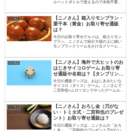
ルペットボトルで使えるので水栓不要充
電式コードレスで電源も不要名前や通販
は？等々、3月7日のニノさんで紹介され
た小型高圧洗浄機についてです。（放送
【ニノさん】箱入りモンブラン・
ニノさん
前は予想・画像はイメー...
栗千本（黄金）お取り寄せ通販
は？
今日のお取り寄せグルメは、箱入りモン
ブラン。ニノさんで紹介大福の上に細い
モンブランクリームをかけるクリームに
は和栗を使用行列のできる専門店・栗り
ん（くりん）のお取り寄せ名前が「栗千
本（黄金）」等々、2月21日のニノさんで
【ニノさん】海外で大ヒットのお
ニノさん
紹介された箱入りモン...
はじきサイコロゲーム お取り寄
せ通販や名前は？【タンブリンダ
イス】
今日の通販グッズは、おはじきみたいな
サイコロ（ダイス）ゲーム。ニノさんで
二宮和也×ムロツヨシでやったゲームルー
ルややり方は？得点はサイコロの出目×ボ
ードの数字アメリカ発で海外で大ヒット
しているというのアナログゲーム名前は
【ニノさん】おろし金（刃がな
ニノさん
タンブリンダイス等々...
い・トミタ式・二宮和也のプレゼ
ント）お取り寄せ通販は？
今日の通販グッズは、ニノさんの「おろ
し金」。二宮和也のプレゼント刃がない