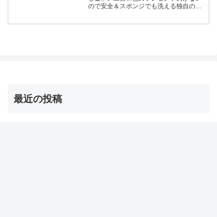
ので安全＆スポンジでも洗える独自の突
起ですりおろしてフワフワ食感に仕上げ
る名前が「トミタ式おろし金」等々、1月
17日のニノさんで紹介されたトミタ式お
ろし金についてです。...
最近の投稿
茨城の巨大な星型オクラ・ダビデの星 お取り寄せ通販
は？【青空レストラン】
2026年8月8日
【オーマイゴッド】埼玉ご当地アイス 店とメニューは？
（ソフトクリーム/かき氷/ジェラート）
2026年8月8日