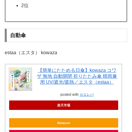
2位
自動傘
estaa（エスタ） kowaza
【簡単にたためる日傘】kowaza コワ
ザ 無地 自動開閉 折りたたみ傘 晴雨兼
用 UV/遮光/遮熱／エスタ（estaa）
posted with
カエレバ
楽天市場
Amazon