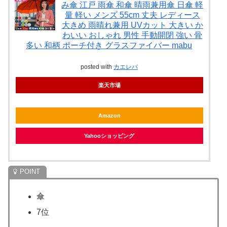
み傘 江戸 雨傘 和傘 晴雨兼用傘 日傘 軽
量 軽い メンズ 55cm 丈夫 レディース
大きめ 雨晴れ兼用 UVカット 大きい か
わいい おしゃれ 男性 手動開閉 強い 骨
多い 和柄 ポーチ付き グラスファイバー mabu
posted with
カエレバ
楽天市場
Amazon
Yahooショッピング
傘
7位