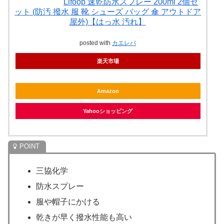
Lifoop 速乾防水スプレー 200ml 2個セ
ット (防汚 撥水 服 靴 シューズ バッグ 傘 アウトドア
屋外)【はっ水 汚れ】
posted with
カエレバ
楽天市場
Amazon
Yahooショッピング
三協化学
防水スプレー
服や帽子にかける
乾きが早く撥水性能も高い