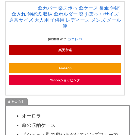
傘カバー 楽スポっ 傘ケース 長傘 伸縮
傘入れ 伸縮式 収納 傘ホルダー 楽すぽっ 小サイズ
通常サイズ 大人用 子供用 レディース メンズ メール
便
posted with
カエレバ
楽天市場
Amazon
Yahooショッピング
オーロラ
傘の収納ケース
ポシェット型で肩からかけてハンズフリーで