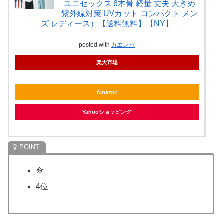
ユニセックス 6本骨 軽量 丈夫 大きめ
紫外線対策 UVカット コンパクト メン
ズ レディース）【送料無料】【NY】
posted with
カエレバ
楽天市場
Amazon
Yahooショッピング
傘
4位