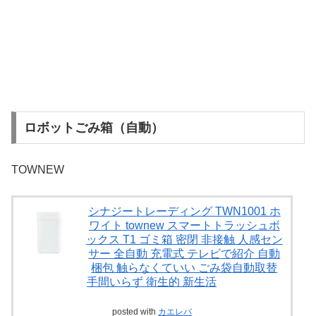
ロボットごみ箱（自動）
TOWNEW
シナジートレーディング TWN1001 ホ
ワイト townew スマートトラッシュボ
ックス T1 ゴミ箱 密閉 非接触 人感セン
サー 全自動 充電式 テレビで紹介 自動
梱包 触らなくていい ごみ袋自動取替
手間いらず 衛生的 新生活
posted with
カエレバ