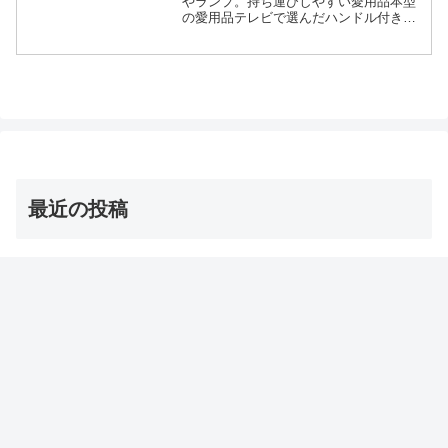
やランプ。持ち運びしやすい愛用品本型
の愛用品テレビで選んだハンドル付きラ
ンタン型等々、7月5日の王様のブランチ
の買い物の達人で紹介されたライトやラ
ンプについてです。（画像はイメージで
す）王様のブランチ 亀...
最近の投稿
茨城の巨大な星型オクラ・ダビデの星 お取り寄せ通販
は？【青空レストラン】
2026年8月8日
【オーマイゴッド】埼玉ご当地アイス 店とメニューは？
（ソフトクリーム/かき氷/ジェラート）