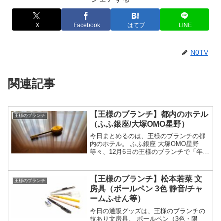
X
Facebook
はてブ
LINE
N0TV
関連記事
【王様のブランチ】都内のホテル
王様のブランチ
（ふふ銀座/大塚OMO星野）
今日まとめるのは、王様のブランチの都
内のホテル。 ふふ銀座 大塚OMO星野
等々、12月6日の王様のブランチで「年末
年始に泊まりたい都内の注目ホテル」と
して紹介された宿についてです。（画像
はイメージです）王様のブランチ 都内の
【王様のブランチ】松本若菜 文
王様のブランチ
ホテルホテルの特...
房具（ボールペン 3色 静音/チャ
ームふせん等）
今日の通販グッズは、王様のブランチの
技あり文房具。 ボールペン（3色・限