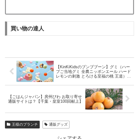
買い物の達人
【KinKiKidsのブンブブーン】グミ（ハー
ブご当地グミ 全農ニッポンエール ハード
レモンの刺激 とろける至福の桃 王道）
【吉岡里帆×堂本光一剛】
【ごはんジャパン】房州びわ お取り寄せ
通販サイトは？【千葉・皇室100回献上】
王様のブランチ
通販グッズ
シェアする