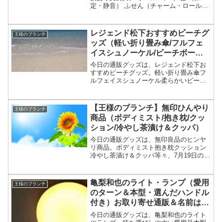
定・静音） ふせん（チャーム・ロール）
等々、10月11日の松本若菜の買い物の達
人で紹介された文房具についてです。
（画像はイメージです）王様のブランチ
レジェンド松下おすすめビーチグ
王様のブランチ
文房具文房具の特集...
ッズ（軽い折り畳み傘/フルフェ
イスシュノーケル/ビーチボー
ル）【王様のブランチ】
今日の通販グッズは、レジェンド松下お
すすめビーチグッズ。軽い折り畳み傘フ
ルフェイスシュノーケル柔らかいビーチ
ボール（割れない？）等々、8月2日の王
様のブランチの買い物の達人で紹介され
たレジェンド松下おすすめビーチグッズ
【王様のブランチ】無印ひんやり
王様のブランチ
についてです。（画像は...
商品（ボディミスト/抱き枕/クッ
ション/冷やし茶漬け＆クッパ）
今日の通販グッズは、無印良品のヒンヤ
リ商品。ボディミスト抱き枕クッション
冷やし茶漬け＆クッパ等々、7月19日の王
様のブランチの買い物の達人で紹介され
た無印のヒンヤリグッズやグルメについ
てです。（画像はイメージです）王様の
亀梨和也のライト・ランプ（愛用
王様のブランチ
ブランチ 無印良品ひ...
のターン＆本型・選んだハンドル
付き）お取り寄せ通販＆名前は？
【王様のブランチ】
今日の通販グッズは、亀梨和也のライト