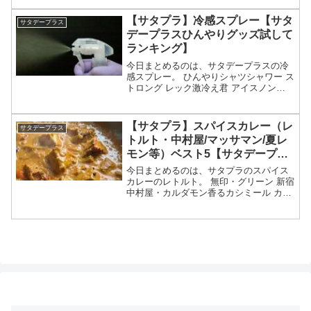
グで教えてくれたそうめんのベスト5につ
いてです。（画像はイメージです）サタ
【サタプラ】冷感スプレー【サタ
サタデープラス
プラ そうめん...
デープラスひんやりグッズ試して
ランキング】
今日まとめるのは、サタデープラスの冷
感スプレー。 ひんやりシャツシャワー ス
トロング レック激冷え君 アイスノン
等々、7月11日のサタプラで教えてくれた
冷感スプレーのランキングベスト3につい
てです。（画像はイメージです）サタプ
【サタプラ】スパイスカレー（レ
サタデープラス
ラ 冷感スプレ...
トルト・中村屋/マッサマン/夏レ
モン等）ベスト5【サタデープラ
スひたすら試してランキング】
今日まとめるのは、サタプラのスパイス
カレーのレトルト。 無印・グリーン 新宿
中村屋・カルダモン香るカシミール カル
ディ・ビーフローガンジョシュ カシミー
ル ヤマモリ・マッサマン ニシキヤキッチ
ン・夏カレー等々、7月4日のサタデープ
ラス・ひた...