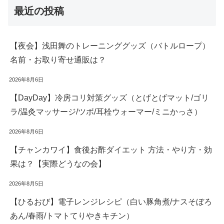
最近の投稿
【夜会】浅田舞のトレーニンググッズ（バトルロープ）
名前・お取り寄せ通販は？
2026年8月6日
【DayDay】冷房コリ対策グッズ（とげとげマット/ゴリ
ラ/温灸マッサージ/ツボ/耳栓ウォーマー/ミニかっさ）
2026年8月6日
【チャンカワイ】食後お酢ダイエット 方法・やり方・効
果は？【実際どうなの会】
2026年8月5日
【ひるおび】電子レンジレシピ（白い豚角煮/ナスそぼろ
あん/春雨/トマトてりやきキチン）