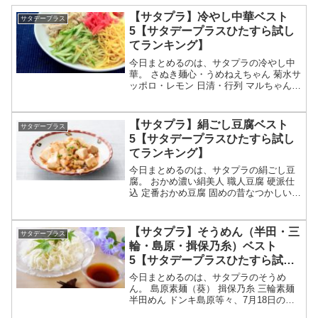
【サタプラ】冷やし中華ベスト
サタデープラス
5【サタデープラスひたすら試し
てランキング】
今日まとめるのは、サタプラの冷やし中
華。 さぬき麺心・うめねえちゃん 菊水サ
ッポロ・レモン 日清・行列 マルちゃん
シマダヤ等々、8月1日のサタデープラ
ス・ひたすら試してランキングで教えて
くれた冷やし中華のベスト5についてで
【サタプラ】絹ごし豆腐ベスト
サタデープラス
す。（画像はイメ...
5【サタデープラスひたすら試し
てランキング】
今日まとめるのは、サタプラの絹ごし豆
腐。 おかめ濃い絹美人 職人豆腐 硬派仕
込 定番おかめ豆腐 固めの昔なつかしい昭
和の味 ハイテクの禅豆腐とよまさり
等々、7月25日のサタデープラス・ひたす
ら試してランキングで教えてくれた絹ご
【サタプラ】そうめん（半田・三
サタデープラス
し豆腐のベスト...
輪・島原・揖保乃糸）ベスト
5【サタデープラスひたすら試し
てランキング】
今日まとめるのは、サタプラのそうめ
ん。 島原素麺（葵） 揖保乃糸 三輪素麺
半田めん ドンキ島原等々、7月18日のサ
タデープラス・ひたすら試してランキン