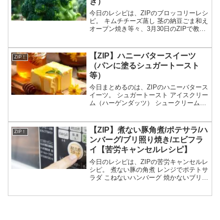
き）
今日のレシピは、ZIPのブロッコリーレシ
ピ。 キムチチーズ蒸し 茎の納豆ごま和え
オーブン焼き等々、3月30日のZIPで教え
てくれたブロッコリーレシピの作り方に
ついてです。（画像はイメージです）ZIP
ブロッコリーレシピブロッコリーの特集
【ZIP】ハニーバタースイーツ
ZIP！
が...
（パンに塗るシュガートースト
等）
今日まとめるのは、ZIPのハニーバタース
イーツ。 シュガートースト アイスクリー
ム（ハーゲンダッツ） シュークリーム
（ビアードパパ）等々、3月25日のZIPで
紹介されたハニーバタースイーツについ
てです。（放送前は予想・画像はイメー
【ZIP】煮ない豚角煮/ポテサラ/ハ
ZIP！
ジです）Z...
ンバーグ/ブリ照り焼き/エビフラ
イ【苦労キャンセルレシピ】
今日のレシピは、ZIPの苦労キャンセルレ
シピ。 煮ない豚の角煮 レンジでポテトサ
ラダ こねないハンバーグ 焼かないブリの
照り焼き 揚げないエビフライ等々、3月
17日のZIPで教えてくれた苦労キャンセ
ルレシピの作り方についてです。（画像
はイメ...