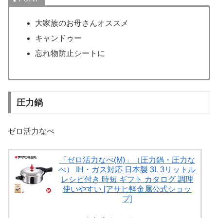
大家族のお母さんオススメ
キャンドゥー
忘れ物防止シートに
圧力鍋
ゼロ活力なべ
「ゼロ活力なべ(M)」（圧力鍋・圧力な
べ） IH・ガス対応 日本製 3L 3リットル
レシピ付き 時短 ギフト カタログ 調理
使いやすい [アサヒ軽金属公式ショッ
プ]