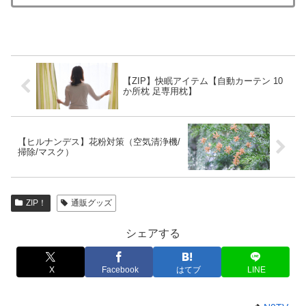
【ZIP】快眠アイテム【自動カーテン 10
か所枕 足専用枕】
【ヒルナンデス】花粉対策（空気清浄機/
掃除/マスク）
ZIP！
通販グッズ
シェアする
X
Facebook
はてブ
LINE