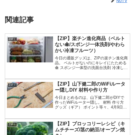
N0TV
関連記事
【ZIP】楽チン進化商品（ベルト
ZIP！
ない傘/スポンジ一体洗剤/やわら
かい冷凍フルーツ）
今日の通販グッズは、ZIPの楽チン進化商
品。 ベルトがないのにキレイにたためる
傘 スポンジ一体型の洗面台洗剤 冷凍して
もやわらかい冷凍フルーツ レンジで使え
る缶詰等々、6月10日のZIPで紹介された
楽チン進化商品についてです。（画像は
【ZIP】山下健二郎のWiFiルータ
ZIP！
イメー...
ー隠しDIY 材料や作り方
今日まとめるのは、山下健二郎がDIYで
作ったWiFiルーター隠し。 材料 作り方
グッズ（ギア） ポイント等々、4月9日の
ZIPの健二郎sDIYで作ったWiFiルーター
隠しについてです。（画像はイメージで
す）ZIP 山下健二郎のWiFiルー...
【ZIP】ブロッコリーレシピ（キ
ZIP！
ムチチーズ/茎の納豆/オーブン焼