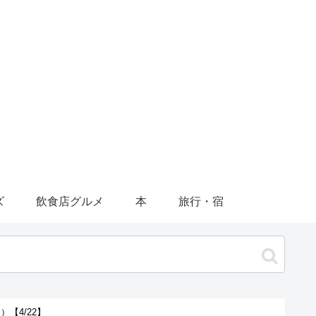
ズ
飲食店グルメ
本
旅行・宿
【4/22】