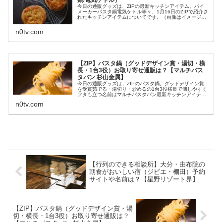
今日の通販グッズは、ZIPの最新キッチンアイテム。パイ
メーカーパスタ鍋電気ケトル等々、1月16日のZIPで紹介さ
れたキッチンアイテムについてです。（画像はイメージで
す）ZIP！ 最新キッチンアイテムキッチンアイテムが紹介
されたのは1月16日...
n0tv.com
【ZIP】パスタ鍋（グッドデザイン賞・湯切・横
長・1台3役）お取り寄せ通販は？【マルチパス
タパン 杉山金属】
今日の通販グッズは、ZIPのパスタ鍋。グッドデザイン賞
を受賞茹でる・湯切り・炒めるの1台3役横長で沸しやすく
フタも立つ名前はマルチパスタパン最新キッチンアイテム
で紹介等々、1月16日のZIPの最新キッチンアイテムで紹介
n0tv.com
されるパスタ鍋について...
【行列のできる相談所】大分・由布院の
朝食がおいしい宿（ジビエ・棚田）予約
サイトや名前は？【星野リゾート界】
【ZIP】パスタ鍋（グッドデザイン賞・湯
切・横長・1台3役）お取り寄せ通販は？