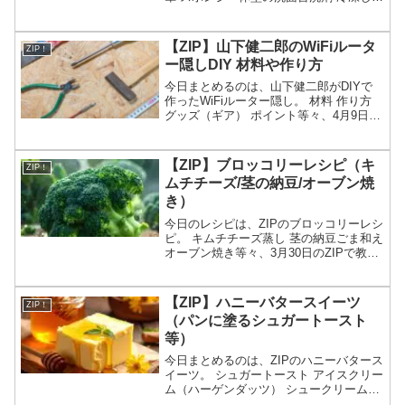
もやわらかい冷凍フルーツ レンジで使え
る缶詰等々、6月10日のZIPで紹介された
楽チン進化商品についてです。（画像は
【ZIP】山下健二郎のWiFiルータ
ZIP！
イメー...
ー隠しDIY 材料や作り方
今日まとめるのは、山下健二郎がDIYで
作ったWiFiルーター隠し。 材料 作り方
グッズ（ギア） ポイント等々、4月9日の
ZIPの健二郎sDIYで作ったWiFiルーター
隠しについてです。（画像はイメージで
す）ZIP 山下健二郎のWiFiルー...
【ZIP】ブロッコリーレシピ（キ
ZIP！
ムチチーズ/茎の納豆/オーブン焼
き）
今日のレシピは、ZIPのブロッコリーレシ
ピ。 キムチチーズ蒸し 茎の納豆ごま和え
オーブン焼き等々、3月30日のZIPで教え
てくれたブロッコリーレシピの作り方に
ついてです。（画像はイメージです）ZIP
ブロッコリーレシピブロッコリーの特集
【ZIP】ハニーバタースイーツ
ZIP！
が...
（パンに塗るシュガートースト
等）
今日まとめるのは、ZIPのハニーバタース
イーツ。 シュガートースト アイスクリー
ム（ハーゲンダッツ） シュークリーム
（ビアードパパ）等々、3月25日のZIPで