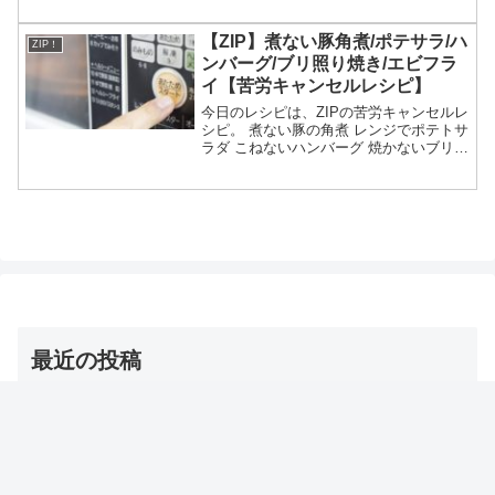
紹介されたハニーバタースイーツについ
てです。（放送前は予想・画像はイメー
【ZIP】煮ない豚角煮/ポテサラ/ハ
ZIP！
ジです）Z...
ンバーグ/ブリ照り焼き/エビフラ
イ【苦労キャンセルレシピ】
今日のレシピは、ZIPの苦労キャンセルレ
シピ。 煮ない豚の角煮 レンジでポテトサ
ラダ こねないハンバーグ 焼かないブリの
照り焼き 揚げないエビフライ等々、3月
17日のZIPで教えてくれた苦労キャンセ
ルレシピの作り方についてです。（画像
はイメ...
最近の投稿
【夜会】浅田舞のトレーニンググッズ（バトルロープ）
名前・お取り寄せ通販は？