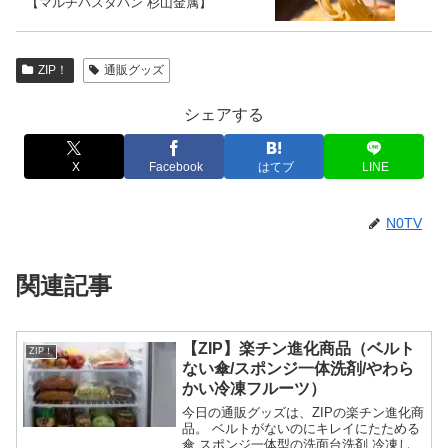
【マルチパスタパン 杉山金属】
ZIP！
通販グッズ
シェアする
X
Facebook
はてブ
LINE
N0TV
関連記事
【ZIP】楽チン進化商品（ベルト
ZIP！
ない傘/スポンジ一体洗剤/やわら
かい冷凍フルーツ）
今日の通販グッズは、ZIPの楽チン進化商
品。 ベルトがないのにキレイにたためる
傘 スポンジ一体型の洗面台洗剤 冷凍して