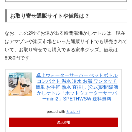
お取り寄せ通販サイトや値段は？
なお、この2秒でお湯が出る瞬間湯沸かしケトルは、現在
はアマゾンや楽天市場といった通販サイトでも販売されて
いて、お取り寄せでも購入できる家事グッズ。値段は
8980円です。
卓上ウォーターサーバー ぺットボトル
コンパクト 温水 冷水 お湯 ワンタッチ
簡単 お手軽 熱水 直挿し [公式]瞬間湯沸
かしケトル「ホットウォーターサーバ
ーmini2」SPETHWSW 送料無料
posted with
カエレバ
楽天市場