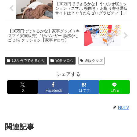
【10万円でできるかな】うつぶせ寝クッ
ション（スマホ 横向き）お取り寄せ通販
サイトは？ぐうたらゼログラビティ【家
事ヤロウ】
【10万円でできるかな】家事グッズ（キ
スマイ実演販売）1秒ハンガー 湯沸かし
ゴミ箱 クッション【家事ヤロウ】
10万円でできるかな
家事ヤロウ
通販グッズ
シェアする
X
Facebook
はてブ
LINE
N0TV
関連記事