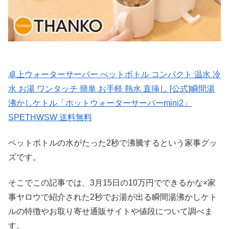
卓上ウォーターサーバー ぺットボトル コンパクト 温水 冷
水 お湯 ワンタッチ 簡単 お手軽 熱水 直挿し [公式]瞬間湯
沸かしケトル「ホットウォーターサーバーmini2」
SPETHWSW 送料無料
ペットボトルの水がたった2秒で沸騰するという家事グッ
ズです。
そこでこの記事では、3月15日の10万円でできるかな×家
事ヤロウで紹介された2秒でお湯が出る瞬間湯沸かしケト
ルの特徴やお取り寄せ通販サイトや値段について調べま
す。