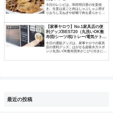
今日のレシピは、和田明日香の生姜焼
き。生姜は皮ごと肉はしゃぶしゃぶ用す
りおろし玉ねぎや砂糖で肉を柔らかく
等々、5月27日の家事ヤロウで和田明日香
が作った生姜焼きレシピの作り方につい
てです。（画像はイメージです）家事ヤ
【家事ヤロウ】No.1家具店の便
家事ヤロウ
ロウ 和田明日香の生姜焼...
利グッズBEST20（丸洗いOK敷
布団/シーツ/枕/トレー/電気ケト
ル/デスク 他）
今日の通販グッズは、家事ヤロウの家具
店の便利グッズ。はがせる超吸水力スポ
ンジ丸洗いOK敷布団米がこびり付きにく
いしゃもじ使い捨てスポンジシワになり
にくいシーツ上半身を包み込むまくら電
子レンジ対応トレー1台3役の電気ケトル
収納付き折りたたみデ...
最近の投稿