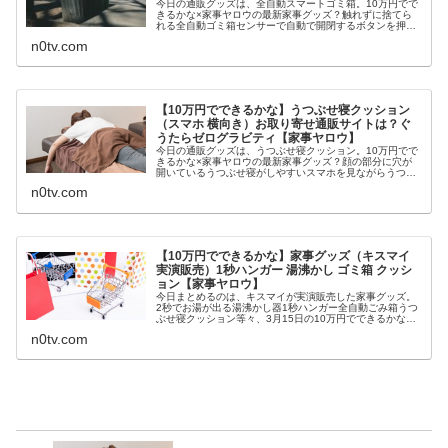
今日の通販グッズは、全自動スマートゴミ箱。10万円でで
きるかな×家事ヤロウの最新家事グッズ？触れずに捨てら
れる全自動ゴミ箱センサーで自動で開閉するボタンを押す
とゴミ袋を自動梱包＆設置してくれる名前はtownew（トウ
n0tv.com
ニュー・トーニュー）レジ...
【10万円でできるかな】うつぶせ寝クッション
（スマホ 横向き）お取り寄せ通販サイトは？ぐ
うたらゼログラビティ【家事ヤロウ】
今日の通販グッズは、うつぶせ寝クッション。10万円でで
きるかな×家事ヤロウの最新家事グッズ？顔の部分に穴が
開いているうつぶせ寝がしやすいスマホを見ながらうつぶ
せになれる穴に腕を通すと横向き寝もできる肩・肘・首な
n0tv.com
どが痛くなりにくい体勢をサポー...
【10万円でできるかな】家事グッズ（キスマイ
実演販売）1秒ハンガー 湯沸かし ゴミ箱 クッシ
ョン【家事ヤロウ】
今日まとめるのは、キスマイが実演販売した家事グッズ。
2秒でお湯が出る湯沸かし器1秒ハンガー全自動ごみ箱うつ
ぶせ寝クッション等々、3月15日の10万円でできるかなで
家事ヤロウ軍団に紹介したグッズについてです。（画像は
n0tv.com
イメージです）10万円でで...