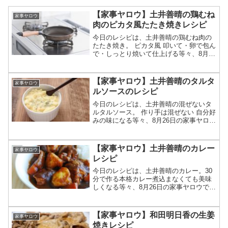
【家事ヤロウ】土井善晴の鶏むね
家事ヤロウ
肉のピカタ風たたき焼きレシピ
今日のレシピは、土井善晴の鶏むね肉の
たたき焼き。 ピカタ風 叩いて・卵で包ん
で・しっとり焼いて仕上げる等々、8月26
日の家事ヤロウで土井善晴が作った鶏む
ね肉のピカタ風たたき焼きレシピの作り
方についてです。（画像はイメージで
【家事ヤロウ】土井善晴のタルタ
家事ヤロウ
す）家事ヤロウ 鶏...
ルソースのレシピ
今日のレシピは、土井善晴の混ぜないタ
ルタルソース。 作り手は混ぜない 自分好
みの味になる等々、8月26日の家事ヤロウ
で土井善晴が作ったタルタルソースレシ
ピの作り方についてです。（画像はイメ
ージです）家事ヤロウ 土井善晴のタルタ
【家事ヤロウ】土井善晴のカレー
家事ヤロウ
ルソース土井善...
レシピ
今日のレシピは、土井善晴のカレー。30
分で作る本格カレー煮込まなくても美味
しくなる等々、8月26日の家事ヤロウで土
井善晴が作ったカレーレシピの作り方に
ついてです。（画像はイメージです）家
事ヤロウ 土井善晴のカレー土井善晴が料
【家事ヤロウ】和田明日香の生姜
家事ヤロウ
理を紹介したテレ...
焼きレシピ