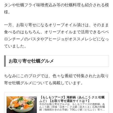
タンや牡蠣フライ味噌煮込み等の牡蠣料理も紹介される模
様。
一方、お取り寄せになるオリーブオイル漬けは、そのまま
食べるのはもちろん、オリーブオイルまで活用できるペペ
ロンチーノのパスタやアヒージョがオススメレシピになっ
ていました。
お取り寄せ牡蠣グルメ
ちなみにこのブログでは、色々な番組で特集されたお取り
寄せ牡蠣グルメについても掲載しています。
【もしもツアーズ】海鮮鍋（あんこう クエ 牡蠣
ふぐ）【お取り寄せ通販サイトは？】
今日のお取り寄せグルメは、もしもツアーズの海鮮鍋。あ
んこう鍋（茨城・日本一）クエ鍋（近大くえ）広島の牡蠣
鍋（地御前かきの土手鍋）下関ふぐ鍋（とらふぐ）等々、
1月30日のもしもツアーズで特集された旬のお取り寄せ海