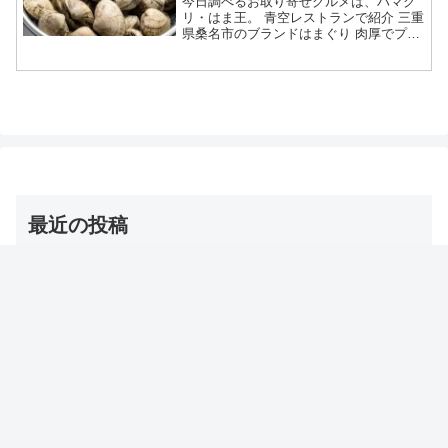
今日調べるお取り寄せグルメは、ハマグ
リ・はま王。 青空レストランで紹介 三重
県桑名市のブランドはまぐり 肉厚でプリ
プリな身が特徴 ろ過した清潔で綺麗な地
下海水や木曽川の天然の砂で天然はまぐ
りの環境に近づけて育てる お取り寄せ通
販も可能等々、...
最近の投稿
【夜会】浅田舞のトレーニンググッズ（バトルロープ）
名前・お取り寄せ通販は？
2026年8月6日
【DayDay】冷房コリ対策グッズ（とげとげマット/ゴリ
ラ/温灸マッサージ/ツボ/耳栓ウォーマー/ミニかっさ）