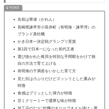
名前は華漣（かれん）
長崎県諫早市小長井町（有明海・諫早湾）の
ブランド真牡蠣
かき日本一決定戦グランプリ受賞
第1回で日本一になった初代王者
選び抜かれた稚貝を特別な手間暇をかけて独
自の方法で育て上げる
有明海の干満差をいかした育て方
見た目は小ぶりだけどズッシリとした重みが
特徴
食感はプリッとした弾力が特徴
甘くクリーミーで濃厚な味が特徴
加工品の1つに牡蠣のオリーブオイル漬け・華