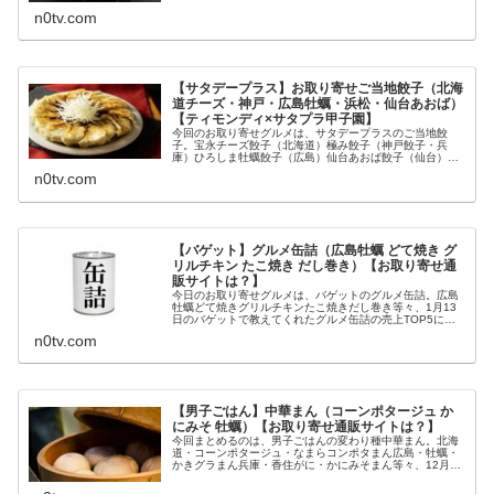
鮮鍋についてです。（画像はイメ...
n0tv.com
【サタデープラス】お取り寄せご当地餃子（北海
道チーズ・神戸・広島牡蠣・浜松・仙台あおば）
【ティモンディ×サタプラ甲子園】
今回のお取り寄せグルメは、サタデープラスのご当地餃
子。宝永チーズ餃子（北海道）極み餃子（神戸餃子・兵
庫）ひろしま牡蠣餃子（広島）仙台あおば餃子（仙台）石
松ぎょうざ（浜松餃子・静岡）等々、1月23日のサタデー
n0tv.com
プラスの全国ご当地餃子甲子園でティ...
【バゲット】グルメ缶詰（広島牡蠣 どて焼き グ
リルチキン たこ焼き だし巻き）【お取り寄せ通
販サイトは？】
今日のお取り寄せグルメは、バゲットのグルメ缶詰。広島
牡蠣どて焼きグリルチキンたこ焼きだし巻き等々、1月13
日のバゲットで教えてくれたグルメ缶詰の売上TOP5につ
いてです。（画像はイメージです）バゲット グルメ缶詰グ
n0tv.com
ルメ缶詰の特集があったのは...
【男子ごはん】中華まん（コーンポタージュ か
にみそ 牡蠣）【お取り寄せ通販サイトは？】
今回まとめるのは、男子ごはんの変わり種中華まん。北海
道・コーンポタージュ・なまらコンポタまん広島・牡蠣・
かきグラまん兵庫・香住がに・かにみそまん等々、12月13
日の男子ごはんで特集された中華まんについてです。（画
像はイメージです）男子ごはん...