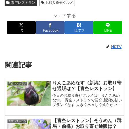
青空レストラン
お取り寄せグルメ
シェアする
X
Facebook
はてブ
LINE
N0TV
関連記事
りんごあめなす（新潟）お取り寄
青空レストラン
せ通販は？【青空レストラン】
今日のお取り寄せグルメは、りんごあめ
なす。 青空レストランで紹介 新潟の甘い
ブランドなす 大きく水々しく柔らかいの
が特徴 独別な栽培方法や一枝一果で美味
しく育てる？ 生産者として佐藤大農園が
紹介か？等々、8月1日の満点青空レスト
【青空レストラン】そうめん（群
青空レストラン
ランで特集さ...
馬・前橋）お取り寄せ通販は？