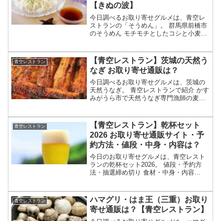
【きぬの波】
今日調べるお取り寄せグルメは、青空レ
ストランの「そうめん」。 群馬県前橋市
のそうめん モチモチとしたコシと小麦の
香りが特徴 地元の小麦と水を使うのがこ
だわり お取り寄せ通販は？等々、7月25
日の満点青空レストランで特集される群
【青空レストラン】茨城の天然う
青空レストラン
馬のそうめんに...
なぎ お取り寄せ通販は？
今日調べるお取り寄せグルメは、茨城の
天然うなぎ。 青空レストランで紹介 かす
みがうら市で天然うなぎ専門漁師の麦わ
ら村長が獲る 黄金うなぎ？ 食べられる場
所やお取り寄せ通販は？等々、7月18日の
満点青空レストランで特集される茨城の
【青空レストラン】乾杯セット
青空レストラン
天然うなぎに...
2026 お取り寄せ通販サイト・予
約方法・値段・中身・内容は？
今日のお取り寄せグルメは、青空レスト
ランの乾杯セット2026。 値段・予約方
法・抽選締め切り 食材・中身・内容
等々、2026年7月11日の満点青空レスト
ランで紹介される乾杯セットについてで
す。（画像はイメージです）青空レスト
ハマグリ・はま王（三重）お取り
青空レストラン
ラン 乾杯セット...
寄せ通販は？【青空レストラン】