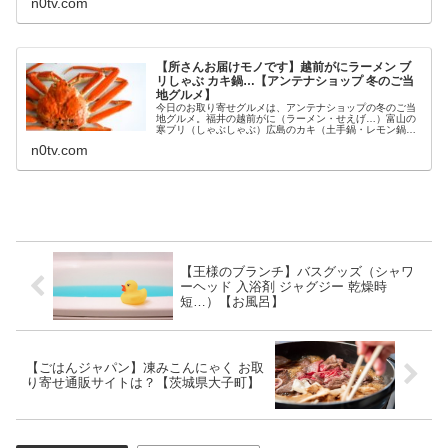
n0tv.com
【所さんお届けモノです】越前がにラーメン ブ
リしゃぶ カキ鍋…【アンテナショップ 冬のご当
地グルメ】
今日のお取り寄せグルメは、アンテナショップの冬のご当
地グルメ。福井の越前がに（ラーメン・せえげ…）富山の
寒ブリ（しゃぶしゃぶ）広島のカキ（土手鍋・レモン鍋）
等々、1月31日の所さんお届けモノですのアンテナショッ
n0tv.com
プ特集で教えてくれたアンテナシ...
【王様のブランチ】バスグッズ（シャワ
ーヘッド 入浴剤 ジャグジー 乾燥時
短…）【お風呂】
【ごはんジャパン】凍みこんにゃく お取
り寄せ通販サイトは？【茨城県大子町】