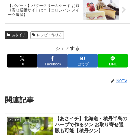
【バゲット】バタークリームケーキ お取
り寄せ通販サイトは？【コロンバン スイ
ーツ遺産】
あさイチ
レシピ・作り方
シェアする
X
Facebook
はてブ
LINE
N0TV
関連記事
【あさイチ】北海道・積丹半島の
あさイチ
ハーブで作るジン お取り寄せ通
販も可能【積丹ジン】