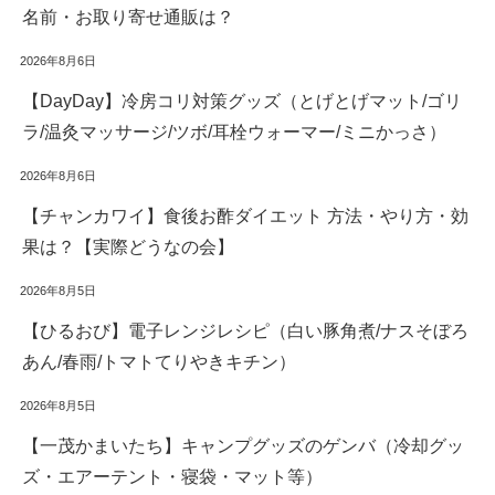
名前・お取り寄せ通販は？
2026年8月6日
【DayDay】冷房コリ対策グッズ（とげとげマット/ゴリ
ラ/温灸マッサージ/ツボ/耳栓ウォーマー/ミニかっさ）
2026年8月6日
【チャンカワイ】食後お酢ダイエット 方法・やり方・効
果は？【実際どうなの会】
2026年8月5日
【ひるおび】電子レンジレシピ（白い豚角煮/ナスそぼろ
あん/春雨/トマトてりやきキチン）
2026年8月5日
【一茂かまいたち】キャンプグッズのゲンバ（冷却グッ
ズ・エアーテント・寝袋・マット等）