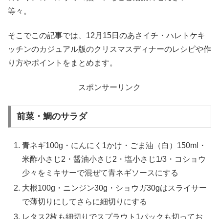
等々。
そこでこの記事では、12月15日のあさイチ・ハレトケキ
ッチンのカジュアル版のクリスマスディナーのレシピや作
り方やポイントをまとめます。
スポンサーリンク
前菜・鯛のサラダ
青ネギ100g・にんにく1かけ・ごま油（白）150ml・
米酢小さじ2・醤油小さじ2・塩小さじ1/3・コショウ
少々をミキサーで混ぜて青ネギソースにする
大根100g・ニンジン30g・ショウガ30gはスライサー
で薄切りにしてさらに細切りにする
レタス2枚も細切りでスプラウト1パックも切ってお