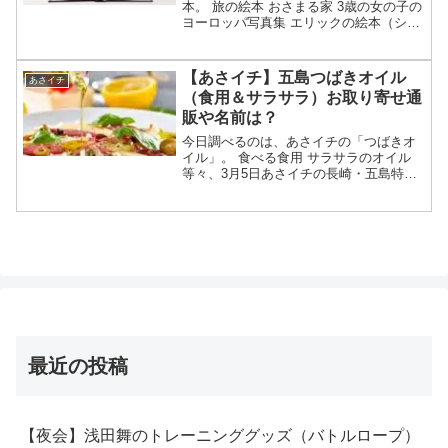
本。 旅の絵本 おさまる家 3歳の女の子の
ヨーロッパ写真集 エリックの絵本（ショ
ーン・タン）等々、4月10日のあさイチの
特選エンタで特集された「プレゼントに
贈りたいアートな書籍」についてです。
【あさイチ】五島つばきオイル
あさイチ
（画像はイメ...
（食用＆サラサラ）お取り寄せ通
販や名前は？
今日調べるのは、あさイチの「つばきオ
イル」。 食べる食用 サラサラのオイル
等々、3月5日あさイチの長崎・五島特集
で紹介された「つばきオイル」について
です。（放送前は予想・画像はイメージ
です）あさイチ つばきオイルつばきオイ
ルが特集されたテレ...
最近の投稿
【夜会】浅田舞のトレーニンググッズ（バトルロープ）