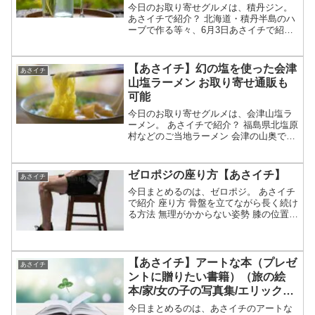
今日のお取り寄せグルメは、積丹ジン。
あさイチで紹介？ 北海道・積丹半島のハ
ーブで作る等々、6月3日あさイチで紹介
された北海道・積丹半島のハーブで作る
ジンについてです。（放送前は予想・画
像はイメージです）あさイチ 北海道・積
【あさイチ】幻の塩を使った会津
あさイチ
丹半島のハーブで...
山塩ラーメン お取り寄せ通販も
可能
今日のお取り寄せグルメは、会津山塩ラ
ーメン。 あさイチで紹介？ 福島県北塩原
村などのご当地ラーメン 会津の山奥で温
泉水から作る「幻の」山塩を使用等々、5
月28日あさイチで紹介されそうな会津山
塩ラーメンについてです。（放送前は予
ゼロポジの座り方【あさイチ】
あさイチ
想・画像はイメ...
今日まとめるのは、ゼロポジ。 あさイチ
で紹介 座り方 骨盤を立てながら長く続け
る方法 無理がかからない姿勢 膝の位置も
重要等、4月14日放送あさイチで特集され
たゼロポジの座り方についてです。（画
像はイメージです）あさイチ ゼロポジ座
り方の特...
【あさイチ】アートな本（プレゼ
あさイチ
ントに贈りたい書籍）（旅の絵
本/家/女の子の写真集/エリック）
【特選エンタ】
今日まとめるのは、あさイチのアートな