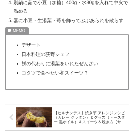
別鍋に茹で小豆（加糖）400g・水80gを入れて中火で
温める
器に小豆・生湯葉・苺を飾ってぶぶあられを散らす
デザート
日本料理の荻野シェフ
餅の代わりに湯葉をいれたぜんざい
コタツで食べたい和スイーツ？
【ヒルナンデス】焼き芋 アレンジレシピ
（カレー グラタン）＆グッズ（トースタ
ー 黒ホイル）＆スイーツ＆焼き方【サツ
マイモ】