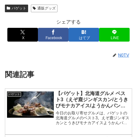
バゲット
通販グッズ
シェアする
X
Facebook
はてブ
LINE
N0TV
関連記事
【バゲット】北海道グルメ ベス
バゲット
ト3（えぞ鹿ジンギスカン/とうき
びモナカアイス/ようかんパン）
【とにかく明るい安村】
今日のお取り寄せグルメは、バゲットの
北海道グルメのベスト3。えぞ鹿ジンギス
カンとうきびモナカアイスようかんパン
等々、3月29日のバゲットで紹介されたと
にかく明るい安村オススメ北海道グルメ