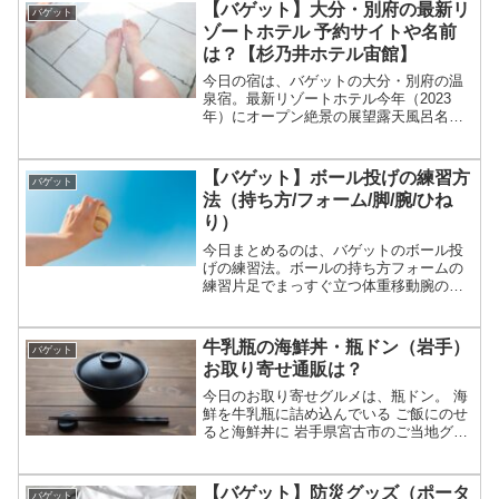
ベスト3についてです。（画像はイメージ
【バゲット】大分・別府の最新リ
バゲット
です）バゲット ...
ゾートホテル 予約サイトや名前
は？【杉乃井ホテル宙館】
今日の宿は、バゲットの大分・別府の温
泉宿。最新リゾートホテル今年（2023
年）にオープン絶景の展望露天風呂名前
は「杉乃井ホテル・宙館（そらかん）」
等々、3月28日のバゲットで紹介された大
分・別府の最新の温泉リゾートホテルに
【バゲット】ボール投げの練習方
バゲット
ついてです。（画像...
法（持ち方/フォーム/脚/腕/ひね
り）
今日まとめるのは、バゲットのボール投
げの練習法。ボールの持ち方フォームの
練習片足でまっすぐ立つ体重移動腕の使
い方（ひねり）等々、3月27日のバゲット
でボール投げの上達メソッド・練習方法
についてです。（画像はイメージです）
牛乳瓶の海鮮丼・瓶ドン（岩手）
バゲット
バゲット ボール投げ...
お取り寄せ通販は？
今日のお取り寄せグルメは、瓶ドン。 海
鮮を牛乳瓶に詰め込んでいる ご飯にのせ
ると海鮮丼に 岩手県宮古市のご当地グル
メ ヒルナンデスなどのテレビで紹介
等々、岩手のご当地グルメ・瓶ドンにつ
いてです。（画像はイメージです）瓶ド
【バゲット】防災グッズ（ポータ
バゲット