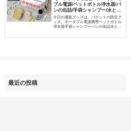
ン瓶ドンが紹介された...
ブル電源/ペットボトル浄水器/パ
ンの缶詰/手袋シャンプー/水と塩
だけのスマホ充電）
今日の通販グッズは、バゲットの防災グ
ッズ。ポータブル電源携帯ペットボトル
浄水器手袋シャンプーパンの缶詰水と塩
だけのスマホ充電器等々、3月9日のバゲ
ットの防災グッズ特集で紹介された商品
についてです。（画像はイメージです）
バゲット 防災グッズ防...
最近の投稿
【志麻さん】チュニジア風春巻き・ブリック レシピ【沸
騰ワード】
2026年8月7日