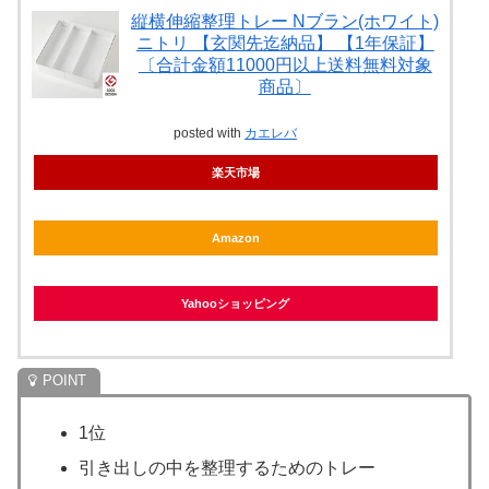
縦横伸縮整理トレー Nブラン(ホワイト)
ニトリ 【玄関先迄納品】 【1年保証】
〔合計金額11000円以上送料無料対象
商品〕
posted with
カエレバ
楽天市場
Amazon
Yahooショッピング
1位
引き出しの中を整理するためのトレー