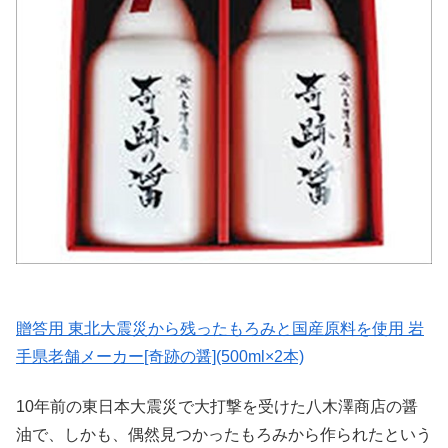
贈答用 東北大震災から残ったもろみと国産原料を使用 岩
手県老舗メーカー[奇跡の醤](500ml×2本)
10年前の東日本大震災で大打撃を受けた八木澤商店の醤
油で、しかも、偶然見つかったもろみから作られたという