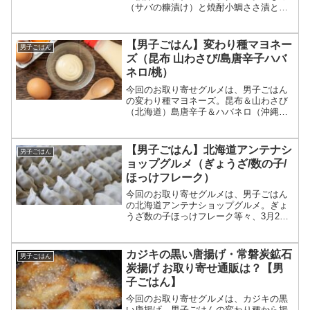
（サバの糠漬け）と焼酎小鯛ささ漬と日
本酒おあげ（分厚い油揚げ）と地ビール
等々、6月8日の男子ごはんで特集された
福井アンテナショップのおすすめグルメ
【男子ごはん】変わり種マヨネー
男子ごはん
と一緒に飲んだご当地お...
ズ（昆布 山わさび/島唐辛子ハバ
ネロ/桃）
今回のお取り寄せグルメは、男子ごはん
の変わり種マヨネーズ。昆布＆山わさび
（北海道）島唐辛子＆ハバネロ（沖縄）
白桃（岡山）等々、4月13日の男子ごはん
で特集された変わり種マヨネーズについ
てです。（画像はイメージです）男子ご
【男子ごはん】北海道アンテナシ
男子ごはん
はん 変わり種マヨネ...
ョップグルメ（ぎょうざ/数の子/
ほっけフレーク）
今回のお取り寄せグルメは、男子ごはん
の北海道アンテナショップグルメ。ぎょ
うざ数の子ほっけフレーク等々、3月2日
の男子ごはんで特集された北海道アンテ
ナショップのおすすめグルメについてで
す。（画像はイメージです）男子ごはん
カジキの黒い唐揚げ・常磐炭鉱石
男子ごはん
北海道アンテナショッ...
炭揚げ お取り寄せ通販は？【男
子ごはん】
今回のお取り寄せグルメは、カジキの黒
い唐揚げ。男子ごはんの変わり種から揚