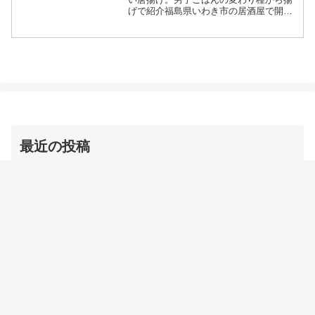
げで紹介福島県いわき市の居酒屋で開発
石炭みたいな見た目イカスミソース
等々、2月16日の男子ごはんで特集された
カジキの黒い唐揚げについてです。（画
像はイメージです）男子ご...
最近の投稿
【夜会】浅田舞のトレーニンググッズ（バトルロープ）
名前・お取り寄せ通販は？
2026年8月6日
【DayDay】冷房コリ対策グッズ（とげとげマット/ゴリ
ラ/温灸マッサージ/ツボ/耳栓ウォーマー/ミニかっさ）