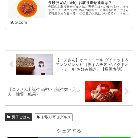
ラ砂肝 めんつゆ）お取り寄せ通販は？
今回のお取り寄せグルメは、男子ごはんの食べる○○。オイ
スターソースニラ砂肝めんつゆ等々、3月6日の男子ごはん
で特集された食べる○○のご飯のお供についてです。（画像
はイメージです）男子ごはん 食べる○○食べる○○の特集が
放送されたのは3月6日...
n0tv.com
【ニノさん】オートミール ダイエット＆
アレンジレシピ（豚キムチ丼 ベイクドオ
ートミール お好み焼き）【唐沢寿明】
【ニノさん】誕生日占い（誕生数・足し
方・性質・結果）
男子ごはん
お取り寄せグルメ
シェアする