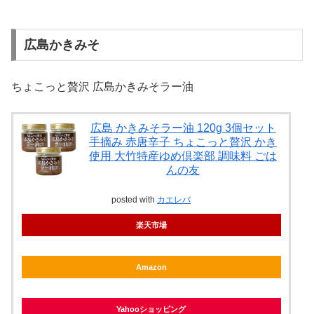
広島かきみそ
ちょこっと贅沢 広島かきみそラー油
広島 かきみそラー油 120g 3個セット
手摘み 赤唐辛子 ちょこっと贅沢 かき
使用 大竹特産ゆめ倶楽部 調味料 ごは
んの友
posted with
カエレバ
楽天市場
Amazon
Yahooショッピング