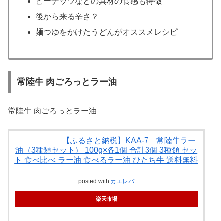
ピーナッツなどの具材の食感も特徴
後から来る辛さ？
麺つゆをかけたうどんがオススメレシピ
常陸牛 肉ごろっとラー油
常陸牛 肉ごろっとラー油
【ふるさと納税】KAA-7 常陸牛ラー
油（3種類セット） 100g×各1個 合計3個 3種類 セッ
ト 食べ比べ ラー油 食べるラー油 ひたち牛 送料無料
posted with
カエレバ
楽天市場