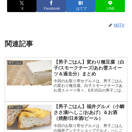
X
Facebook
はてブ
LINE
N0TV
関連記事
【男子ごはん】変わり種豆腐（白
男子ごはん
子/スモークチーズ/あわ雪スイー
ツ＆過去分）まとめ
今回のお取り寄せグルメは、男子ごはん
の変わり種豆腐。白子スモークチーズあ
わ雪スイーツ等々、6月15日の男子ごはん
で特集された変わり種豆腐と、過去に紹
介された変わり種豆腐について、一覧に
してまとめます。（画像はイメージで
【男子ごはん】福井グルメ（小鯛
男子ごはん
す）男子ごはん 変わり...
ささ漬/へしこ/おあげ）＆お酒
（焼酎/日本酒/ビール）
今回のお取り寄せグルメは、男子ごはん
の福井アンテナショップグルメ。へしこ