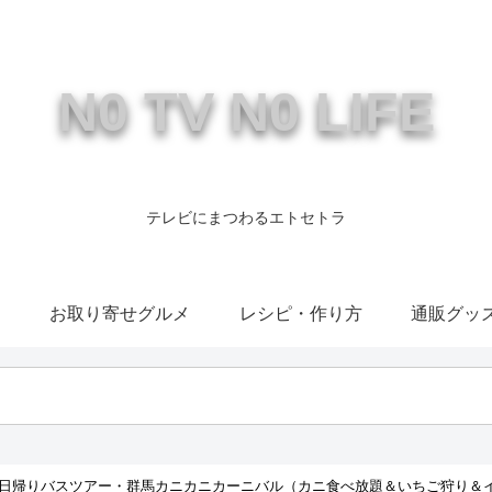
N0 TV N0 LIFE
テレビにまつわるエトセトラ
康
お取り寄せグルメ
レシピ・作り方
通販グッ
デー日帰りバスツアー・群馬カニカニカーニバル（カニ食べ放題＆いちご狩り＆