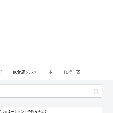
ズ
飲食店グルメ
本
旅行・宿
イルミネーション）予約方法は？