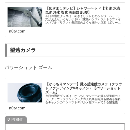
【めざましテレビ】シャワーヘッド【滝 泡 水流
気泡 浄水 塩素 美顔器 肌 髪】
今日の通販グッズは、めざましテレビのシャワーヘッド。
穴が見えないくらい小さい（東急ハンズ）ウルトラファイ
ンバブル（リファ）美顔器のような細かい気泡（ボリー
ナ）うねる滝のような強い水流（ダダダ）残留塩素を減ら
す浄水（ウォータークチュール）濃密...
n0tv.com
望遠カメラ
パワーショット ズーム
【がっちりマンデー】撮る望遠鏡カメラ（クラウ
ドファンディング×キャノン）【パワーショット
ズーム】
今日の通販グッズは、がっちりマンデーの撮る望遠鏡カメ
ラ。クラウドファンディングの人気商品写真も動画も撮れ
るキャノンのコンパクトデジカメ超ズームできる望遠鏡カ
メラ3段階をワンタッチですぐにズーム等々、5月23日のが
n0tv.com
っちりマンデーのクラウドファ...