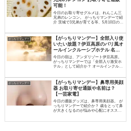
可能！
今日のお取り寄せグルメは、れんこん三
兄弟のレンコン。 がっちりマンデーで紹
介 茨城で3兄弟が育てる等、5月10日のが
っちりマンデーで紹介された「れんこん
三兄弟のレンコン」について調べます。
（画像はイメージです）（放送前は予
【がっちりマンデー】全部入り使
がっちりマンデー
想）がっちりマンデ...
いたい放題？伊豆高原のバリ風オ
ールインクルーシブホテル 名前
や予約サイトは？【アンダリゾー
今日の宿は、アンダリゾート伊豆高原。
ト】
がっちりマンデーでは「全部入り激安ホ
テル」として紹介か？ オールインクルー
シブで貸切風呂もゲーセンもアクティビ
ティも無料が多数 豪華朝食バイキングや
夜食バータイムも特徴 伊豆高原にあるバ
【がっちりマンデー】鼻専用美顔
がっちりマンデー
リ風な温泉リゾー...
器 お取り寄せ通販や名前は？
【一芸家電】
今日の通販グッズは、鼻専用美顔器。 が
っちりマンデーで紹介か？ 歳をとって鼻
が大きくなるのが悩みや心配にオスス
メ？ EMSと音波振動で鼻の筋肉を刺激し
て引き締めることで美しい鼻を目指す？
名前や通販は？ CMでも話題の等々、２
月1日のがっち...