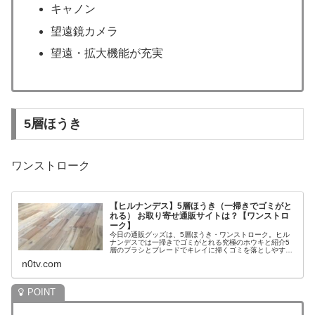
キャノン
望遠鏡カメラ
望遠・拡大機能が充実
5層ほうき
ワンストローク
【ヒルナンデス】5層ほうき（一掃きでゴミがと
れる） お取り寄せ通販サイトは？【ワンストロ
ーク】
今日の通販グッズは、5層ほうき・ワンストローク。ヒル
ナンデスでは一掃きでゴミがとれる究極のホウキと紹介5
層のブラシとブレードでキレイに掃くゴミを落としやすい
チリトリ愛知の工業ブラシメーカー・コーワの家庭用ほう
n0tv.com
きクラウドファンディングの人気商...