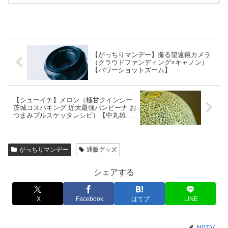
【がっちりマンデー】撮る望遠鏡カメラ
（クラウドファンディング×キャノン）
【パワーショットズーム】
【シューイチ】メロン（極甘クインシー
茨城コスパキング 近大最強バンビーナ お
つまみブルスケッタレシピ）【中丸雄一
フルーツマイスター】
がっちりマンデー
通販グッズ
シェアする
X
Facebook
はてブ
LINE
N0TV