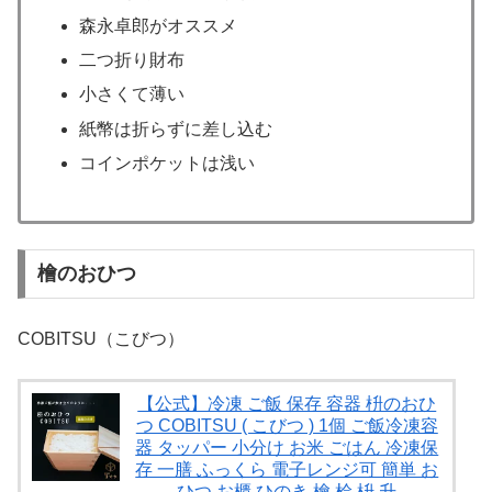
森永卓郎がオススメ
二つ折り財布
小さくて薄い
紙幣は折らずに差し込む
コインポケットは浅い
檜のおひつ
COBITSU（こびつ）
【公式】冷凍 ご飯 保存 容器 枡のおひ
つ COBITSU ( こびつ ) 1個 ご飯冷凍容
器 タッパー 小分け お米 ごはん 冷凍保
存 一膳 ふっくら 電子レンジ可 簡単 お
ひつ お櫃 ひのき 檜 桧 枡 升