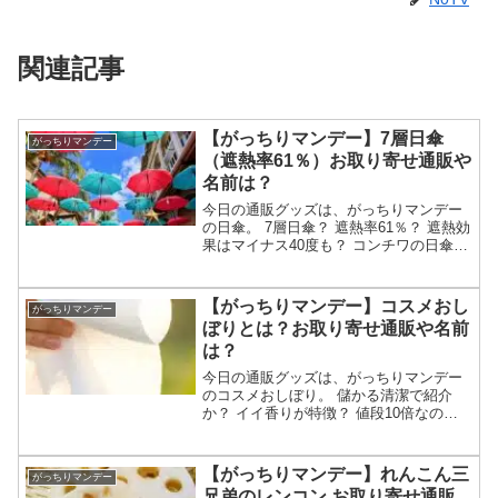
関連記事
【がっちりマンデー】7層日傘
がっちりマンデー
（遮熱率61％）お取り寄せ通販や
名前は？
今日の通販グッズは、がっちりマンデー
の日傘。 7層日傘？ 遮熱率61％？ 遮熱効
果はマイナス40度も？ コンチワの日傘？
名前がシェードプラス？等々、7月12日の
がっちりマンデーで紹介された7層日傘に
ついて調べます。（放送前は予想・画像
【がっちりマンデー】コスメおし
がっちりマンデー
はイ...
ぼりとは？お取り寄せ通販や名前
は？
今日の通販グッズは、がっちりマンデー
のコスメおしぼり。 儲かる清潔で紹介
か？ イイ香りが特徴？ 値段10倍なのに
超売れる？ 名前や通販は？ FSXの使い捨
ておしぼり？等々、5月31日のがっちりマ
ンデーで「コスメおしぼり」として紹介
【がっちりマンデー】れんこん三
がっちりマンデー
されそう商...
兄弟のレンコン お取り寄せ通販