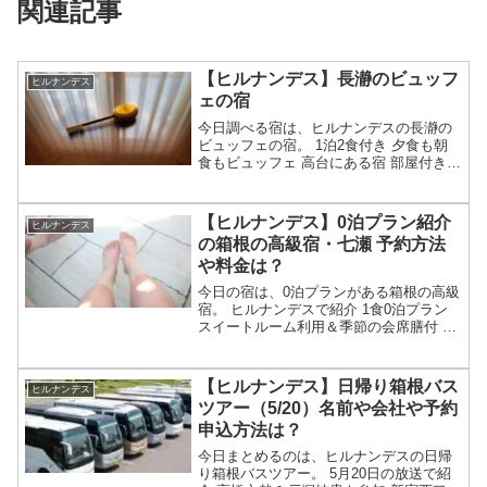
関連記事
【ヒルナンデス】長瀞のビュッフ
ヒルナンデス
ェの宿
今日調べる宿は、ヒルナンデスの長瀞の
ビュッフェの宿。 1泊2食付き 夕食も朝
食もビュッフェ 高台にある宿 部屋付き風
呂の部屋が紹介 名前や予約は？等々、7
月30日のヒルナンデスで紹介された長瀞
のビュッフェの宿についてです。（画像
【ヒルナンデス】0泊プラン紹介
ヒルナンデス
はイメージで...
の箱根の高級宿・七瀬 予約方法
や料金は？
今日の宿は、0泊プランがある箱根の高級
宿。 ヒルナンデスで紹介 1食0泊プラン
スイートルーム利用＆季節の会席膳付 貸
切半露天風呂もあり 名前が「箱根七瀬」
等々、5月20日のヒルナンデスで紹介され
た0泊プランの高級宿・箱根七瀬について
【ヒルナンデス】日帰り箱根バス
ヒルナンデス
です。...
ツアー（5/20）名前や会社や予約
申込方法は？
今日まとめるのは、ヒルナンデスの日帰
り箱根バスツアー。 5月20日の放送で紹