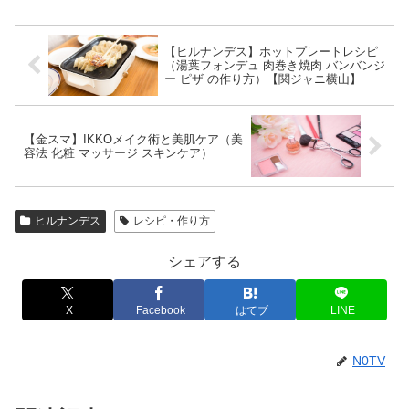
【ヒルナンデス】ホットプレートレシピ
（湯葉フォンデュ 肉巻き焼肉 バンバンジ
ー ピザ の作り方）【関ジャニ横山】
【金スマ】IKKOメイク術と美肌ケア（美
容法 化粧 マッサージ スキンケア）
ヒルナンデス
レシピ・作り方
シェアする
X
Facebook
はてブ
LINE
N0TV