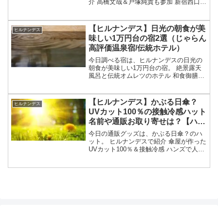
介 高橋文哉＆戸塚純貴も参加 新宿西口発
の極上おまかせ旅？ 箱根やディナーバイ
キングで値段は1万円台（16900円～）？
名前や会社や予約申込方法は？等々、5月
【ヒルナンデス】日光の朝食が美
ヒルナンデス
20...
味しい1万円台の宿2選（じゃらん
高評価温泉宿/伝統ホテル）
今日調べる宿は、ヒルナンデスの日光の
朝食が美味しい1万円台の宿。 絶景露天
風呂と伝統オムレツのホテル 和食御膳朝
食のじゃらん高評価の温泉宿等々、5月14
日のヒルナンデスで紹介された日光の朝
食が美味しい1万円台の宿についてです。
【ヒルナンデス】かぶる日傘？
ヒルナンデス
（画像はイメー...
UVカット100％の接触冷感ハット
名前や通販お取り寄せは？【ハン
ズ人気雑貨】
今日の通販グッズは、かぶる日傘？のハ
ット。 ヒルナンデスで紹介 傘屋が作った
UVカット100％＆接触冷感 ハンズで人気
のUV対策グッズ等々、5月12日のヒルナ
ンデスで紹介された「かぶる日傘」のハ
ットについてです。（放送前は予想・画
像はイメ...