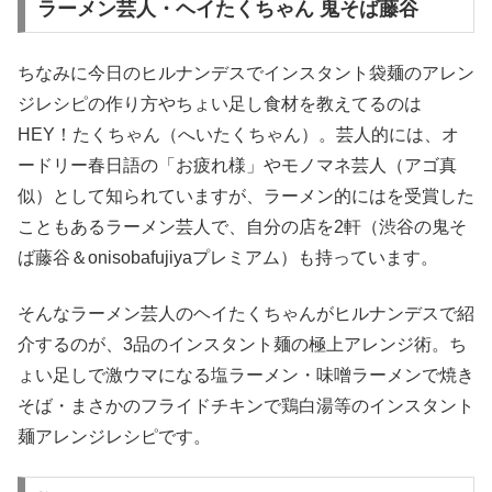
ラーメン芸人・ヘイたくちゃん 鬼そば藤谷
ちなみに今日のヒルナンデスでインスタント袋麺のアレン
ジレシピの作り方やちょい足し食材を教えてるのは
HEY！たくちゃん（へいたくちゃん）。芸人的には、オ
ードリー春日語の「お疲れ様」やモノマネ芸人（アゴ真
似）として知られていますが、ラーメン的にはを受賞した
こともあるラーメン芸人で、自分の店を2軒（渋谷の鬼そ
ば藤谷＆onisobafujiyaプレミアム）も持っています。
そんなラーメン芸人のヘイたくちゃんがヒルナンデスで紹
介するのが、3品のインスタント麺の極上アレンジ術。ち
ょい足しで激ウマになる塩ラーメン・味噌ラーメンで焼き
そば・まさかのフライドチキンで鶏白湯等のインスタント
麺アレンジレシピです。