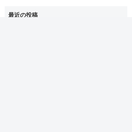
最近の投稿
【夜会】浅田舞のトレーニンググッズ（バトルロープ）
名前・お取り寄せ通販は？
2026年8月6日
【DayDay】冷房コリ対策グッズ（とげとげマット/ゴリ
ラ/温灸マッサージ/ツボ/耳栓ウォーマー/ミニかっさ）
2026年8月6日
【チャンカワイ】食後お酢ダイエット 方法・やり方・効
果は？【実際どうなの会】
2026年8月5日
【ひるおび】電子レンジレシピ（白い豚角煮/ナスそぼろ