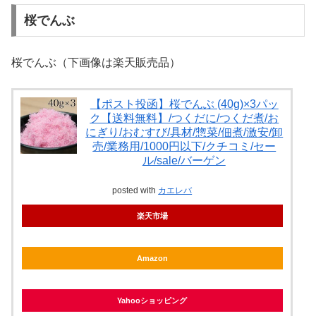
桜でんぶ
桜でんぶ（下画像は楽天販売品）
【ポスト投函】桜でんぶ (40g)×3パッ
ク【送料無料】/つくだに/つくだ煮/お
にぎり/おむすび/具材/惣菜/佃煮/激安/卸
売/業務用/1000円以下/クチコミ/セー
ル/sale/バーゲン
posted with
カエレバ
楽天市場
Amazon
Yahooショッピング