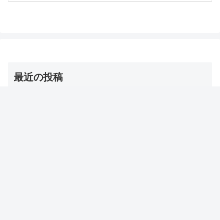
子レンジ対応トレー1台3役の電気ケトル
収納付き折りたたみデ...
最近の投稿
【夜会】浅田舞のトレーニンググッズ（バトルロープ）
名前・お取り寄せ通販は？
2026年8月6日
【DayDay】冷房コリ対策グッズ（とげとげマット/ゴリ
ラ/温灸マッサージ/ツボ/耳栓ウォーマー/ミニかっさ）
2026年8月6日
【チャンカワイ】食後お酢ダイエット 方法・やり方・効