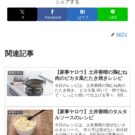
シェアする
X
Facebook
はてブ
LINE
N0TV
関連記事
【家事ヤロウ】土井善晴の鶏むね
家事ヤロウ
肉のピカタ風たたき焼きレシピ
今日のレシピは、土井善晴の鶏むね肉の
たたき焼き。 ピカタ風 叩いて・卵で包ん
で・しっとり焼いて仕上げる等々、8月26
日の家事ヤロウで土井善晴が作った鶏む
ね肉のピカタ風たたき焼きレシピの作り
方についてです。（画像はイメージで
【家事ヤロウ】土井善晴のタルタ
家事ヤロウ
す）家事ヤロウ 鶏...
ルソースのレシピ
今日のレシピは、土井善晴の混ぜないタ
ルタルソース。 作り手は混ぜない 自分好
みの味になる等々、8月26日の家事ヤロウ