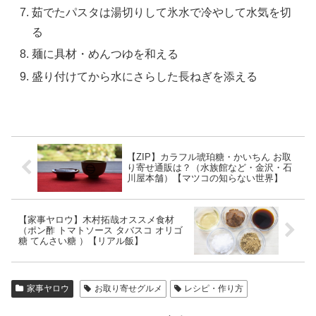
茹でたパスタは湯切りして氷水で冷やして水気を切
る
麺に具材・めんつゆを和える
盛り付けてから水にさらした長ねぎを添える
【ZIP】カラフル琥珀糖・かいちん お取
り寄せ通販は？（水族館など・金沢・石
川屋本舗）【マツコの知らない世界】
【家事ヤロウ】木村拓哉オススメ食材
（ポン酢 トマトソース タバスコ オリゴ
糖 てんさい糖 ）【リアル飯】
家事ヤロウ
お取り寄せグルメ
レシピ・作り方