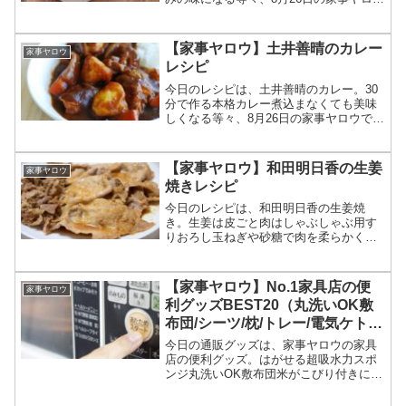
で土井善晴が作ったタルタルソースレシ
ピの作り方についてです。（画像はイメ
ージです）家事ヤロウ 土井善晴のタルタ
【家事ヤロウ】土井善晴のカレー
家事ヤロウ
ルソース土井善...
レシピ
今日のレシピは、土井善晴のカレー。30
分で作る本格カレー煮込まなくても美味
しくなる等々、8月26日の家事ヤロウで土
井善晴が作ったカレーレシピの作り方に
ついてです。（画像はイメージです）家
事ヤロウ 土井善晴のカレー土井善晴が料
【家事ヤロウ】和田明日香の生姜
家事ヤロウ
理を紹介したテレ...
焼きレシピ
今日のレシピは、和田明日香の生姜焼
き。生姜は皮ごと肉はしゃぶしゃぶ用す
りおろし玉ねぎや砂糖で肉を柔らかく
等々、5月27日の家事ヤロウで和田明日香
が作った生姜焼きレシピの作り方につい
てです。（画像はイメージです）家事ヤ
【家事ヤロウ】No.1家具店の便
家事ヤロウ
ロウ 和田明日香の生姜焼...
利グッズBEST20（丸洗いOK敷
布団/シーツ/枕/トレー/電気ケト
ル/デスク 他）
今日の通販グッズは、家事ヤロウの家具
店の便利グッズ。はがせる超吸水力スポ
ンジ丸洗いOK敷布団米がこびり付きにく
いしゃもじ使い捨てスポンジシワになり
にくいシーツ上半身を包み込むまくら電