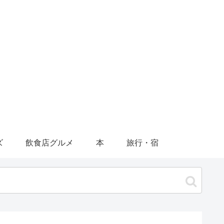
ズ
飲食店グルメ
本
旅行・宿