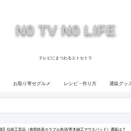
N0 TV N0 LIFE
テレビにまつわるエトセトラ
康
お取り寄せグルメ
レシピ・作り方
通販グッ
国】伝統工芸品（南部鉄器カラフル急須/寄木細工マウスパッド）通販は？