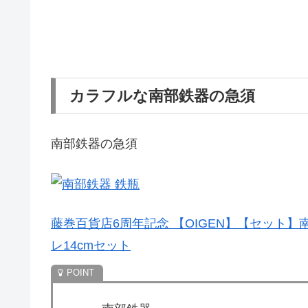
カラフルな南部鉄器の急須
南部鉄器の急須
藤巻百貨店6周年記念 【OIGEN】【セット
レ14cmセット