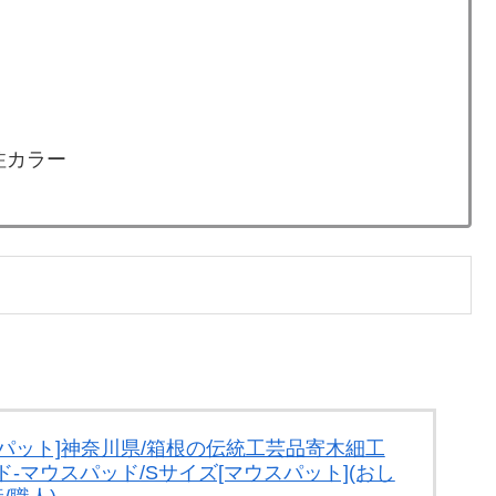
注カラー
ウスパット]神奈川県/箱根の伝統工芸品寄木細工
-マウスパッド/Sサイズ[マウスパット](おし