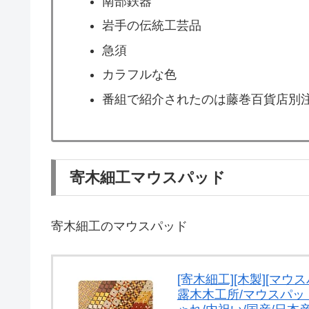
南部鉄器
岩手の伝統工芸品
急須
カラフルな色
番組で紹介されたのは藤巻百貨店別
寄木細工マウスパッド
寄木細工のマウスパッド
[寄木細工][木製][マ
露木木工所/マウスパッド