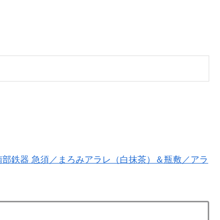
】南部鉄器 急須／まろみアラレ（白抹茶）＆瓶敷／アラ