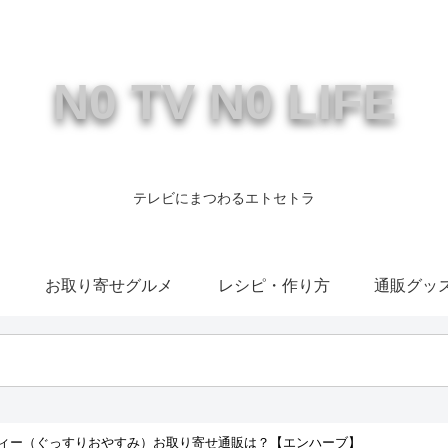
N0 TV N0 LIFE
テレビにまつわるエトセトラ
康
お取り寄せグルメ
レシピ・作り方
通販グッ
ィー（ぐっすりおやすみ）お取り寄せ通販は？【エンハーブ】