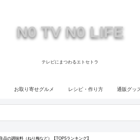
N0 TV N0 LIFE
テレビにまつわるエトセトラ
康
お取り寄せグルメ
レシピ・作り方
通販グッ
良品の調味料（ねり梅など）【TOP5ランキング】