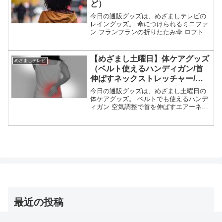
ど）
今日の通販グッズは、めざましテレビの
レイングッズ。 傘につけられるミニファ
ン フランフランの折りたたみ傘 ロフトで
人気の傘（軽量・キレイにたためる・パ
ラシュート） 撥水加工のバッグ ワークマ
ンのレインウェア等々、6月8日放送めざ
【めざまし土曜日】体ケアグッズ
めざましテレビ
ましテレビで...
（ベルト使えるハンディガン/首
伸ばすネックストレッチャー/イ
タ気持ちいい指圧マット）【賀来
今日の通販グッズは、めざまし土曜日の
賢人】
体ケアグッズ。 ベルトでも使えるハンデ
ィガン 空気調整で首を伸ばすエアーネッ
クストレッチャー 突起のイタ気持ちいい
刺激が人気のシャクティの指圧マット
等々、賀来賢人が出演した6月6日のめざ
ましテレビ（土曜日...
最近の投稿