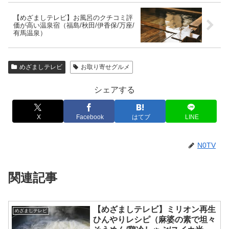
【めざましテレビ】お風呂のクチコミ評
価が高い温泉宿（福島/秋田/伊香保/万座/
有馬温泉）
めざましテレビ
お取り寄せグルメ
シェアする
X
Facebook
はてブ
LINE
N0TV
関連記事
【めざましテレビ】ミリオン再生
めざましテレビ
ひんやりレシピ（麻婆の素で坦々