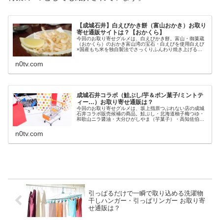
【成城石井】白えびかき餅（富山おかき）お取り
寄せ通販サイトは？【おかくら】
今回のお取り寄せグルメは、白えびかき餅。富山・御菓蔵
（おかくら）のおかき富山湾の宝石・白えびを使用白えび
×国産もち米を独自製法でさっくりふんわり焼き上げる成
城石井がアドバイス等々、坂上・指原つぶれない店でも特
集される米菓子のおかき・白えびか...
n0tv.com
成城石井コラボ（鮭ぶし/芋＆ポン菓子/ミントテ
ィー…）お取り寄せ通販は？
今回のお取り寄せグルメは、坂上指原つぶれない店の成城
石井コラボ販売候補の商品。鮭ぶし・北海道柚子梅つゆ・
和歌山ニラ醤油・大分ひがしやま（芋菓子）・高知佐伯ご
まだし・大分燻製ナッツ・広島大葉ソース・大分白えびか
き餅・富山ミントグリーンティー・...
n0tv.com
引っぱるだけで一瞬で取り込める洗濯物
干しハンガー・引っぱリンガー お取り寄
せ通販は？