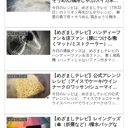
そうめん/鶏冷しゃぶ/スイカ米ジ
ェラート/韓国のり真っ黒そうめ
今日のレシピは、めざましテレビ（7月22
ん/果汁アイス＆ドレッシング）
日）のミリオン再生ひんやりレシピ。 麻
婆の素で坦々そうめん 鶏きゅうり梅冷し
ゃぶ スイカ米ジェラート 韓国のり真っ黒
そうめん 果汁アイス＆ドレッシング
等々、めざましテレビで教えてくれた
【めざましテレビ】ハンディーフ
めざましテレビ
SNSでミリオン...
ァン＆涼ファン（腰につける/敷
くマット/ミストクーラー）
【2026/7/7まとめ】
今日の通販グッズは、めざましテレビの
ハンディーファン＆涼ファン。 敷く扇風
機（ハンディじゃないファン付きマッ
ト） ミスト小型クーラー（ハンディじゃ
ない） 腰につけて服の中に風を送るハン
ズフリーファン 超軽量 ダイソン 爆風＆
【めざましテレビ】公式アレンジ
めざましテレビ
100段階のドン...
レシピ（アイスでケーキ/ウイン
ナークロワッサン/シューマイキ
ッシュ/アジア風和え麺）
今日のレシピは、めざましテレビの公式
アレンジレシピ。 アイスでチョコケーキ
ライスペーパーでウインナークロワッサ
ン風 マシュマロクロワッサン 冷凍シュー
マイのキッシュ コーヒー香るオムレット
袋麺（サッポロ一番 塩）のアジア風和え
【めざましテレビ】レイングッズ
めざましテレビ
麺等々、6...
（傘（折畳など）/撥水バッグな