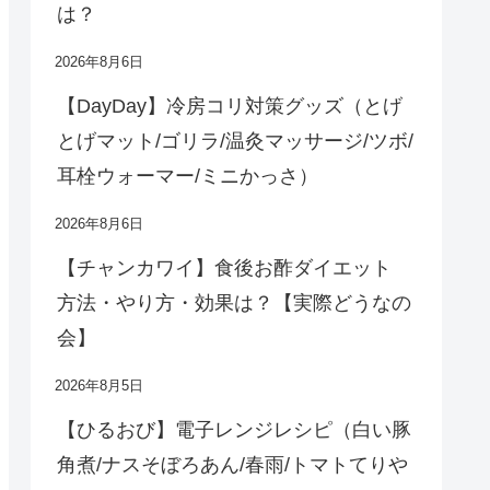
は？
2026年8月6日
【DayDay】冷房コリ対策グッズ（とげ
とげマット/ゴリラ/温灸マッサージ/ツボ/
耳栓ウォーマー/ミニかっさ）
2026年8月6日
【チャンカワイ】食後お酢ダイエット
方法・やり方・効果は？【実際どうなの
会】
2026年8月5日
【ひるおび】電子レンジレシピ（白い豚
角煮/ナスそぼろあん/春雨/トマトてりや