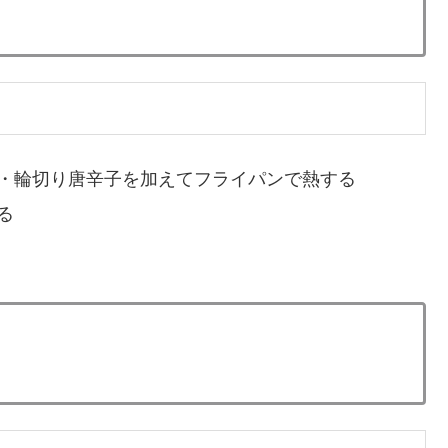
片栗粉30gを混ぜて生地を作る
ピザ用チーズ40g・刻んだ細ネギ大さじ1を混ぜる
ンに材料を流し込んで両面しっかり焼く