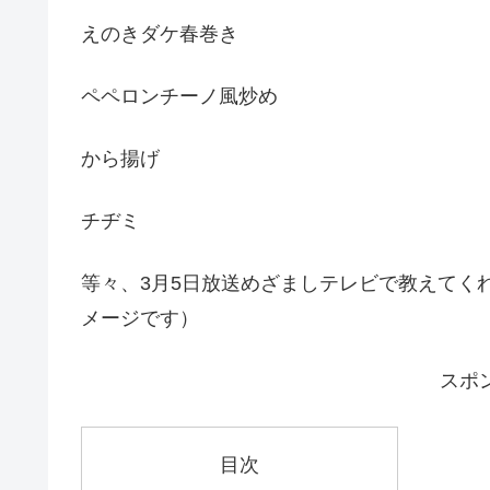
今日のレシピは、めざましテレビの「もやし
ベトナム風サンドウィッチ
えのきダケ春巻き
ペペロンチーノ風炒め
から揚げ
チヂミ
等々、3月5日放送めざましテレビで教えてく
メージです）