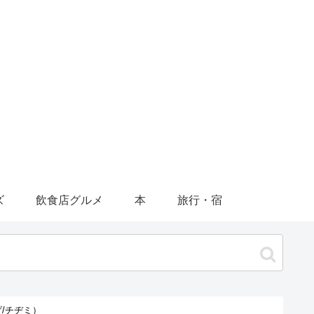
ズ
飲食店グルメ
本
旅行・宿
/チヂミ）