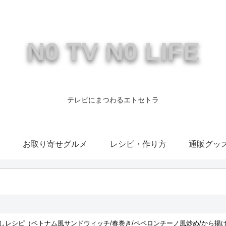
N0 TV N0 LIFE
テレビにまつわるエトセトラ
康
お取り寄せグルメ
レシピ・作り方
通販グッ
しレシピ（ベトナム風サンドウィッチ/春巻き/ペペロンチーノ風炒め/から揚げ