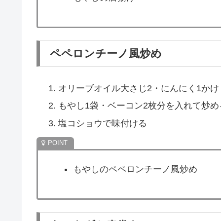
チヂミ
溶き卵1個・塩小さじ1/3・薄力粉40g・
生地にもやし1袋・しらす干し大さじ2・
ごま油大さじ1を入れて熱したフライパ
もやしとしらすのチーズチヂミ
から揚げ