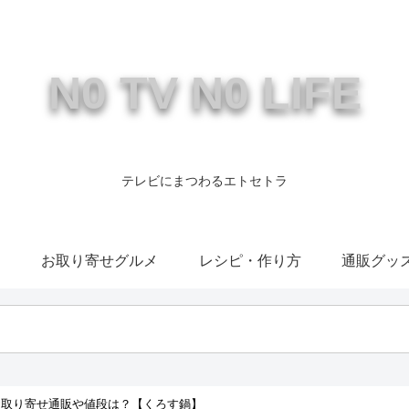
N0 TV N0 LIFE
テレビにまつわるエトセトラ
康
お取り寄せグルメ
レシピ・作り方
通販グッ
お取り寄せ通販や値段は？【くろす鍋】