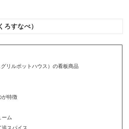
くろすなべ）
E（クロスグリルポットハウス）の看板商品
のが特徴
ューム
て追スパイス