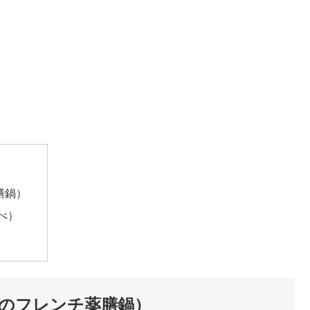
膳鍋）
べ）
のフレンチ薬膳鍋）