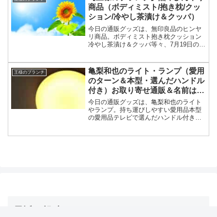
についてです。（画像は...
商品（ボディミスト/抱き枕/クッ
ション/冷やし茶漬け＆クッパ）
今日の通販グッズは、無印良品のヒンヤ
リ商品。ボディミスト抱き枕クッション
冷やし茶漬け＆クッパ等々、7月19日の王
様のブランチの買い物の達人で紹介され
た無印のヒンヤリグッズやグルメについ
てです。（画像はイメージです）王様の
亀梨和也のライト・ランプ（愛用
王様のブランチ
ブランチ 無印良品ひ...
のターン＆本型・選んだハンドル
付き）お取り寄せ通販＆名前は？
【王様のブランチ】
今日の通販グッズは、亀梨和也のライト
やランプ。持ち運びしやすい愛用品本型
の愛用品テレビで選んだハンドル付きラ
ンタン型等々、7月5日の王様のブランチ
の買い物の達人で紹介されたライトやラ
ンプについてです。（画像はイメージで
す）王様のブランチ 亀...
最近の投稿