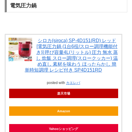
電気圧力鍋
シロカ(siroca) SP-4D151(RD) レッド
[電気圧力鍋 (1台6役/スロー調理機能付
き)] 呼び容量4L(リットル) 圧力 無水 蒸
し 炊飯 スロー調理(スロークッカー) 温
め直し 素材を味わう ほったらかし 簡
単時短調理 レシピ付き SP4D151RD
posted with
カエレバ
楽天市場
Amazon
Yahooショッピング