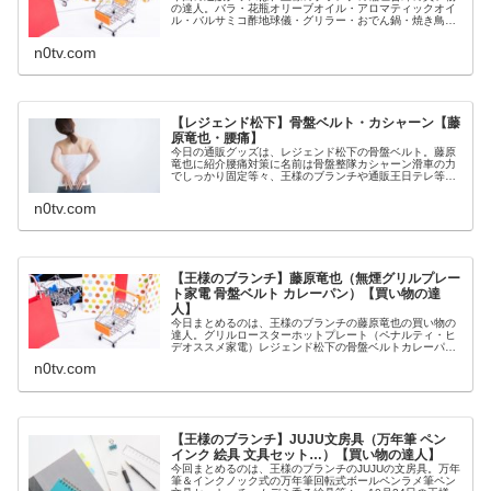
の達人。バラ・花瓶オリーブオイル・アロマティックオイ
ル・バルサミコ酢地球儀・グリラー・おでん鍋・焼き鳥メ
ーカー等々、12月12日の王様のブランチの買い物の達人の
稲垣吾郎の10万円の使い道に...
n0tv.com
【レジェンド松下】骨盤ベルト・カシャーン【藤
原竜也・腰痛】
今日の通販グッズは、レジェンド松下の骨盤ベルト。藤原
竜也に紹介腰痛対策に名前は骨盤整隊カシャーン滑車の力
でしっかり固定等々、王様のブランチや通販王日テレ等で
紹介された骨盤ベルトについてです。（画像はイメージで
す）レジェンド松下 骨盤ベルト（...
n0tv.com
【王様のブランチ】藤原竜也（無煙グリルプレー
ト家電 骨盤ベルト カレーパン）【買い物の達
人】
今日まとめるのは、王様のブランチの藤原竜也の買い物の
達人。グリルロースターホットプレート（ペナルティ・ヒ
デオススメ家電）レジェンド松下の骨盤ベルトカレーパン
（里井真由美オススメ）等々、11月28日の王様のブランチ
n0tv.com
の買い物の達人で藤原竜也が1...
【王様のブランチ】JUJU文房具（万年筆 ペン
インク 絵具 文具セット…）【買い物の達人】
今回まとめるのは、王様のブランチのJUJUの文房具。万年
筆＆インクノック式の万年筆回転式ボールペンラメ筆ペン