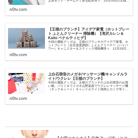
文具セット・チームデミ香る絵具等々、10月24日の王様の
ブランチの買い物の達人の文房具についてです。（画像は
イメージです）王様のブラ...
n0tv.com
【王様のブランチ】アイデア家電（ホットプレー
ト ふとんクリーナー 掃除機）【滝沢カレン＆
Kaito ペナルティヒデ】
今回の通販グッズは、王様のブランチのアイデア家電。ホ
ットプレート（左右温度調節）ふとんクリーナー（ハイパ
ワー）キャニスター＆スティック掃除機等々、12月26日の
王様のブランチで紹介された年末年始に役立つアイデア家
n0tv.com
電についてです。（画像はイメ...
上白石萌音のメガネ/マッサージ機/キャンドルラ
イト/ウクレレ【王様のブランチ】
今回の通販グッズは、王様のブランチの上白石萌音のお買
い物。パリミキでメガネ山野楽器でウクレレマッサージ機
（ネック＆シート）キャンドルライト焼肉ヒロミヤ等々、
9月26日の王様のブランチの買い物の達人で上白石萌音の
10万円の使い道についてです。...
n0tv.com