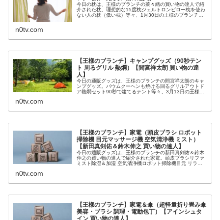
今日の枕は、王様のブランチの菜々緒の買い物の達人で紹
介された枕。理想的な15度枕ジェルトロンピロー枕を使わ
ない人の枕（低い枕）等々、1月30日の王様のブランチで
高嶋ちさ子が食べたお取り寄せ牛肉グルメについてです。
（画像はイメージです）王様の...
n0tv.com
【王様のブランチ】キャンプグッズ（90秒テン
ト 周るグリル 熱燗）【間宮祥太朗 買い物の達
人】
今日の通販グッズは、王様のブランチの間宮祥太朗のキャ
ンプグッズ。バウムクーヘンも焼ける回るグリルアウトド
ア熱燗セット90秒で建てるテント等々、3月13日の王様の
ブランチ・買い物の達人で間宮祥太朗にペナルティヒデが
n0tv.com
オススメしたロゴスのキャンプ...
【王様のブランチ】家電（頭皮ブラシ ロボット
掃除機 目元マッサージ機 空気清浄機 ミスト）
【新田真剣佑＆鈴木伸之 買い物の達人】
今日の通販グッズは、王様のブランチの新田真剣佑＆鈴木
伸之の買い物の達人で紹介された家電。頭皮ブラシリファ
ミスト除湿＆加湿 空気清浄機ロボット掃除機目元 リラッ
クス＆マッサージャー等々、3月6日の王様のブランチで新
n0tv.com
田真剣佑＆鈴木伸之のために用...
【王様のブランチ】家電＆傘（超軽量折り畳み傘
美容・ブラシ 調理・電動包丁）【アインシュタ
イン 買い物の達人】