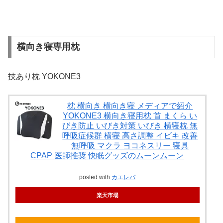
横向き寝専用枕
技あり枕 YOKONE3
枕 横向き 横向き寝 メディアで紹介
YOKONE3 横向き寝用枕 首 まくら い
びき防止 いびき対策 いびき 横寝枕 無
呼吸症候群 横寝 高さ調整 イビキ 改善
無呼吸 マクラ ヨコネスリー 寝具
CPAP 医師推奨 快眠グッズのムーンムーン
posted with
カエレバ
楽天市場