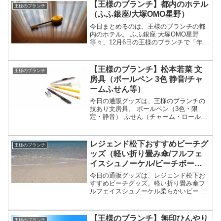
【王様のブランチ】都内のホテル
王様のブランチ
（ふふ銀座/大塚OMO星野）
今日まとめるのは、王様のブランチの都
内のホテル。 ふふ銀座 大塚OMO星野
等々、12月6日の王様のブランチで「年末
年始に泊まりたい都内の注目ホテル」と
して紹介された宿についてです。（画像
はイメージです）王様のブランチ 都内の
【王様のブランチ】松本若菜 文
王様のブランチ
ホテルホテルの特...
房具（ボールペン 3色 静音/チャ
ームふせん等）
今日の通販グッズは、王様のブランチの
技あり文房具。 ボールペン（3色・限
定・静音） ふせん（チャーム・ロール）
等々、10月11日の松本若菜の買い物の達
人で紹介された文房具についてです。
（画像はイメージです）王様のブランチ
レジェンド松下おすすめビーチグ
王様のブランチ
文房具文房具の特集...
ッズ（軽い折り畳み傘/フルフェ
イスシュノーケル/ビーチボー
ル）【王様のブランチ】
今日の通販グッズは、レジェンド松下お
すすめビーチグッズ。軽い折り畳み傘フ
ルフェイスシュノーケル柔らかいビーチ
ボール（割れない？）等々、8月2日の王
様のブランチの買い物の達人で紹介され
たレジェンド松下おすすめビーチグッズ
【王様のブランチ】無印ひんやり
王様のブランチ