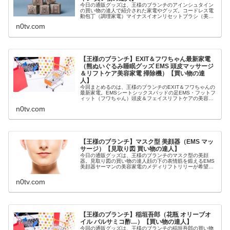
今日の通販グッズは、王様のブランチのアインシュタイン
の買い物の達人で紹介された家電やグッズ。コードレス電
動包丁（調理家電）マイナスイオンリセットブラシ（美容
家電）超軽量＆紫外線カットの折り畳み傘等々、2月13日
n0tv.com
の王様のブランチでアインシュタ...
【王様のブランチ】EXIT＆フワちゃん最新家電
（熊ぬいぐるみ睡眠グッズ EMS 頭皮マッサージ
＆リフトケア美容家電 掃除機）【買い物の達
人】
今回まとめるのは、王様のブランチのEXIT＆フワちゃんの
最新家電。EMSシートシックスパッドの足EMS・フットフ
ィット（フワちゃん）頭皮＆フェイスリフトケアの美容家
電（りんたろー）熊のぬいぐるみ型睡眠アイテム（兼近）
n0tv.com
バルミューダの掃除機等々...
【王様のブランチ】マスク型 美顔器（EMS マッ
サージ）【見取り図 買い物の達人】
今日の通販グッズは、王様のブランチのマスク型の美顔
器。見取り図の買い物の達人顔の下の表情筋を鍛えるEMS
美顔器ヤーマンの美容家電のメディリフトリリーが希望し
た美を鍛える家電口角が上がると印象が良くなる等々、1
月9日の王様のブランチで教えてく...
n0tv.com
【王様のブランチ】稲垣吾郎（花瓶 オリーブオ
イル バルサミコ酢…）【買い物の達人】
今回の通販グッズは、王様のブランチの稲垣吾郎の買い物