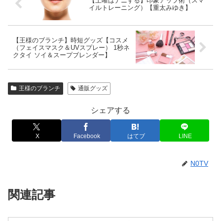
【土曜はナニする】印象アップ術（スマ
イルトレーニング）【重太みゆき】
【王様のブランチ】時短グッズ【コスメ
（フェイスマスク＆UVスプレー） 1秒ネ
クタイ ソイ＆スープブレンダー】
王様のブランチ
通販グッズ
シェアする
X
Facebook
はてブ
LINE
N0TV
関連記事