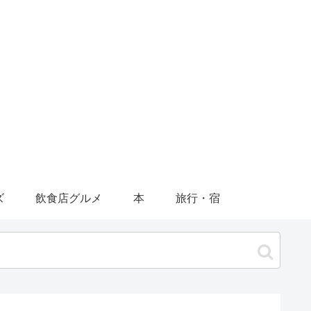
ズ
飲食店グルメ
本
旅行・宿