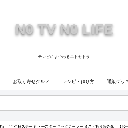
N0 TV N0 LIFE
テレビにまつわるエトセトラ
康
お取り寄せグルメ
レシピ・作り方
通販グッ
彩芽（半生極ステーキ トースター ネッククーラー ミスト折り畳み傘）【お一