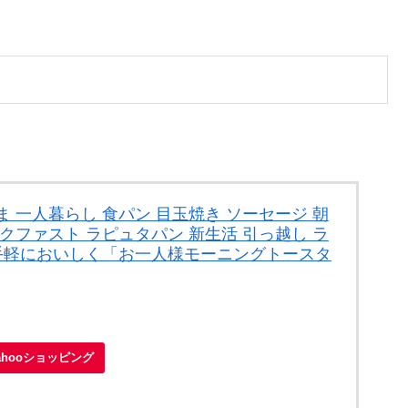
 一人暮らし 食パン 目玉焼き ソーセージ 朝
クファスト ラピュタパン 新生活 引っ越し ラ
を手軽においしく「お一人様モーニングトースタ
ahooショッピング