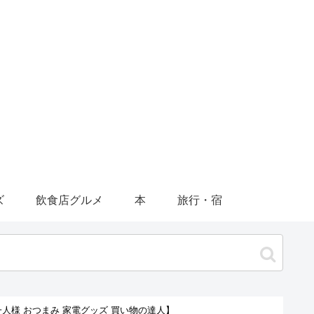
ズ
飲食店グルメ
本
旅行・宿
人様 おつまみ 家電グッズ 買い物の達人】