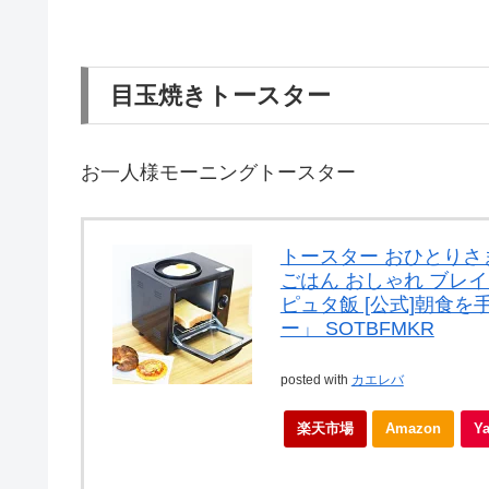
目玉焼きトースター
お一人様モーニングトースター
トースター おひとりさま
ごはん おしゃれ ブレイ
ピュタ飯 [公式]朝食
ー」 SOTBFMKR
posted with
カエレバ
楽天市場
Amazon
Y