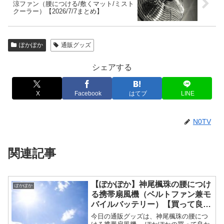
涼ファン（腰につける/敷くマット/ミスト
クーラー）【2026/7/7まとめ】
ぽかぽか
通販グッズ
シェアする
X
Facebook
はてブ
LINE
N0TV
関連記事
【ぽかぽか】神尾楓珠の腰につけ
ぽかぽか
る携帯扇風機（ベルトファン兼モ
バイルバッテリー）【買って良か
ったベストバイ】
今日の通販グッズは、神尾楓珠の腰につ