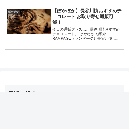
的に証明されたすごい習慣大百科等々、7
月1日のぽかぽかで紹介された人生が変わ
【ぽかぽか】長谷川慎おすすめチ
ぽかぽか
る30個のテ...
ョコレート お取り寄せ通販可
能！
今日の通販グッズは、長谷川慎おすすめ
チョコレート。 ぽかぽかで紹介
RAMPAGE（ランページ）長谷川慎は差
し入れで知った ケーキみたいなチョコレ
ート 通販でお取り寄せも可能 有村架純も
オススメ等々、6月29日のぽかぽかで長谷
川慎オススメの...
最近の投稿
【DayDay】冷房コリ対策グッズ（とげとげマット/ゴリ
ラ/温灸マッサージ/ツボ/耳栓ウォーマー/ミニかっさ）