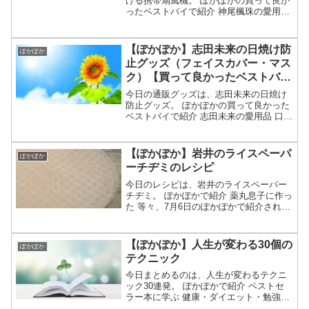
ける携帯扇風機。 ぽかぽかの買って良か
ったベストバイで紹介 神尾楓珠の愛用品
ベルトにつけて服をかぶせると服の中に
風を送るベルトファン 腰につけるのでハ
ンズフリー 名前や通販は？等々、7月13
【ぽかぽか】志田未来の日焼け防
ぽかぽか
日のぽかぽか...
止グッズ（フェイスカバー・マス
ク）【買って良かったベストバ
イ】
今日の通販グッズは、志田未来の日焼け
防止グッズ。 ぽかぽかの買って良かった
ベストバイで紹介 志田未来の愛用品 口か
ら首元まで覆えるマスクやフェイスカバ
ーのような便利グッズ 名前や通販は？
等々、7月13日のぽかぽかで志田未来のベ
【ぽかぽか】岩井のライスペーパ
ぽかぽか
ストバイとして...
ーチヂミのレシピ
今日のレシピは、岩井のライスペーパー
チヂミ。 ぽかぽかで紹介 薬丸息子に作っ
た 等々、7月6日のぽかぽかで紹介された
岩井のライスペーパーチヂミのレシピと
作り方についてです。（画像はイメージ
です）ぽかぽか ライスペーパーチヂミハ
【ぽかぽか】人生が変わる30個の
ぽかぽか
ライチ岩井の料...
テクニック
今日まとめるのは、人生が変わるテクニ
ック30連発。 ぽかぽかで紹介 ベストセ
ラー本に学ぶ 健康・ダイエット・勉強・
コミュニケーション・メンタルなど 科学