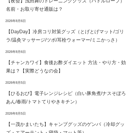
【夜会】浅田舞のトレーニンググッズ（バトルロープ）
名前・お取り寄せ通販は？
2026年8月6日
【DayDay】冷房コリ対策グッズ（とげとげマット/ゴリ
ラ/温灸マッサージ/ツボ/耳栓ウォーマー/ミニかっさ）
2026年8月6日
【チャンカワイ】食後お酢ダイエット 方法・やり方・効
果は？【実際どうなの会】
2026年8月5日
【ひるおび】電子レンジレシピ（白い豚角煮/ナスそぼろ
あん/春雨/トマトてりやきキチン）
2026年8月5日
【一茂かまいたち】キャンプグッズのゲンバ（冷却グッ
ズ・エアーテント・寝袋・マット等）