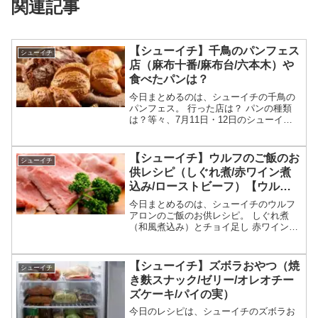
関連記事
【シューイチ】千鳥のパンフェス
シューイチ
店（麻布十番/麻布台/六本木）や
食べたパンは？
今日まとめるのは、シューイチの千鳥の
パンフェス。 行った店は？ パンの種類
は？等々、7月11日・12日のシューイチ
で放送された千鳥のパンフェスの店やメ
ニューについてです。（画像はイメージ
です）シューイチ 千鳥のパンフェスパン
【シューイチ】ウルフのご飯のお
シューイチ
の特集が放送され...
供レシピ（しぐれ煮/赤ワイン煮
込み/ローストビーフ）【ウルフ
アロン】
今日まとめるのは、シューイチのウルフ
アロンのご飯のお供レシピ。 しぐれ煮
（和風煮込み）とチョイ足し 赤ワイン煮
込み（洋風煮込み） ローストビーフ（ユ
ッケ風）等々、7月5日のシューイチで紹
介されたウルフアロンのご飯のお供のレ
【シューイチ】ズボラおやつ（焼
シューイチ
シピについてです。...
き麩スナック/ゼリー/オレオチー
ズケーキ/パイの実）
今日のレシピは、シューイチのズボラお