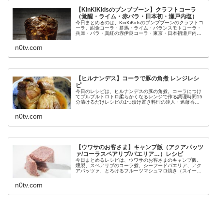
【KinKiKidsのブンブブーン】クラフトコーラ
（覚醒・ライム・赤バラ・日本初・瀬戸内塩）
今日まとめるのは、KinKiKidsのブンブブーンのクラフトコ
ーラ。紺金コーラ・群馬・ライム・バランスモトコーラ・
兵庫・バラ・真紅の赤伊良コーラ・東京・日本初瀬戸内三
豊コーラ・香川・塩・ご当地覚醒コーラ・茨城・薬膳発
酵・刺激的等々、4月2日...
n0tv.com
【ヒルナンデス】コーラで豚の角煮 レンジレシ
ピ
今日のレシピは、ヒルナンデスの豚の角煮。コーラにつけ
てプルプルトロトロ柔らかくなるレンジで作る調理時間15
分漬けるだけレシピの1つ漬け置き料理の達人・遠藤香代
子さんが教えるという8月4日のヒルナンデスで紹介された
コーラを使う豚の角煮の作り方...
n0tv.com
【ウワサのお客さま】キャンプ飯（アクアパッツ
ァ/コーラスペアリブ/パエリア…）レシピ
今日まとめるレシピは、ウワサのお客さまのキャンプ飯。
燻製、スペアリブのコーラ煮、シーフードパエリア、アク
アパッツァ、とろけるフルーツマシュマロ焼き（スイー
ツ）、等々、アウトドア料理の達人が教えてくれた簡単キ
ャンプ料理の作り方です（画像はイメ...
n0tv.com