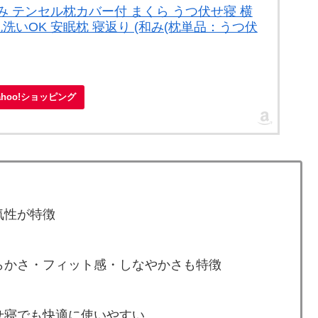
み テンセル枕カバー付 まくら うつ伏せ寝 横
丸洗いOK 安眠枕 寝返り (和み(枕単品：うつ伏
ahoo!ショッピング
気性が特徴
らかさ・フィット感・しなやかさも特徴
せ寝でも快適に使いやすい