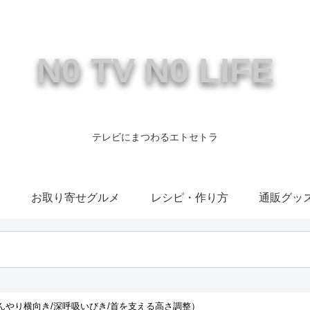
N0 TV N0 LIFE
テレビにまつわるエトセトラ
康
お取り寄せグルメ
レシピ・作り方
通販グッ
/ひんやり横向き/深呼吸いびき/首を支える高さ調整）