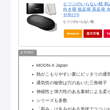
ヒツジのいらない枕 和
向き寝 低反発 高反発 
せ向け))
ヒツジのいらない枕
Amazon
楽天市場
Y
MOON-X Japan
熱がこもりやすい夏にピッタリの通
通気性の秘密は穴のあいた三角格子
伸縮性と弾力性のある素材による柔
シリーズも多数
「和み」は丸みがある形状でうつぶ