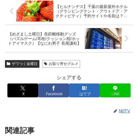
【ヒルナンデス】千葉の最新屋外ホテル
（グランピングテント・アウトドア・ア
クティビティ）予約サイトや名前は？
【スロウマウンテン成田】
【めざまし土曜日】長距離移動グッズ
（パズルゲーム/耳栓/クッション枕/ホッ
トアイマスク）【なにわ男子 長尾謙杜】
ザワつく金曜日
お取り寄せグルメ
シェアする
X
Facebook
はてブ
LINE
N0TV
関連記事