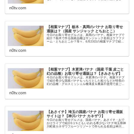
が特徴名前は金太郎バナナ高い物なら1本2000円もする高
級バナナ等々、9月6日のザワつ...
n0tv.com
【相葉マナブ】栃木・真岡のバナナ お取り寄せ
通販は？（国産 サンジャック とちおとこ）
今日のお取り寄せグルメは、真岡のバナナ。相葉マナブで
紹介？栃木で作る国産品種はサンジャック名前はラフファ
ーム・とちおとこか？等々、6月23日の相葉マナブで紹介
されるかもしれない栃木・真岡のバナナについてです。
（画像はイメージです）相葉マナブ...
n0tv.com
【相葉マナブ】木更津バナナ（国産 千葉 皮ごと
幻の品種）お取り寄せ通販は？【きみさらず】
今日のお取り寄せグルメは、木更津のバナナ。相葉マナブ
で紹介希少な国産バナナもっちりとした粘りなどが特長の
幻の品種・グロスミッシェル種薄皮＆農薬不使用で皮ごと
食べられると紹介千葉県の木更津ファームで育てられるブ
ランド名は「きみさらずバナナ」等...
n0tv.com
【あさイチ】埼玉の国産バナナ お取り寄せ通販
サイトは？【神川バナナ カネザワ】
今日のお取り寄せグルメは、国産バナナ。あさイチ・おで
かけライブで紹介0.1％ともいわれる希少なバナナ埼玉県神
川町産カネザワフルーツリゾートで作られる名前は神川バ
ナナ等々、4月20日あさイチでも紹介される埼玉の国産バ
ナナについてです。（画像は...