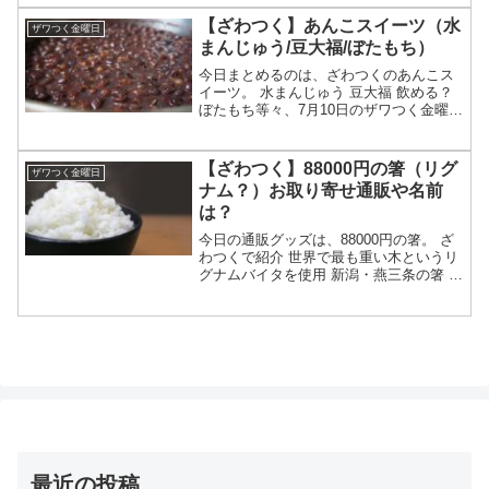
つく金曜日で紹介されたかき氷について
です。（画像はイメージです）ざわつく
【ざわつく】あんこスイーツ（水
ザワつく金曜日
金曜日 かき氷かき...
まんじゅう/豆大福/ぼたもち）
今日まとめるのは、ざわつくのあんこス
イーツ。 水まんじゅう 豆大福 飲める？
ぼたもち等々、7月10日のザワつく金曜日
で紹介されたあんこスイーツについてで
す。（画像はイメージです）ざわつく金
曜日 あんこスイーツあんこスイーツの特
【ざわつく】88000円の箸（リグ
ザワつく金曜日
集が放送された...
ナム？）お取り寄せ通販や名前
は？
今日の通販グッズは、88000円の箸。 ざ
わつくで紹介 世界で最も重い木というリ
グナムバイタを使用 新潟・燕三条の箸 究
極の八角箸として紹介 名前はマルナオの
スコーピオンやリグナムか？ お取り寄せ
通販は？等々、6月26日のザワつく金曜日
で紹...
最近の投稿