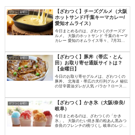
【ざわつく】チーズグルメ（大阪
ザワつく金曜日
ホットサンド/千葉キーマカレー/
愛知オムライス）
今日まとめるのは、ざわつくのチーズグ
ルメ。 大阪のホットサンド 千葉のキーマ
カレー 愛知のオムライス等々、7月31日
のザワつく金曜日で紹介されたチーズグ
ルメについてです。（画像はイメージで
す）ざわつく金曜日 チーズグルメチーズ
【ざわつく】豚丼（帯広・とん
ザワつく金曜日
の特集が放送さ...
田）お取り寄せ通販サイトは？
【金曜日】
今日のお取り寄せグルメは、ざわつくの
豚丼。 北海道・帯広の大行列グルメ 秘伝
の甘辛醤油ダレが人気 バラか？ロース
か？ お取り寄せも可能等々、ザワつく金
曜日で紹介された豚丼についてです。
（画像はイメージ・放送前は予想です）
【ざわつく】かき氷（大阪/奈良/
ザワつく金曜日
ざわつく 豚丼豚丼が...
岐阜）
今日まとめるのは、ざわつくの「かき
氷」。 大阪のたい焼き屋の粒あん黒みつ
奈良のフレンチの桃づくし 岐阜のレジェ
ンドの紅茶ミルク等々、7月1⑦日のザワ