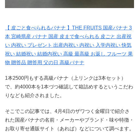
【 皮ごと食べられるバナナ 】THE FRUITS 国産バナナ 3
本 宮崎県産 バナナ 国産 皮まで食べられる 皮ごと 出産祝
い 内祝い プレゼント 出産内祝い 内祝い 入学内祝い 快気
祝い 結婚祝い 結婚内祝い 高級 最高級 お返し フルーツ 果
物 贈答品 贈答用 父の日 高級バナナ
1本2500円もする高級バナナ（上リンクは3本セット）
で、約4000本を1本づつ確認して箱詰めするというこだわ
りなども紹介されました。
そこでこの記事では、4月4日のザワつく金曜日で紹介さ
れた国産バナナの名前・メーカーやブランド・味や特徴・
お取り寄せ通販サイト（あれば）などについて調べます。