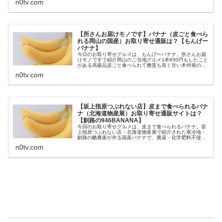
n0tv.com
【所さんお届けモノです】バナナ（皮ごと食べら
れる岡山の国産）お取り寄せ通販は？【もんげー
バナナ】
今日のお取り寄せグルメは、もんげーバナナ。所さんお届
けモノですで紹介岡山のご当地グルメ1本650円もしたこと
がある高級品皮ごと食べられて糖度も高く甘い本州発の露
地栽培の国産バナナ凍結解凍覚醒法で栽培可能になった
n0tv.com
等々、1月30日の所さんお届け...
【坂上指原つぶれない店】皮まで食べられるバナ
ナ（北海道物産展）お取り寄せ通販サイトは？
【釧路の946BANANA】
今回のお取り寄せグルメは、皮まで食べられるバナナ。坂
上指原つぶれない店・北海道物産展で紹介された寒冷地・
釧路の酪農家が作る国産バナナで、農薬・化学肥料不使用
で皮が薄いので栄養豊富な皮まで食べられ、値段は1本
n0tv.com
1000円以上の超高級品品の946...