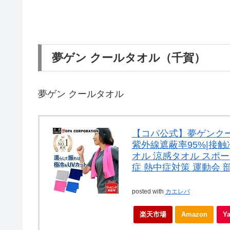
夢ゲン クールタオル（千賀）
夢ゲン クールタオル
【コパ公式】夢ゲンクール
紫外線遮蔽率95%|接触
オル 涼感タオル スポー
症 熱中症対策 運動会 部活
posted with
カエレバ
楽天市場
Amazon
Y