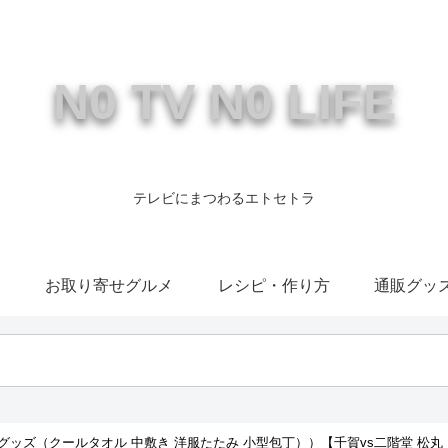
N0 TV N0 LIFE
テレビにまつわるエトセトラ
康
お取り寄せグルメ
レシピ・作り方
通販グッ
ッズ（クールタオル 中敷き 洋服たたみ 小型包丁））【千賀vs二階堂 松丸