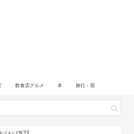
ズ
飲食店グルメ
本
旅行・宿
 レジェンド松下】