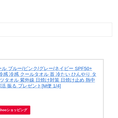
 ブルー/ピンク/グレー/ネイビー SPF50+
冷感 冷感 クールタオル 首 冷たい ひんやり タ
ツタオル 紫外線 日焼け対策 日焼け止め 熱中
 振る プレゼント[M便 1/4]
ahooショッピング