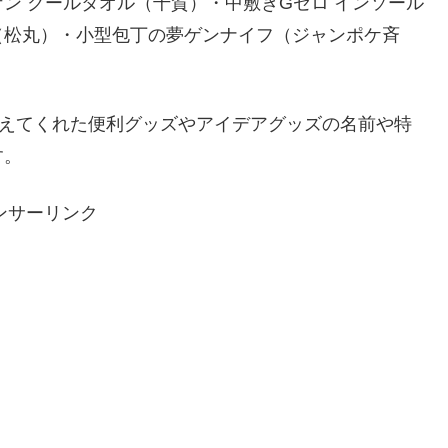
ン クールタオル（千賀）・中敷きGゼロ インソール
（松丸）・小型包丁の夢ゲンナイフ（ジャンポケ斉
教えてくれた便利グッズやアイデアグッズの名前や特
す。
ンサーリンク