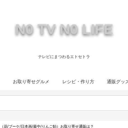
N0 TV N0 LIFE
テレビにまつわるエトセトラ
康
お取り寄せグルメ
レシピ・作り方
通販グッ
（花/ブーケ/日本画/最中/りんご飴）お取り寄せ通販は？