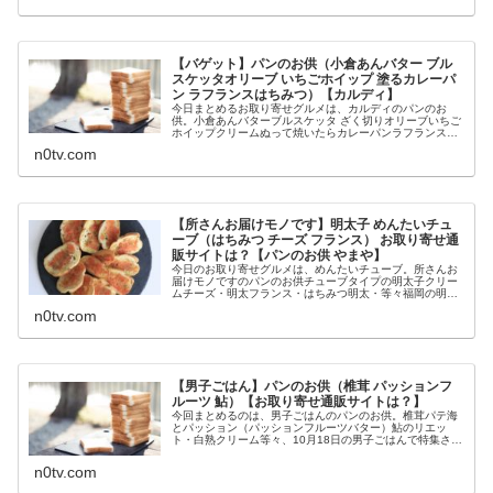
【バゲット】パンのお供（小倉あんバター ブル
スケッタオリーブ いちごホイップ 塗るカレーパ
ン ラフランスはちみつ）【カルディ】
今日まとめるお取り寄せグルメは、カルディのパンのお
供。小倉あんバターブルスケッタ ざく切りオリーブいちご
ホイップクリームぬって焼いたらカレーパンラフランスと
ハチミツ等々、2月11日のバゲットで教えてくれたカルデ
n0tv.com
ィのパンのお供についてです。（...
【所さんお届けモノです】明太子 めんたいチュ
ーブ（はちみつ チーズ フランス） お取り寄せ通
販サイトは？【パンのお供 やまや】
今日のお取り寄せグルメは、めんたいチューブ。所さんお
届けモノですのパンのお供チューブタイプの明太子クリー
ムチーズ・明太フランス・はちみつ明太・等々福岡の明太
子メーカー・やまやのめんたいチューブ等々、10月25日の
n0tv.com
所さんお届けモノですで教えて...
【男子ごはん】パンのお供（椎茸 パッションフ
ルーツ 鮎）【お取り寄せ通販サイトは？】
今回まとめるのは、男子ごはんのパンのお供。椎茸パテ海
とパッション（パッションフルーツバター）鮎のリエッ
ト・白熟クリーム等々、10月18日の男子ごはんで特集され
たパンのお供の名前やお取り寄せ通販サイトです。（画像
はイメージです）男子ごはん パ...
n0tv.com