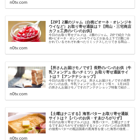
n0tv.com
【ZIP】2層のジャム（白桃ピオーネ・オレンジキ
ウイなど）お取り寄せ通販は？【岡山・三宅商店
カフェ工房のパンのお供】
今日のお取り寄せグルメは、2層のジャム。ZIPで紹介？白
桃×ピオーネ・オレンジ×キウイなどがある上下で2層に分
かれているそれぞれ食べたりミックスしたりできる岡山・
三宅商店カフェ工房のパンのお供等々、4月21日のZIPで紹
n0tv.com
介されるかもしれない...
【所さんお届けモノです】長野のパンのお供（牛
乳フォンデュ 生ハチミツ）お取り寄せ通販サイ
トは？【アンテナショップ】
今日のお取り寄せグルメは、所さんお届けモノですの長野
のパンのお供。牛乳フォンデュ生ハチミツ等々、1月16日
の所さんお届けモノですのアンテナショップ特集で紹介さ
れた長野のパンのお供についてです。（画像はイメージで
n0tv.com
す）所さんお届けモノです 長野...
【土曜はナニする】海苔バター お取り寄せ通販
サイトは？【パンのお供・すゑひろがりず】
今日のお取り寄せグルメはは、海苔バター。土曜はナニす
るですゑひろがりずが紹介するトレンドのパンのお供海苔
の佃煮×バターの瓶詰国産の黒海苔を使った海苔の佃煮ご
飯のお供久世福商店の人気商品卵焼きサンドイッチがオス
スメレシピ等々、2月20日の土曜...
n0tv.com