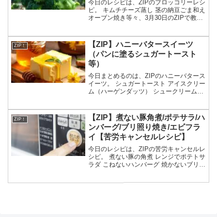
今日のレシピは、ZIPのブロッコリーレシ
ピ。 キムチチーズ蒸し 茎の納豆ごま和え
オーブン焼き等々、3月30日のZIPで教え
てくれたブロッコリーレシピの作り方に
ついてです。（画像はイメージです）ZIP
ブロッコリーレシピブロッコリーの特集
【ZIP】ハニーバタースイーツ
ZIP！
が...
（パンに塗るシュガートースト
等）
今日まとめるのは、ZIPのハニーバタース
イーツ。 シュガートースト アイスクリー
ム（ハーゲンダッツ） シュークリーム
（ビアードパパ）等々、3月25日のZIPで
紹介されたハニーバタースイーツについ
てです。（放送前は予想・画像はイメー
【ZIP】煮ない豚角煮/ポテサラ/ハ
ZIP！
ジです）Z...
ンバーグ/ブリ照り焼き/エビフラ
イ【苦労キャンセルレシピ】
今日のレシピは、ZIPの苦労キャンセルレ
シピ。 煮ない豚の角煮 レンジでポテトサ
ラダ こねないハンバーグ 焼かないブリの
照り焼き 揚げないエビフライ等々、3月
17日のZIPで教えてくれた苦労キャンセ
ルレシピの作り方についてです。（画像
はイメ...