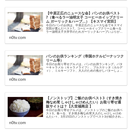
【中居正広のニュースな会】パンのお供ベスト
7（食べるラー油明太子 コーヒーホイップクリー
ム ガーリック＆ハーブ…）【キスマイ宮田】
今日のパンのお供は、中居正広のニュースな会でキスマイ
宮田が選んだベスト7。コーヒーホイップクリーム食べる
ラー油明太子大学芋のたれガーリック＆ハーブいぶりがっ
このタルタルソーストリュフ風味チーズディップシャイン
n0tv.com
マスカットとはちみつ等々、10月...
パンのお供ランキング（帝国ホテルピーナッツク
リーム等）
今日のお取り寄せグルメは、パンのお供ランキング。バタ
ーキャラメル（キャラメライフ）、ブルスケッタ（カルデ
ィ）、ミルキーソフト、大人のための焦がしバターしょう
ゆ、ホテルピーナッツクリーム（帝国ホテル）、海藻入り
バター、等々、9月9日のソクラテ...
n0tv.com
【ノンストップ】ご飯のお供ベスト3（すき焼き
梅なめ茸 しゃけしゃけめんたい）お取り寄せ通
販サイトは？【久世福商店 】
今日のお取り寄せグルメは、ノンストップのご飯のお供ベ
スト3。食べる、すき焼き梅なめ茸大人のしゃけしゃけめ
んたい々、3月15日のノンストップでベスト3が紹介された
久世福商店のご飯のお供についてです。（画像はイメージ
n0tv.com
です）ノンストップ ご飯のお...