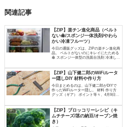
関連記事
【ZIP】楽チン進化商品（ベルト
ZIP！
ない傘/スポンジ一体洗剤/やわら
かい冷凍フルーツ）
今日の通販グッズは、ZIPの楽チン進化商
品。 ベルトがないのにキレイにたためる
傘 スポンジ一体型の洗面台洗剤 冷凍して
もやわらかい冷凍フルーツ レンジで使え
る缶詰等々、6月10日のZIPで紹介された
楽チン進化商品についてです。（画像は
【ZIP】山下健二郎のWiFiルータ
ZIP！
イメー...
ー隠しDIY 材料や作り方
今日まとめるのは、山下健二郎がDIYで
作ったWiFiルーター隠し。 材料 作り方
グッズ（ギア） ポイント等々、4月9日の
ZIPの健二郎sDIYで作ったWiFiルーター
隠しについてです。（画像はイメージで
す）ZIP 山下健二郎のWiFiルー...
【ZIP】ブロッコリーレシピ（キ
ZIP！
ムチチーズ/茎の納豆/オーブン焼
き）