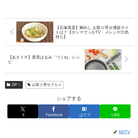
【石塚英彦】鯛めし お取り寄せ通販サイ
トは？【ホンマでっかTV・メレンゲの気
持ち】
【あさイチ】栗原はるみ「つくね」レシ
ピ
ZIP！
お取り寄せグルメ
シェアする
X
Facebook
はてブ
LINE
N0TV