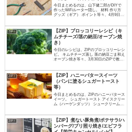
今日まとめるのは、山下健二郎がDIYで
作ったWiFiルーター隠し。 材料 作り方
グッズ（ギア） ポイント等々、4月9日の
ZIPの健二郎sDIYで作ったWiFiルーター
隠しについてです。（画像はイメージで
す）ZIP 山下健二郎のWiFiルー...
【ZIP】ブロッコリーレシピ（キ
ZIP！
ムチチーズ/茎の納豆/オーブン焼
き）
今日のレシピは、ZIPのブロッコリーレシ
ピ。 キムチチーズ蒸し 茎の納豆ごま和え
オーブン焼き等々、3月30日のZIPで教え
てくれたブロッコリーレシピの作り方に
ついてです。（画像はイメージです）ZIP
ブロッコリーレシピブロッコリーの特集
【ZIP】ハニーバタースイーツ
ZIP！
が...
（パンに塗るシュガートースト
等）
今日まとめるのは、ZIPのハニーバタース
イーツ。 シュガートースト アイスクリー
ム（ハーゲンダッツ） シュークリーム
（ビアードパパ）等々、3月25日のZIPで
紹介されたハニーバタースイーツについ
てです。（放送前は予想・画像はイメー
【ZIP】煮ない豚角煮/ポテサラ/ハ
ZIP！
ジです）Z...
ンバーグ/ブリ照り焼き/エビフラ
イ【苦労キャンセルレシピ】