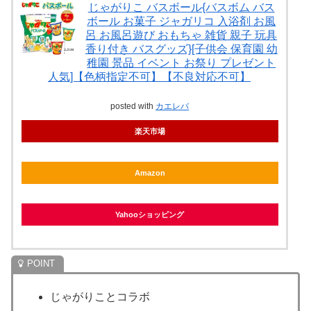
じゃがりこ バスボール{バスボム バス
ボール お菓子 ジャガリコ 入浴剤 お風
呂 お風呂遊び おもちゃ 雑貨 親子 玩具
香り付き バスグッズ}[子供会 保育園 幼
稚園 景品 イベント お祭り プレゼント
人気]【色柄指定不可】【不良対応不可】
posted with
カエレバ
楽天市場
Amazon
Yahooショッピング
じゃがりことコラボ