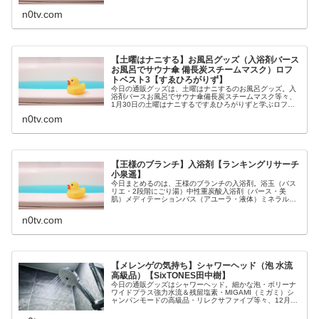
剤ミルクバブルバスヘッドスパ体験や最強シャワーヘッド
シャワーフィルター等々、2月6日...
n0tv.com
【土曜はナニする】お風呂グッズ（入浴剤バース
お風呂でサウナ傘 備長炭スチームマスク）ロフ
トベスト3【すゑひろがりず】
今日の通販グッズは、土曜はナニするのお風呂グッズ。入
浴剤バースお風呂でサウナ傘備長炭スチームマスク等々、
1月30日の土曜はナニするですゑひろがりずと学ぶロフト
のお風呂グッズベスト3についてです。（画像はイメージ
n0tv.com
です）土曜はナニする お風呂グ...
【王様のブランチ】入浴剤【ランキングリサーチ
小泉遥】
今日まとめるのは、王様のブランチの入浴剤。浴玉（バス
リエ・2段階にごり湯）中性重炭酸入浴剤（バース・美
肌）メディテーションバス（アユーラ・液体）ミネラルパ
ウダー（SABON・クリーム）インターギャラクティック
（ラッシュ・バスボム）等々、1月...
n0tv.com
【メレンゲの気持ち】シャワーヘッド（泡 水流
高級品）【SixTONES田中樹】
今日の通販グッズはシャワーヘッド。細かな泡・ボリーナ
ワイドプラス強力水流＆残留塩素・MIGAMI（ミガミ）シ
ャンパンモードの高級品・リレクサファイブ等々、12月26
日のメレンゲの気持ちで教えてくれたSixTONES田中樹が
気になるシャワーヘ...