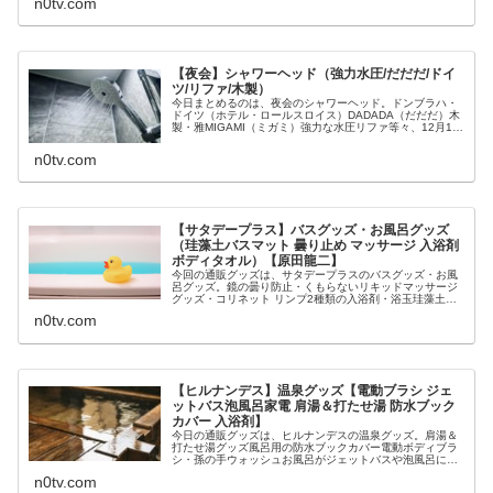
n0tv.com
【夜会】シャワーヘッド（強力水圧/だだだ/ドイ
ツ/リファ/木製）
今日まとめるのは、夜会のシャワーヘッド。ドンブラハ・
ドイツ（ホテル・ロールスロイス）DADADA（だだだ）木
製・雅MIGAMI（ミガミ）強力な水圧リファ等々、12月10
日の櫻井・有吉THE夜会の嵐・大野智の自腹ショッピング
で紹介されたシャワ...
n0tv.com
【サタデープラス】バスグッズ・お風呂グッズ
（珪藻土バスマット 曇り止め マッサージ 入浴剤
ボディタオル）【原田龍二】
今回の通販グッズは、サタデープラスのバスグッズ・お風
呂グッズ。鏡の曇り防止・くもらないリキッドマッサージ
グッズ・コリネット リンプ2種類の入浴剤・浴玉珪藻土バ
スマットソフトタイプボディタオル・こんにゃくタオル
n0tv.com
等々、11月28日のサタデープラ...
【ヒルナンデス】温泉グッズ【電動ブラシ ジェ
ットバス泡風呂家電 肩湯＆打たせ湯 防水ブック
カバー 入浴剤】
今日の通販グッズは、ヒルナンデスの温泉グッズ。肩湯＆
打たせ湯グッズ風呂用の防水ブックカバー電動ボディブラ
シ・孫の手ウォッシュお風呂がジェットバスや泡風呂にな
るバスアワペットボトル入り入浴剤（稚内温泉）檜の入浴
n0tv.com
剤等々、11月23日のヒルナンデ...