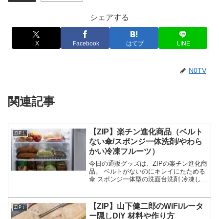
シェアする
X
Facebook
はてブ
LINE
N0TV
関連記事
【ZIP】楽チン進化商品（ベルト
ZIP！
ない傘/スポンジ一体洗剤/やわら
かい冷凍フルーツ）
今日の通販グッズは、ZIPの楽チン進化商
品。 ベルトがないのにキレイにたためる
傘 スポンジ一体型の洗面台洗剤 冷凍して
もやわらかい冷凍フルーツ レンジで使え
る缶詰等々、6月10日のZIPで紹介された
楽チン進化商品についてです。（画像は
【ZIP】山下健二郎のWiFiルータ
ZIP！
イメー...
ー隠しDIY 材料や作り方