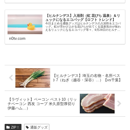
【ヒルナンデス】入浴剤（虹 花びら 温泉）＆リ
ュックになるエコバッグ【ロフト トレンド】
今日まとめる通販グッズはヒルナンデスの入浴剤＆エコバ
ッグ。虹が浮かび上がる花びらが出てくる温泉気分が味わ
えるリュックになるエコバッグ等々、9月28日のヒルナン
デスでロフトのトレンドとして特集された入浴剤やエコバ
ッグについてです。（画像はイメ...
n0tv.com
【ヒルナンデス】埼玉の名物・名所ベス
ト7（ねぎ（越谷・深谷）…）【vs千葉】
【ラヴィット】ベーコン ベスト10（リッ
チベーコン 西友 コープ 米久原型厚切り
伊藤ハム…）
ZIP！
通販グッズ