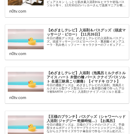
ピュアスキン しっとり肌水素入浴剤H＆ヒマラヤ岩塩バス
ソルト等々、12月30日のバッカーさんで温泉マニアが教え
てくれたオススメ入浴剤についてです。（画像はイメージ
n0tv.com
です）バッカーさん 入浴...
【めざましテレビ】入浴剤＆バスグッズ（頭皮マ
ッサージ・ピロー）【11月26日】
今日の通販グッズは、めざましテレビの入浴剤＆バスグッ
ズ。頭皮マッサージバスピローバース・重炭酸イオンアユ
ーラ・乳白色ミッフィー・キャラクターのフィギュアドン
キホーテ等々、11月26日放送めざましテレビで特集された
入浴剤＆バスグッズについてで...
n0tv.com
【めざましテレビ】入浴剤（泡風呂ミルクボトル
アイス ハート 木曽の檜 バース クナイプバスソル
ト 名湯三昧肩こり腰痛）【イマドキ ロフト】
今日の通販グッズは、めざましテレビの入浴剤。泡風呂ミ
ルクボトル型アイス型大小ハート形木曽の檜で作ったアロ
マ材BARTH（バース）入浴剤クナイプ バスソルト名湯三
昧 腰痛肩こり等々、2月111日放送めざましテレビでイマ
n0tv.com
ドキで紹介されたロフトで...
【王様のブランチ】バスグッズ（シャワーヘッド
入浴剤 ジャグジー 乾燥時短…）【お風呂】
今日の通販グッズは、王様のブランチのバスグッズ。手袋
型タオルボディドライヤープライベートジャグジー入浴し
ながらエクササイズサウナ傘自分で作るバスボム虹の入浴