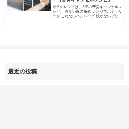
今日のレシピは、ZIPの苦労キャンセルレ
シピ。 煮ない豚の角煮 レンジでポテトサ
ラダ こねないハンバーグ 焼かないブリの
照り焼き 揚げないエビフライ等々、3月
17日のZIPで教えてくれた苦労キャンセ
ルレシピの作り方についてです。（画像
はイメ...
最近の投稿
茨城の巨大な星型オクラ・ダビデの星 お取り寄せ通販
は？【青空レストラン】
2026年8月8日
【オーマイゴッド】埼玉ご当地アイス 店とメニューは？