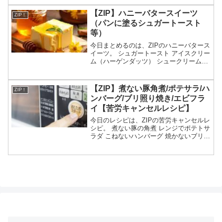
ついてです。（画像はイメージです）ZIP
ブロッコリーレシピブロッコリーの特集
【ZIP】ハニーバタースイーツ
ZIP！
が...
（パンに塗るシュガートースト
等）
今日まとめるのは、ZIPのハニーバタース
イーツ。 シュガートースト アイスクリー
ム（ハーゲンダッツ） シュークリーム
（ビアードパパ）等々、3月25日のZIPで
紹介されたハニーバタースイーツについ
てです。（放送前は予想・画像はイメー
【ZIP】煮ない豚角煮/ポテサラ/ハ
ZIP！
ジです）Z...
ンバーグ/ブリ照り焼き/エビフラ
イ【苦労キャンセルレシピ】
今日のレシピは、ZIPの苦労キャンセルレ
シピ。 煮ない豚の角煮 レンジでポテトサ
ラダ こねないハンバーグ 焼かないブリの
照り焼き 揚げないエビフライ等々、3月
17日のZIPで教えてくれた苦労キャンセ
ルレシピの作り方についてです。（画像
はイメ...