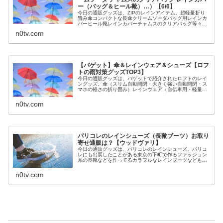
ー（バッグ＆ヒール靴）…）【6/6】
今日の通販グッズは、ZIPのレインアイテム。超軽量折り
畳み傘コンパクトな長傘クリームソーダバッグ用レインカ
バーヒール靴レインカバーチャムスのクリアバッグ等々、
6月6日のZIPで紹介されたレインアイテムについてです。
n0tv.com
（画像はイメージです）ZI...
【バゲット】傘＆レインウェア＆シューズ【ロフ
トの雨対策グッズTOP3】
今日の通販グッズは、バゲットで紹介されたロフトのレイ
ングッズ。傘（スリム自動開閉・大きく強い自動開閉・ス
マホの軽さの折り畳み）レインウェア（自伝車用・軽量撥
水パーカー・カラー模様のデザイン豊富なポンチョ）レイ
ンシューズ（折り畳みレインブーツ...
n0tv.com
パリコレのレインシューズ（長靴ブーツ）お取り
寄せ通販は？【ウッドヴァリ】
今日の通販グッズは、パリコレのレインシューズ。パリコ
レにも出展したことがある東京の下町で作るファッション
系の長靴などを作ってるカラフルなレインブーツなども製
造名前がウッドヴァリ等々、パリコレのレインシューズに
ついてです。（画像はイメージです...
n0tv.com