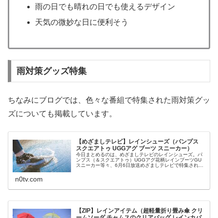
雨の日でも晴れの日でも使えるデザイン
天気の微妙な日に便利そう
雨対策グッズ特集
ちなみにブログでは、色々な番組で特集された雨対策グッ
ズについても掲載しています。
【めざましテレビ】レインシューズ（パンプス
スクエアトゥ UGGアグ ブーツ スニーカー）
今日まとめるのは、めざましテレビのレインシューズ。パ
ンプス（＆スクエアトゥ）UGGアグ花柄レインブーツGU
スニーカー等々、6月6日放送めざましテレビで特集された
進化系レインシューズについてです。（画像はイメージで
す）めざましテレビ レインシ...
n0tv.com
【ZIP】レインアイテム（超軽量折り畳み傘 クリ
ームソーダ チャムスのクリアバッグ レインカバ