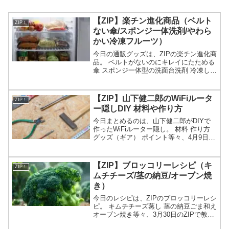
【ZIP】楽チン進化商品（ベルト
ZIP！
ない傘/スポンジ一体洗剤/やわら
かい冷凍フルーツ）
今日の通販グッズは、ZIPの楽チン進化商
品。 ベルトがないのにキレイにたためる
傘 スポンジ一体型の洗面台洗剤 冷凍して
もやわらかい冷凍フルーツ レンジで使え
る缶詰等々、6月10日のZIPで紹介された
楽チン進化商品についてです。（画像は
【ZIP】山下健二郎のWiFiルータ
ZIP！
イメー...
ー隠しDIY 材料や作り方
今日まとめるのは、山下健二郎がDIYで
作ったWiFiルーター隠し。 材料 作り方
グッズ（ギア） ポイント等々、4月9日の
ZIPの健二郎sDIYで作ったWiFiルーター
隠しについてです。（画像はイメージで
す）ZIP 山下健二郎のWiFiルー...
【ZIP】ブロッコリーレシピ（キ
ZIP！
ムチチーズ/茎の納豆/オーブン焼
き）
今日のレシピは、ZIPのブロッコリーレシ
ピ。 キムチチーズ蒸し 茎の納豆ごま和え
オーブン焼き等々、3月30日のZIPで教え
てくれたブロッコリーレシピの作り方に