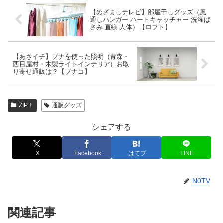
【めざましテレビ】部屋干しグッズ（風
通しハンガー ハートキャッチャー 洗濯ば
さみ 直線 人体）【ロフト】
【あさイチ】ブナを使った照明（青森・
西目屋村・木製ライトインテリア）お取
り寄せ通販は？【ブナコ】
ZIP！
通販グッズ
シェアする
X
Facebook
はてブ
LINE
N0TV
関連記事