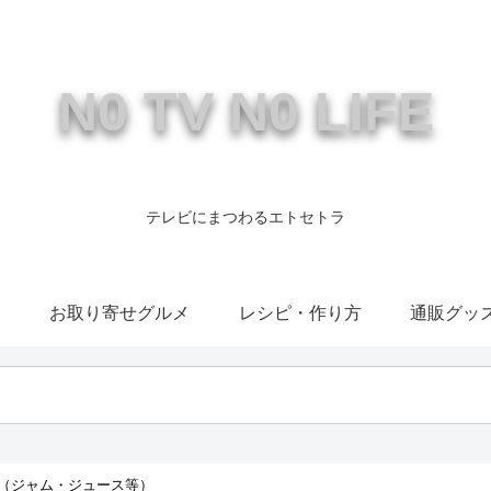
N0 TV N0 LIFE
テレビにまつわるエトセトラ
康
お取り寄せグルメ
レシピ・作り方
通販グッ
（ジャム・ジュース等）