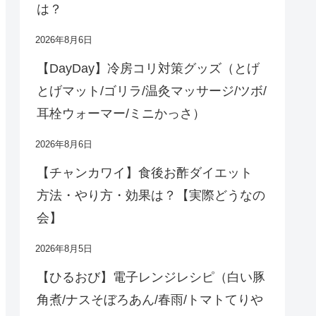
は？
2026年8月6日
【DayDay】冷房コリ対策グッズ（とげ
とげマット/ゴリラ/温灸マッサージ/ツボ/
耳栓ウォーマー/ミニかっさ）
2026年8月6日
【チャンカワイ】食後お酢ダイエット
方法・やり方・効果は？【実際どうなの
会】
2026年8月5日
【ひるおび】電子レンジレシピ（白い豚
角煮/ナスそぼろあん/春雨/トマトてりや