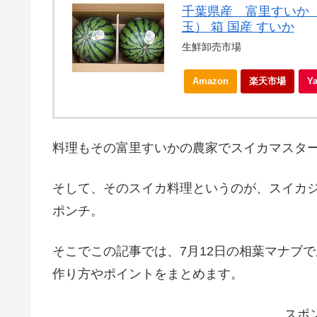
千葉県産 富里すいか A
玉） 箱 国産 すいか
生鮮卸売市場
Amazon
楽天市場
Y
料理もその富里すいかの農家でスイカマスタ
そして、そのスイカ料理というのが、スイカ
ポンチ。
そこでこの記事では、7月12日の相葉マナブ
作り方やポイントをまとめます。
スポ