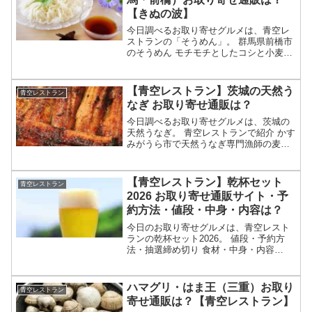
【きぬの波】
今日調べるお取り寄せグルメは、青空レ
ストランの「そうめん」。 群馬県前橋市
のそうめん モチモチとしたコシと小麦の
香りが特徴 地元の小麦と水を使うのがこ
だわり お取り寄せ通販は？等々、7月25
日の満点青空レストランで特集される群
【青空レストラン】茨城の天然う
青空レストラン
馬のそうめんに...
なぎ お取り寄せ通販は？
今日調べるお取り寄せグルメは、茨城の
天然うなぎ。 青空レストランで紹介 かす
みがうら市で天然うなぎ専門漁師の麦わ
ら村長が獲る 黄金うなぎ？ 食べられる場
所やお取り寄せ通販は？等々、7月18日の
満点青空レストランで特集される茨城の
【青空レストラン】乾杯セット
青空レストラン
天然うなぎに...
2026 お取り寄せ通販サイト・予
約方法・値段・中身・内容は？
今日のお取り寄せグルメは、青空レスト
ランの乾杯セット2026。 値段・予約方
法・抽選締め切り 食材・中身・内容
等々、2026年7月11日の満点青空レスト
ランで紹介される乾杯セットについてで
す。（画像はイメージです）青空レスト
ハマグリ・はま王（三重）お取り
青空レストラン
ラン 乾杯セット...
寄せ通販は？【青空レストラン】