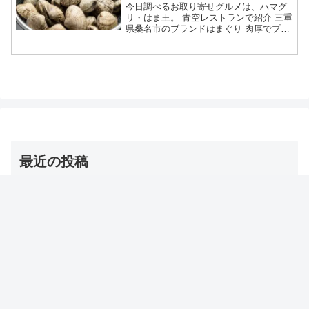
今日調べるお取り寄せグルメは、ハマグ
リ・はま王。 青空レストランで紹介 三重
県桑名市のブランドはまぐり 肉厚でプリ
プリな身が特徴 ろ過した清潔で綺麗な地
下海水や木曽川の天然の砂で天然はまぐ
りの環境に近づけて育てる お取り寄せ通
販も可能等々、...
最近の投稿
【夜会】浅田舞のトレーニンググッズ（バトルロープ）
名前・お取り寄せ通販は？
2026年8月6日
【DayDay】冷房コリ対策グッズ（とげとげマット/ゴリ
ラ/温灸マッサージ/ツボ/耳栓ウォーマー/ミニかっさ）