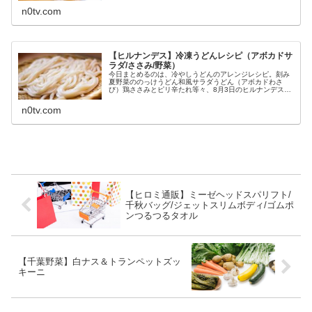
ったりな4つの夏のおつまみの作...
n0tv.com
【ヒルナンデス】冷凍うどんレシピ（アボカドサ
ラダ/ささみ/野菜）
今日まとめるのは、冷やしうどんのアレンジレシピ。刻み
夏野菜ののっけうどん和風サラダうどん（アボカドわさ
び）鶏ささみとピリ辛たれ等々、8月3日のヒルナンデスで
教えてくれたうどんの冷やしアレンジレシピの作り方です
（画像はイメージです）。ヒルナン...
n0tv.com
【ヒロミ通販】ミーゼヘッドスパリフト/
千秋バッグ/ジェットスリムボディ/ゴムポ
ンつるつるタオル
【千葉野菜】白ナス＆トランペットズッ
キーニ