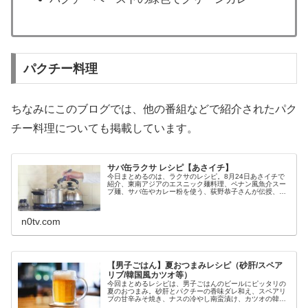
パクチー料理
ちなみにこのブログでは、他の番組などで紹介されたパク
チー料理についても掲載しています。
サバ缶ラクサ レシピ【あさイチ】
今日まとめるのは、ラクサのレシピ。8月24日あさイチで
紹介、東南アジアのエスニック麺料理、ペナン風魚介スー
プ麺、サバ缶やカレー粉を使う、荻野恭子さんが伝授、
等々、ラクサの作り方です。（画像はイメージです）ラク
サ（サバ缶）ラクサのレシピを教え...
n0tv.com
【男子ごはん】夏おつまみレシピ（砂肝/スペア
リブ/韓国風カツオ等）
今回まとめるレシピは、男子ごはんのビールにピッタリの
夏のおつまみ。砂肝とパクチーの香味ダレ和え、スペアリ
ブの甘辛みそ焼き、ナスの冷やし南蛮漬け、カツオの韓国
風ねぎがらめ、等々、8月23日の男子ごはんのビールにぴ