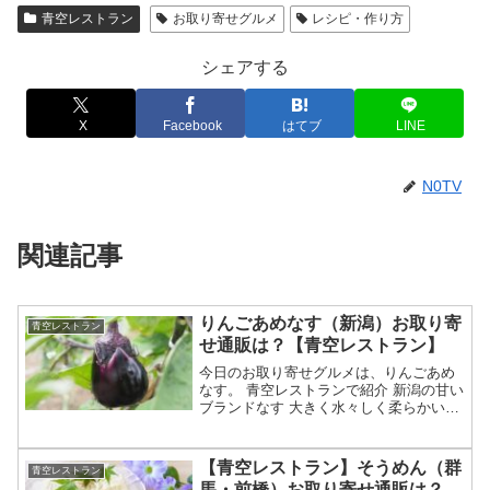
青空レストラン
お取り寄せグルメ
レシピ・作り方
シェアする
X
Facebook
はてブ
LINE
N0TV
関連記事
りんごあめなす（新潟）お取り寄
青空レストラン
せ通販は？【青空レストラン】
今日のお取り寄せグルメは、りんごあめ
なす。 青空レストランで紹介 新潟の甘い
ブランドなす 大きく水々しく柔らかいの
が特徴 独別な栽培方法や一枝一果で美味
しく育てる？ 生産者として佐藤大農園が
紹介か？等々、8月1日の満点青空レスト
【青空レストラン】そうめん（群
青空レストラン
ランで特集さ...
馬・前橋）お取り寄せ通販は？