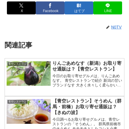
X
Facebook
はてブ
LINE
N0TV
関連記事
りんごあめなす（新潟）お取り寄
青空レストラン
せ通販は？【青空レストラン】
今日のお取り寄せグルメは、りんごあめ
なす。 青空レストランで紹介 新潟の甘い
ブランドなす 大きく水々しく柔らかいの
が特徴 独別な栽培方法や一枝一果で美味
しく育てる？ 生産者として佐藤大農園が
紹介か？等々、8月1日の満点青空レスト
【青空レストラン】そうめん（群
青空レストラン
ランで特集さ...
馬・前橋）お取り寄せ通販は？
【きぬの波】
今日調べるお取り寄せグルメは、青空レ
ストランの「そうめん」。 群馬県前橋市
のそうめん モチモチとしたコシと小麦の