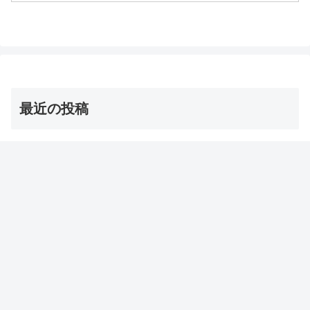
りの環境に近づけて育てる お取り寄せ通
販も可能等々、...
最近の投稿
【志麻さん】チュニジア風春巻き・ブリック レシピ【沸
騰ワード】
2026年8月7日
志麻さんのフレンチ春巻き・コルドンブルー風 レシピ
【沸騰ワード】
2026年8月7日
【夜会】浅田舞のトレーニンググッズ（バトルロープ）