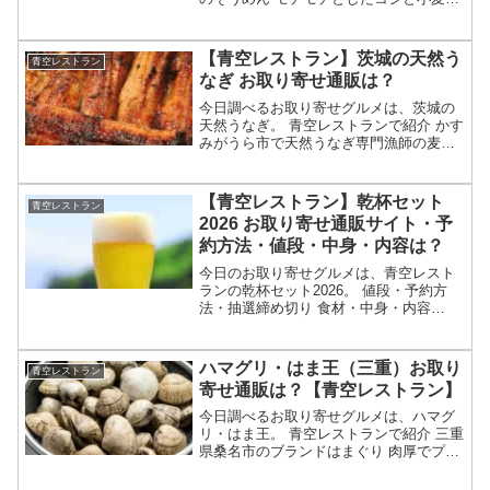
香りが特徴 地元の小麦と水を使うのがこ
だわり お取り寄せ通販は？等々、7月25
日の満点青空レストランで特集される群
【青空レストラン】茨城の天然う
青空レストラン
馬のそうめんに...
なぎ お取り寄せ通販は？
今日調べるお取り寄せグルメは、茨城の
天然うなぎ。 青空レストランで紹介 かす
みがうら市で天然うなぎ専門漁師の麦わ
ら村長が獲る 黄金うなぎ？ 食べられる場
所やお取り寄せ通販は？等々、7月18日の
満点青空レストランで特集される茨城の
【青空レストラン】乾杯セット
青空レストラン
天然うなぎに...
2026 お取り寄せ通販サイト・予
約方法・値段・中身・内容は？
今日のお取り寄せグルメは、青空レスト
ランの乾杯セット2026。 値段・予約方
法・抽選締め切り 食材・中身・内容
等々、2026年7月11日の満点青空レスト
ランで紹介される乾杯セットについてで
す。（画像はイメージです）青空レスト
ハマグリ・はま王（三重）お取り
青空レストラン
ラン 乾杯セット...
寄せ通販は？【青空レストラン】
今日調べるお取り寄せグルメは、ハマグ
リ・はま王。 青空レストランで紹介 三重
県桑名市のブランドはまぐり 肉厚でプリ
プリな身が特徴 ろ過した清潔で綺麗な地
下海水や木曽川の天然の砂で天然はまぐ