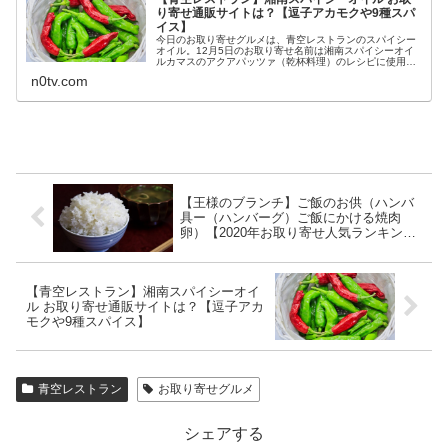
り寄せ通販サイトは？【逗子アカモクや9種スパ
イス】
今日のお取り寄せグルメは、青空レストランのスパイシー
オイル。12月5日のお取り寄せ名前は湘南スパイシーオイ
ルカマスのアクアパッツァ（乾杯料理）のレシピに使用ア
カモク×唐辛子×ニンニク×エキストラバージンオリーブオ
n0tv.com
イル×9種スパイス等々、12...
【王様のブランチ】ご飯のお供（ハンバ
具ー（ハンバーグ）ご飯にかける焼肉
卵）【2020年お取り寄せ人気ランキング
ベスト3】
【青空レストラン】湘南スパイシーオイ
ル お取り寄せ通販サイトは？【逗子アカ
モクや9種スパイス】
青空レストラン
お取り寄せグルメ
シェアする