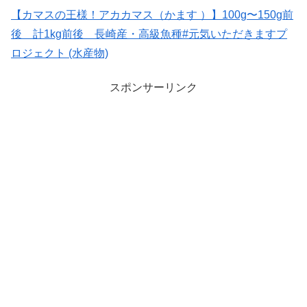
【カマスの王様！アカカマス（かます ）】100g〜150g前
後 計1kg前後 長崎産・高級魚種#元気いただきますプ
ロジェクト (水産物)
スポンサーリンク