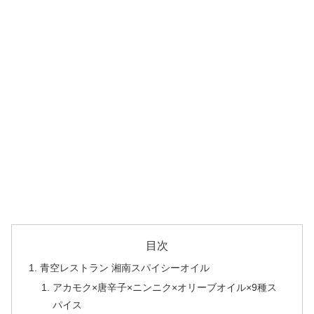
目次
青空レストラン 湘南スパイシーオイル
アカモク×唐辛子×ニンニク×オリーブオイル×9種ス
パイス