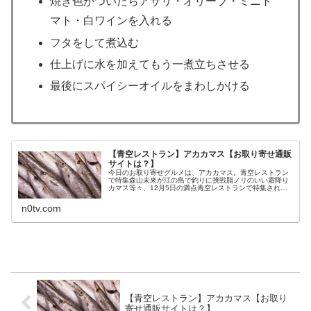
焼き色がついたらアサリ・オリーブ・ミニト
マト・白ワインを入れる
フタをして煮込む
仕上げに水を加えてもう一煮立ちさせる
最後にスパイシーオイルをまわしかける
【青空レストラン】アカカマス【お取り寄せ通販
サイトは？】
今日のお取り寄せグルメは、アカカマス。青空レストラン
で特集森山未來が江の島で釣りに挑戦脂ノリのいい霜降り
カマス等々、12月5日の満点青空レストランで特集される
アカカマスについてです。（画像はイメージです）青空レ
ストラン アカカマスカマスが特...
n0tv.com
【青空レストラン】アカカマス【お取り
寄せ通販サイトは？】