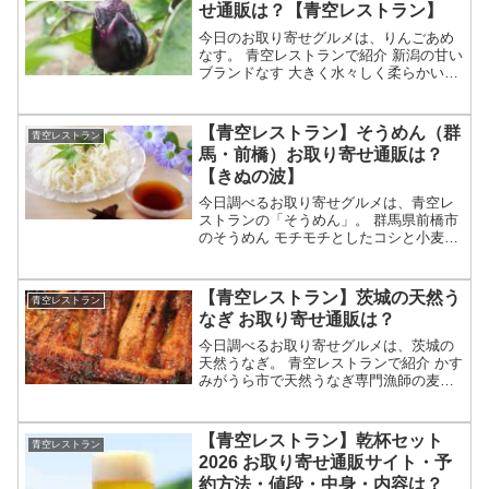
せ通販は？【青空レストラン】
今日のお取り寄せグルメは、りんごあめ
なす。 青空レストランで紹介 新潟の甘い
ブランドなす 大きく水々しく柔らかいの
が特徴 独別な栽培方法や一枝一果で美味
しく育てる？ 生産者として佐藤大農園が
紹介か？等々、8月1日の満点青空レスト
【青空レストラン】そうめん（群
青空レストラン
ランで特集さ...
馬・前橋）お取り寄せ通販は？
【きぬの波】
今日調べるお取り寄せグルメは、青空レ
ストランの「そうめん」。 群馬県前橋市
のそうめん モチモチとしたコシと小麦の
香りが特徴 地元の小麦と水を使うのがこ
だわり お取り寄せ通販は？等々、7月25
日の満点青空レストランで特集される群
【青空レストラン】茨城の天然う
青空レストラン
馬のそうめんに...
なぎ お取り寄せ通販は？
今日調べるお取り寄せグルメは、茨城の
天然うなぎ。 青空レストランで紹介 かす
みがうら市で天然うなぎ専門漁師の麦わ
ら村長が獲る 黄金うなぎ？ 食べられる場
所やお取り寄せ通販は？等々、7月18日の
満点青空レストランで特集される茨城の
【青空レストラン】乾杯セット
青空レストラン
天然うなぎに...
2026 お取り寄せ通販サイト・予
約方法・値段・中身・内容は？