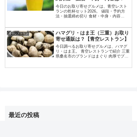
今日のお取り寄せグルメは、青空レスト
ランの乾杯セット2026。 値段・予約方
法・抽選締め切り 食材・中身・内容
等々、2026年7月11日の満点青空レスト
ランで紹介される乾杯セットについてで
す。（画像はイメージです）青空レスト
ハマグリ・はま王（三重）お取り
青空レストラン
ラン 乾杯セット...
寄せ通販は？【青空レストラン】
今日調べるお取り寄せグルメは、ハマグ
リ・はま王。 青空レストランで紹介 三重
県桑名市のブランドはまぐり 肉厚でプリ
プリな身が特徴 ろ過した清潔で綺麗な地
下海水や木曽川の天然の砂で天然はまぐ
りの環境に近づけて育てる お取り寄せ通
販も可能等々、...
最近の投稿
【夜会】浅田舞のトレーニンググッズ（バトルロープ）