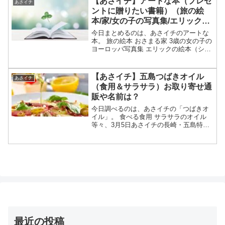
【あさイチ】アートな本（プレゼ
あさイチ
ントに贈りたい書籍）（旅の絵
本/家/女の子の写真集/エリック）
【特選エンタ】
今日まとめるのは、あさイチのアートな
本。 旅の絵本 おさまる家 3歳の女の子の
ヨーロッパ写真集 エリックの絵本（ショ
ーン・タン）等々、4月10日のあさイチの
特選エンタで特集された「プレゼントに
贈りたいアートな書籍」についてです。
【あさイチ】五島つばきオイル
あさイチ
（画像はイメ...
（食用＆サラサラ）お取り寄せ通
販や名前は？
今日調べるのは、あさイチの「つばきオ
イル」。 食べる食用 サラサラのオイル
等々、3月5日あさイチの長崎・五島特集
で紹介された「つばきオイル」について
です。（放送前は予想・画像はイメージ
です）あさイチ つばきオイルつばきオイ
ルが特集されたテレ...
最近の投稿