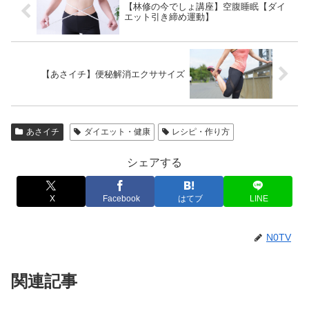
【林修の今でしょ講座】空腹睡眠【ダイ
エット引き締め運動】
【あさイチ】便秘解消エクササイズ
あさイチ
ダイエット・健康
レシピ・作り方
シェアする
X
Facebook
はてブ
LINE
N0TV
関連記事