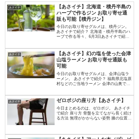
【あさイチ】北海道・積丹半島の
あさイチ
ハーブで作るジン お取り寄せ通
販も可能【積丹ジン】
今日のお取り寄せグルメは、積丹ジン。
あさイチで紹介？ 北海道・積丹半島のハ
ーブで作る等々、6月3日あさイチで紹介
された北海道・積丹半島のハーブで作る
ジンについてです。（放送前は予想・画
像はイメージです）あさイチ 北海道・積
【あさイチ】幻の塩を使った会津
あさイチ
丹半島のハーブで...
山塩ラーメン お取り寄せ通販も
可能
今日のお取り寄せグルメは、会津山塩ラ
ーメン。 あさイチで紹介？ 福島県北塩原
村などのご当地ラーメン 会津の山奥で温
泉水から作る「幻の」山塩を使用等々、5
月28日あさイチで紹介されそうな会津山
塩ラーメンについてです。（放送前は予
ゼロポジの座り方【あさイチ】
あさイチ
想・画像はイメ...
今日まとめるのは、ゼロポジ。 あさイチ
で紹介 座り方 骨盤を立てながら長く続け
る方法 無理がかからない姿勢 膝の位置も
重要等、4月14日放送あさイチで特集され
たゼロポジの座り方についてです。（画
像はイメージです）あさイチ ゼロポジ座
り方の特...