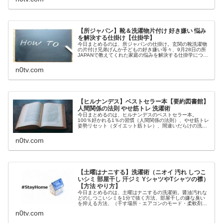
【所ジャパン】靴＆洗濯物片付け 好き嫌い 悩み
を解決する仕掛け【仕掛学】
今日まとめるのは、所ジャパンの仕掛け。玄関の靴洗濯物
の片付け兄弟げんか子どもの好き嫌い等々、9月28日の所
JAPANで教えてくれた家庭の悩みを解決する仕掛学につい
てです。（画像はイメージです）所ジャパン 仕掛け仕掛学
の特集があったのは9月2...
n0tv.com
【ヒルナンデス】ベストセラー本【要約図書館】
人間関係の法則 やせ筋トレ 洗濯術
今日まとめるのは、ヒルナンデスのベストセラー本。
100％好かれる1％の習慣（人間関係の法則）、やせ筋トレ
姿勢リセット（ダイエット筋トレ）、間違いだらけの洗濯
術（洗濯方法）、等々、9月3日のヒルナンデスの要約図書
館で紹介されたベストセラー本...
n0tv.com
【土曜はナニする】洗濯術（ニオイ 汚れ しつこ
いシミ 部屋干し 汗ジミ YシャツやTシャツの襟）
【方法 やり方】
今日まとめるのは、土曜はナニするの洗濯術。醤油汚れな
どのしつこいシミを1分で抜く方法、部屋干しの嫌な臭い
を抑える方法、（干す場所・エアコンのモード・柔軟剤・
においの原因になるもの）、汗ジミや汚れを落とす方法、
n0tv.com
（より汚れを落としやすい洗濯・Y...