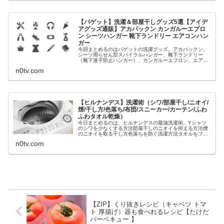
【バゲット】洗濯＆部屋干しグッズ5選【アイデ
アグッズ通販】アカパックン カンガルーエプロ
ン シーツハンガー 靴下ランドリー エアコンハン
ガー
今回まとめるのはバゲットの洗濯グッズ。アカパックン、
シーツ用らせん型スパイラルハンガー、靴下ランドリー
（靴下迷子防止ハンガー）、カンガルーエプロン、エアコ
ンハンガー、等々、部屋干しや洗濯に便利なアイデアグッ
n0tv.com
ズ5選を一覧にします。バゲット 洗...
【ヒルナンデス】洗濯術（シワ/部屋干し/ニオイ/
煙/干し方/色落ち/布団/スニーカー/カーテン/ふわ
ふわタオル乾燥）
今日まとめるのは、ヒルナンデスの最強洗濯術。Yシャツ
のシワを少なくする方法部屋干しのニオイを抑える方法煙
のニオイを取る干し方色落ちを防ぐ洗濯方法タオルをフワ
フワにする乾燥方法大物（布団・スニーカー・カーテン）
n0tv.com
の洗い方等々、洗濯のプロが教えて...
【ZIP】くり抜きレシピ（キャベツ トマ
ト 厚揚げ）器も食べれるレシピ【たけだ
バーベキュー 】