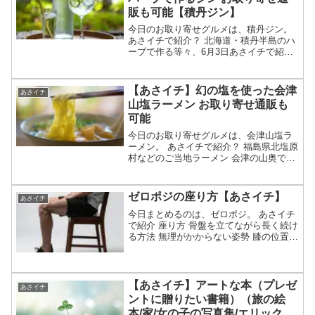
販も可能【積丹ジン】
今日のお取り寄せグルメは、積丹ジン。
あさイチで紹介？ 北海道・積丹半島のハ
ーブで作る等々、6月3日あさイチで紹介
された北海道・積丹半島のハーブで作る
ジンについてです。（放送前は予想・画
像はイメージです）あさイチ 北海道・積
【あさイチ】幻の塩を使った会津
あさイチ
丹半島のハーブで...
山塩ラーメン お取り寄せ通販も
可能
今日のお取り寄せグルメは、会津山塩ラ
ーメン。 あさイチで紹介？ 福島県北塩原
村などのご当地ラーメン 会津の山奥で温
泉水から作る「幻の」山塩を使用等々、5
月28日あさイチで紹介されそうな会津山
塩ラーメンについてです。（放送前は予
ゼロポジの座り方【あさイチ】
あさイチ
想・画像はイメ...
今日まとめるのは、ゼロポジ。 あさイチ
で紹介 座り方 骨盤を立てながら長く続け
る方法 無理がかからない姿勢 膝の位置も
重要等、4月14日放送あさイチで特集され
たゼロポジの座り方についてです。（画
像はイメージです）あさイチ ゼロポジ座
り方の特...
【あさイチ】アートな本（プレゼ
あさイチ
ントに贈りたい書籍）（旅の絵
本/家/女の子の写真集/エリック）