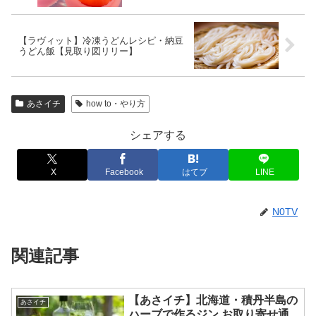
【ラヴィット】冷凍うどんレシピ・納豆
うどん飯【見取り図リリー】
あさイチ
how to・やり方
シェアする
X
Facebook
はてブ
LINE
N0TV
関連記事
【あさイチ】北海道・積丹半島の
あさイチ
ハーブで作るジン お取り寄せ通