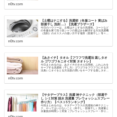
像はイメージです）あさイチ ダ...
n0tv.com
【土曜はナニする】洗濯術（冬服コート 黄ばみ
部屋干し 洗剤 …）【洗濯ブラザーズ】
今日のハウツーは、土曜はナニするの洗濯術。コートなど
の冬服を家で洗う技シャツの黄ばみを解消する方法洗濯機
（洗剤）のオススメの使い方干す場所（部屋干し）等々、
4月10日の土曜はナニするで洗濯ブラザーズ（『日本一の
洗濯屋が教える 間違いだらけの...
n0tv.com
【あさイチ】タオル【フワフワ洗濯法 蒸しタオ
ル ゴワゴワ＆ニオイ対策 タオトレ】
今日まとめるのは、あさイチのタオル活用術。ふわふわを
キープする洗濯術（干し方）ゴワゴワをフワフワにする方
法臭いニオイをとる方法肌の潤いをキープする蒸しタオル
タオトレ（猫背・肩こり・足指（足先）・二の腕引き締め
のタオルトレーニング）等々、1月...
n0tv.com
【サタデープラス】洗濯 神テクニック（部屋干
し シミ対策 脱水 洗濯量 プレウォッシュスプレー
作り方）【ベスト5ランキング】
今回まとめるのは、サタデープラスの洗濯術の神テクニッ
ク。やってはいけないこと（外干し・部屋干し）洗濯量と
水量脱水時間シミ対策（プレウォッシュスプレー・作り
方）等々、10月24日のサタデープラスで教えてくれた洗濯
n0tv.com
術の神テクニックランキングベス...