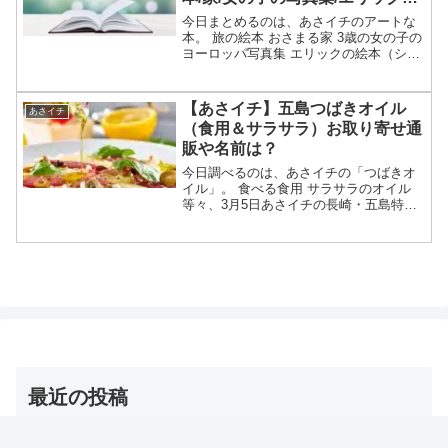
【特選エンタ】
今日まとめるのは、あさイチのアートな
本。 旅の絵本 おさまる家 3歳の女の子の
ヨーロッパ写真集 エリックの絵本（ショ
ーン・タン）等々、4月10日のあさイチの
特選エンタで特集された「プレゼントに
贈りたいアートな書籍」についてです。
【あさイチ】五島つばきオイル
あさイチ
（画像はイメ...
（食用＆サラサラ）お取り寄せ通
販や名前は？
今日調べるのは、あさイチの「つばきオ
イル」。 食べる食用 サラサラのオイル
等々、3月5日あさイチの長崎・五島特集
で紹介された「つばきオイル」について
です。（放送前は予想・画像はイメージ
です）あさイチ つばきオイルつばきオイ
ルが特集されたテレ...
最近の投稿