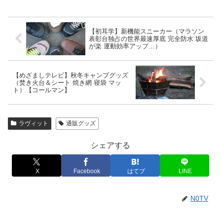
【初耳学】新機能スニーカー（マラソン
表彰台独占の世界最速厚底 完全防水 坂道
が楽 運動効率アップ…）
【めざましテレビ】秋冬キャンプグッズ
（焚き火台＆シート 焼き網 寝袋 マッ
ト）【コールマン】
ラヴィット
通販グッズ
シェアする
X
Facebook
はてブ
LINE
N0TV