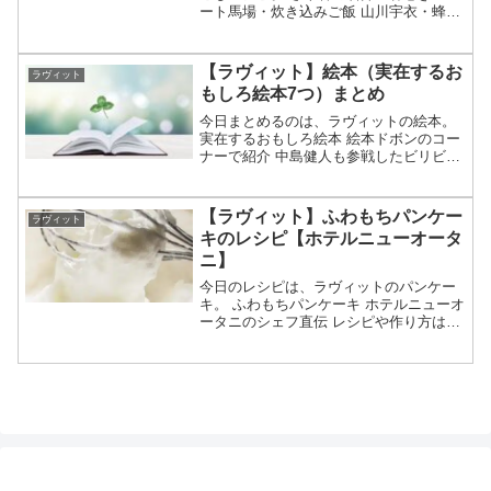
ート馬場・炊き込みご飯 山川宇衣・蜂蜜
マヨカレートースト 高橋真麻・とうもろ
こし天等々、7月13日のラヴィットのとう
もろこしサミットで出演者が作ったとう
【ラヴィット】絵本（実在するお
ラヴィット
もろこし料理...
もしろ絵本7つ）まとめ
今日まとめるのは、ラヴィットの絵本。
実在するおもしろ絵本 絵本ドボンのコー
ナーで紹介 中島健人も参戦したビリビリ
対決で紹介 11冊のうち本物は7つでニセ
モノ（ドボンビリビリ）は5つ等々、7月2
日のラヴィットで紹介された実在するお
【ラヴィット】ふわもちパンケー
ラヴィット
もしろ絵本...
キのレシピ【ホテルニューオータ
ニ】
今日のレシピは、ラヴィットのパンケー
キ。 ふわもちパンケーキ ホテルニューオ
ータニのシェフ直伝 レシピや作り方は？
ふわもちのポイントのなる食材は？ 生地
つくり・メレンゲつくり・焼き方の順に
紹介等々、6月23日のラヴィットで紹介さ
れたホテル...