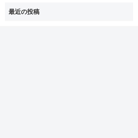
最近の投稿
【オーマイゴッド】埼玉ご当地アイス 店とメニューは？
（ソフトクリーム/かき氷/ジェラート）
2026年8月8日
【サタプラ】夏アイス【サタデープラス試してランキン
グ】
2026年8月8日
【志麻さん】チュニジア風春巻き・ブリック レシピ【沸
騰ワード】
2026年8月7日
志麻さんのフレンチ春巻き・コルドンブルー風 レシピ
【沸騰ワード】