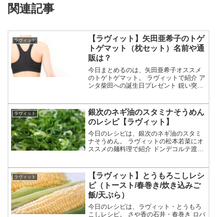
関連記事
【ラヴィット】矢田亜希子のトゲ
ラヴィット
トゲマット（枕セット）名前や通
販は？
今日まとめるのは、矢田亜希子オススメ
のトゲトゲマット。 ラヴィットで紹介 ア
ンタ柴田への誕生日プレゼント 鋭い突起
付き指圧マットのイタ気持ちいい刺激が
人気 枕セットが紹介等々、7月15日のラ
ヴィットで矢田亜希子が紹介したトゲト
銀次のネギ油のスタミナそうめん
ラヴィット
ゲマットについ...
のレシピ【ラヴィット】
今日のレシピは、銀次のネギ油のスタミ
ナそうめん。 ラヴィットの松本若菜にオ
ススメの麺料理で紹介 ドンデコルテ渡辺
銀次が作る 自家製のネギ油がポイント
等々、7月14日のラヴィットで紹介された
銀次特製ネギ油のスタミナそうめんのレ
【ラヴィット】とうもろこしレシ
ラヴィット
シピについてです...
ピ（トースト/春巻き/炊き込みご
飯/天ぷら）
今日のレシピは、ラヴィット・とうもろ
こしレシピ。 さや香の石井・春巻き ロバ