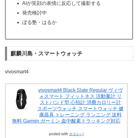
AIが笑顔の表情に反応して撮影する
発売検討中
ぼる塾・はるか
麒麟川島・スマートウォッチ
vivosmart4
vivosmart4 Black Slate Regular ヴィヴ
ォスマート フィットネス 活動量計 リ
ストバンド型 心拍計 消費カロリー計
スポーツウォッチ スマートウォッチ 健
康器具 トレーニング ランニング 送料
無料 Garmin ガーミン 血中酸素トラッキング対応
posted with
カエレバ