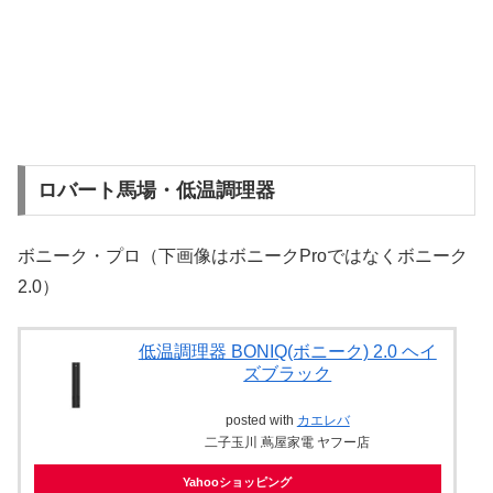
ロバート馬場・低温調理器
ボニーク・プロ（下画像はボニークProではなくボニーク
2.0）
低温調理器 BONIQ(ボニーク) 2.0 ヘイ
ズブラック
posted with
カエレバ
二子玉川 蔦屋家電 ヤフー店
Yahooショッピング