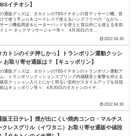
保阪尚希】振動マシン（ストレッチ筋膜リリース・
ッサージガン・ディープアタッカー プロ）【タダの
販じゃねーよ】
の通販グッズは、ディープアタッカー プロ。タダの通販じゃねー
紹介保阪尚希プロデュースの振動マシン強い振動で筋肉と筋膜を
に使えるストレッチマシンストレッチや筋膜リリースに6段階の
と4種のアタッチメント腰や肩の違和感にマッサージ...
2022.09.04
タカトシ】首マッサージ機（ながらハンズフリー）
イミー ネックマッサージャー お取り寄せ通販は？
TBSイチオシ】
の通販グッズは、タカトシのTBSイチオシの首マッサージ機。首
けて使う手ぶら＆コードレスで使えるハンズフリーの「ながら」
サージ機低周波＆ヒーターパッドを使うと首以外にも使える名前
イミー ネックマッサージャー等々、4月30日のタ...
2022.04.30