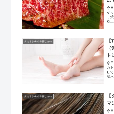
【
タカトシのイチ押しかっ
ョ
今日
イテ
衝撃
す名
【
タカトシのイチ押しかっ
モ
は
今日
かっ
こ焼
卓上