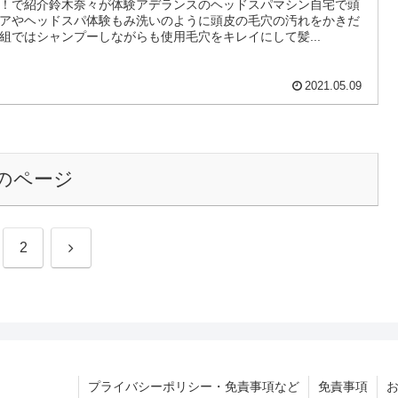
TBSチョコ研】足裏EMS乗せるだけトレーニング
保阪尚希）お取り寄せ通販サイトや値段は？【タカ
シのイチ押しか】
の通販グッズは、乗せるだけでトレーニングできる足裏EMS。タ
シのイチ押しかっやTBSチョコ研で紹介足の裏からトレーニング
鍛えるEMS機器保阪尚希プロデュースジャングルポケット斉藤や
洋一が体験した名前はフットエナジー等々、タカ...
2021.07.04
タカトシのイチ押しかっ】アデランスのヘッドスパ
シン（頭皮ケア）【鈴木奈々】
の通販グッズは、アデランス・スパニスト。タカトシのイチ押し
！で紹介鈴木奈々が体験アデランスのヘッドスパマシン自宅で頭
アやヘッドスパ体験もみ洗いのように頭皮の毛穴の汚れをかきだ
組ではシャンプーしながらも使用毛穴をキレイにして髪...
2021.05.09