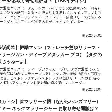
2023.07.02
タカトシ】クレンジングバームDUO（メイク落とし
顔）美肌コスメセット お取り寄せ通販は？【TBSイ
オシ】
の通販グッズは、タカトシのTBSイチオシのクレンジングバーム
肌コスメセット。KinKiキッズのCMでも話題のブランド炭の力で
詰まりや皮脂汚れを落とすメイク落とし洗顔美容成分等の配合で
ートメント効果や角質ケアも名前はDUO（デ...
2023.07.02
タカトシ】内ももで挟む振動マシン・シェイプツイ
ボール お取り寄せ通販は？【TBSイチオシ】
の通販グッズは、タカトシのTBSイチオシの振動マシン。内もも
んで使う内転筋・骨盤・お腹周りを刺激してスタイルアップを目
トレーニング・ボディケア・ストレッチ・筋膜リリースに使える
ーツジムのオアシスが開発名前がシェイプツインボー...
2023.07.02