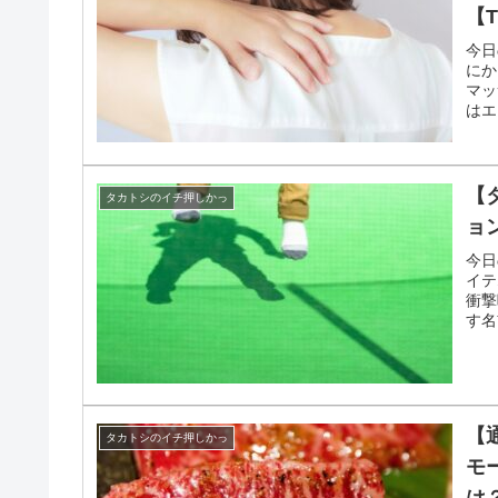
【
タカトシのイチ押しかっ
マ
通
今日
よで
ケア
振動
【
タカトシのイチ押しかっ
エ
【
今日
にか
マッ
はエ