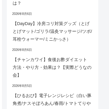
は？
2026年8月6日
【DayDay】冷房コリ対策グッズ（とげ
とげマット/ゴリラ/温灸マッサージ/ツボ/
耳栓ウォーマー/ミニかっさ）
2026年8月6日
【チャンカワイ】食後お酢ダイエット
方法・やり方・効果は？【実際どうなの
会】
2026年8月5日
【ひるおび】電子レンジレシピ（白い豚
角煮/ナスそぼろあん/春雨/トマトてりや