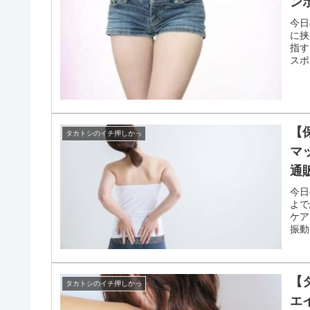
【
タカトシのイチ押しかっ
洗
チ
今日
の美
毛穴
トリ
【
タカトシのイチ押しかっ
ン
今日
に挟
指す
スポ