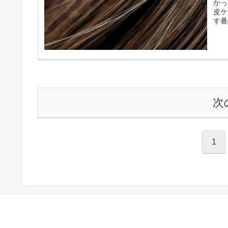
【
タカトシのイチ押しかっ
（
ト
今日
カト
して
温水
【
タカトシのイチ押しかっ
マ
今日
かっ
皮ケ
す番