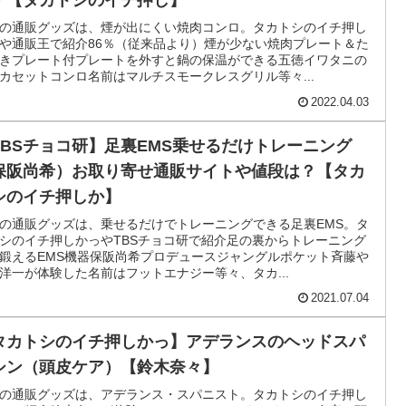
タカトシのイチ押しかっ】トランポリン運動クッシ
ン お取り寄せ通販は？【キュッポリン】
の通販グッズは、タカトシのTBSイチオシのトランポリン運動ア
ム。トランポリンクッションスプリング内蔵騒音と衝撃を抑える
吸収クッション入りとにかく明るい安村がスタイルアップを目指
前はキュッポリン等々、4月30日のタカトシのイチ...
2022.04.30
通販王日テレ】煙が出にくい焼肉コンロ・マルチス
ークレスグリル（イワタニ）お取り寄せ通販や値段
？【タカトシのイチ押し】
の通販グッズは、煙が出にくい焼肉コンロ。タカトシのイチ押し
や通販王で紹介86％（従来品より）煙が少ない焼肉プレート＆た
きプレート付プレートを外すと鍋の保温ができる五徳イワタニの
カセットコンロ名前はマルチスモークレスグリル等々...
2022.04.03