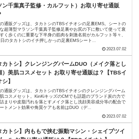
ます
タカトシTBSイチオシ】ムダ毛ケア光美容器（顔も
えるムダ毛処理機アイスレディ）お取り寄せ通販
？
の通販グッズは、タカトシのTBSイチオシのムダ毛ケア光美容
家庭用のムダ毛処理機顔もVIOもOKでほぼ全身使える脱毛器エス
も採用のIPL方式のフラッシュを搭載名前がアイスレディ等々、7
日のタカトシのイチ押しかっのムダ毛ケア光美...
2023.07.02
タカトシ TBSイチオシ】足裏EMSシート（薄型・マ
ソン千葉真子監修・カルフット）お取り寄せ通販
？
の通販グッズは、タカトシのTBSイチオシの足裏EMS。シートの
な超薄型マラソン千葉真子監修足裏やお尻の下に敷いて使って衰
すく歩くのに重要な下半身の筋肉を刺激名前がカルフット等々、
2日のタカトシのイチ押しかっの足裏EMSシート...