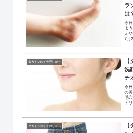
〈広告〉このブログはプロモーションを含み
【
タカトシのイチ押しかっ
使
は
今日
器。
テで
月2
【
タカトシのイチ押しかっ
ラ
は
今日
よう
えや
7月