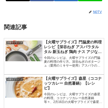
N0TV
関連記事
【火曜サプライズ】門脇麦の料理
火曜サプライズ
レシピ【深谷ねぎ アスパラタル
タル 新玉ねぎ 鶏肉 ナス アジなめ
ろう】
今回のレシピは、火曜サプライズの門脇
麦の料理の作り方。深谷ねぎのポタージ
ュ（愛用のミキサー使用）アスパラのタ
ルタルソースのせ新玉ねぎの生ハムのせ
鶏もも肉のシイタケソースナスとチーズ
のバーナー炙りアジの洋風なめろう（た
【火曜サプライズ】森星（ココナ
火曜サプライズ
たき）等々、3月2日の火...
ッツカレー 自然薯鍋）【レシ
ピ】
今回のレシピは、火曜サプライズの森星
の料理。ココナッツカレー自然薯鍋
等々、2月16日の火曜サプライズで森星が
教えてくれたスパイスカレー等の作り方