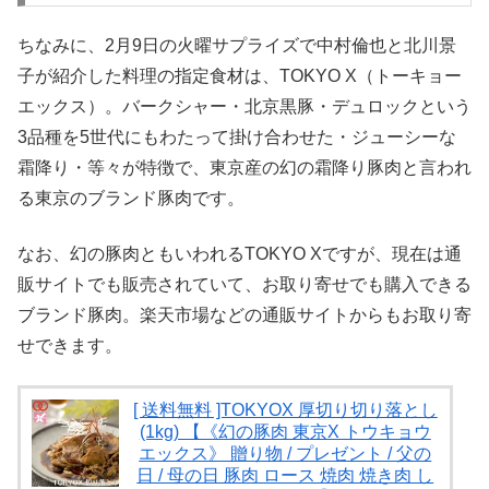
ちなみに、2月9日の火曜サプライズで中村倫也と北川景
子が紹介した料理の指定食材は、TOKYO X（トーキョー
エックス）。バークシャー・北京黒豚・デュロックという
3品種を5世代にもわたって掛け合わせた・ジューシーな
霜降り・等々が特徴で、東京産の幻の霜降り豚肉と言われ
る東京のブランド豚肉です。
なお、幻の豚肉ともいわれるTOKYO Xですが、現在は通
販サイトでも販売されていて、お取り寄せでも購入できる
ブランド豚肉。楽天市場などの通販サイトからもお取り寄
せできます。
[ 送料無料 ]TOKYOX 厚切り切り落とし
(1kg) 【《幻の豚肉 東京X トウキョウ
エックス》 贈り物 / プレゼント / 父の
日 / 母の日 豚肉 ロース 焼肉 焼き肉 し