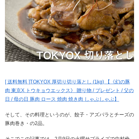
[ 送料無料 ]TOKYOX 厚切り切り落とし (1kg) 【《幻の豚
肉 東京X トウキョウエックス》 贈り物 / プレゼント / 父の
日 / 母の日 豚肉 ロース 焼肉 焼き肉 しゃぶしゃぶ】
そして、その料理というのが、餃子・アズパラとチーズの
豚肉巻き・の2品。
そこでこの記事では、2月9日の火曜サプライズで中村倫