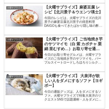
についてです。（画像はイメージです）
火曜サプライズ カレー＆自然薯鍋レシピ
【火曜サプライズ】麻婆豆腐 レ
火曜サプライズ
（森星）森星が料理を作...
シピ【北川景子＆ウエンツ瑛士】
今回のレシピは、火曜サプライズの北川
景子の麻婆豆腐北川景子の得意料理
DAIGOも食べてきたばかり隠し味の酢を
最後に入れるのがポイントウエンツ瑛士
が作った等々、2月9日の火曜サプライズ
で北川景子が紹介してウエンツが作った
【火曜サプライズ】ご当地焼き芋
火曜サプライズ
料理の作り方についてで...
のサツマイモ（白 紫 カボチャ 栗
絹 里むすめ…）お取り寄せ通販
サイトは？【三浦翔平×西川貴
今日のお取り寄せグルメは、火曜サプラ
教】
イズのご当地焼き芋のサツマイモ。パー
プルスイートロードしろほろりシルクス
イートマロンゴールドべにはるか里むす
めハロウィンスイート等々、12月22日の
火曜サプライズのご当地焼き芋No.1決定
【火曜サプライズ】 大泉洋が欲
火曜サプライズ
戦で焼き芋にした...
しい人をダメにするソファ【ヨギ
ボー】
今日の通販グッズは、人をダメにするソ
ファ。火曜サプライズで特集大泉洋のリ
クエストSNSで話題通称・人をダメにす
るソファ等々、12月8日の火曜サプライズ
で紹介されるヨギボーのビーズクッショ