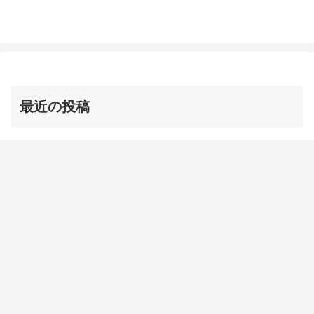
ンについてです。（画像はイメージで
す）火曜サプライズ ...
最近の投稿
茨城の巨大な星型オクラ・ダビデの星 お取り寄せ通販
は？【青空レストラン】
2026年8月8日
【オーマイゴッド】埼玉ご当地アイス 店とメニューは？
（ソフトクリーム/かき氷/ジェラート）
2026年8月8日
【サタプラ】夏アイス【サタデープラス試してランキン