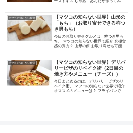
ーストキス じゃあ、あんたが作ってみろ
よ・トリリオンゲーム マリリンモンロ
ー・わが母の記等々、5月19日のマツコの
知らない世界で紹介されたロケ地ホテル
【マツコの知らない世界】山形の
マツコの知らない世界
についてです。（...
「もち」（お取り寄せできる杵つ
き男もち）
今日のお取り寄せグルメは、杵つき男も
ち。 マツコの知らない世界で紹介 究極食
感の弾力？ 山形の餅 お取り寄せも可能
等々、4月28日のマツコの知らない世界で
紹介された山形の杵つき男もちについて
です。（画像はイメージです）マツコの
【マツコの知らない世界】デリバ
マツコの知らない世界
知らない世界 ...
リーピザのリベイク術（2日目の
焼き方やメニュー（チーズ））
今日まとめるのは、デリバリーピザのリ
ベイク術。 マツコの知らない世界で紹介
オススメのメニューは？ フライパンでの
焼き方は？等々、3月3日のマツコの知ら
ない世界で紹介されたデリバリーピザの
リベイク術についてです。（画像はイメ
ージです）マツコ...