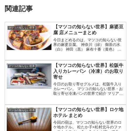
関連記事
【マツコの知らない世界】麻婆豆
マツコの知らない世界
腐 店メニューまとめ
今日まとめるのは、マツコの知らない世
界の麻婆豆腐。 神奈川（緑） 御茶の水
（白） 神田（黒） 麻布十番（黄色） 中
野（スパイス） 渋谷（羊） 銀座・日比谷
（石焼き） 横浜（豆腐） 神楽坂等々、7
月30日のマツコの知らない世界で紹介さ
【マツコの知らない世界】松阪牛
マツコの知らない世界
れた麻婆...
入りカレーパン（冷凍）のお取り
寄せ
今日のお取り寄せグルメは、松阪牛入り
カレーパン。 マツコの知らない世界・お
取り寄せ冷凍パンの世界で紹介 マリアー
ジュの人気メニュー お取り寄せも可能
等々、6月23日のマツコの知らない世界で
紹介される松阪牛入りカレーパンについ
【マツコの知らない世界】ロケ地
マツコの知らない世界
てです。（画像は...
ホテル まとめ
今回の宿は、マツコの知らない世界のロ
ケ地ホテル。 松たか子×松村北斗のファ