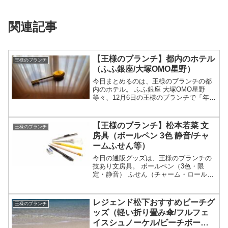
関連記事
【王様のブランチ】都内のホテル
王様のブランチ
（ふふ銀座/大塚OMO星野）
今日まとめるのは、王様のブランチの都
内のホテル。 ふふ銀座 大塚OMO星野
等々、12月6日の王様のブランチで「年末
年始に泊まりたい都内の注目ホテル」と
して紹介された宿についてです。（画像
はイメージです）王様のブランチ 都内の
【王様のブランチ】松本若菜 文
王様のブランチ
ホテルホテルの特...
房具（ボールペン 3色 静音/チャ
ームふせん等）
今日の通販グッズは、王様のブランチの
技あり文房具。 ボールペン（3色・限
定・静音） ふせん（チャーム・ロール）
等々、10月11日の松本若菜の買い物の達
人で紹介された文房具についてです。
（画像はイメージです）王様のブランチ
レジェンド松下おすすめビーチグ
王様のブランチ
文房具文房具の特集...
ッズ（軽い折り畳み傘/フルフェ
イスシュノーケル/ビーチボー