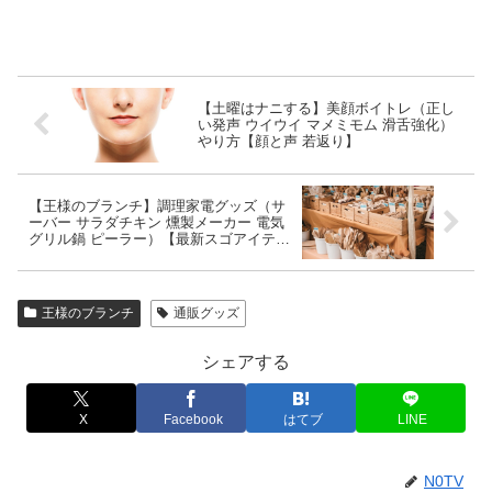
【土曜はナニする】美顔ボイトレ（正し
い発声 ウイウイ マメミモム 滑舌強化）
やり方【顔と声 若返り】
【王様のブランチ】調理家電グッズ（サ
ーバー サラダチキン 燻製メーカー 電気
グリル鍋 ピーラー）【最新スゴアイテ
ム】
王様のブランチ
通販グッズ
シェアする
X
Facebook
はてブ
LINE
N0TV