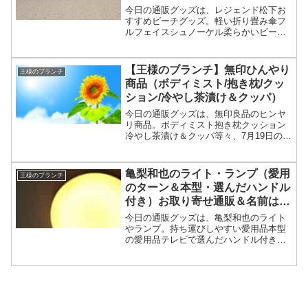
ル）【王様のブランチ】
今日の通販グッズは、レジェンド松下お
すすめビーチグッズ。軽い折り畳み傘フ
ルフェイスシュノーケル柔らかいビーチ
ボール（割れない？）等々、8月2日の王
様のブランチの買い物の達人で紹介され
たレジェンド松下おすすめビーチグッズ
【王様のブランチ】無印ひんやり
王様のブランチ
についてです。（画像は...
商品（ボディミスト/抱き枕/クッ
ション/冷やし茶漬け＆クッパ）
今日の通販グッズは、無印良品のヒンヤ
リ商品。ボディミスト抱き枕クッション
冷やし茶漬け＆クッパ等々、7月19日の王
様のブランチの買い物の達人で紹介され
た無印のヒンヤリグッズやグルメについ
てです。（画像はイメージです）王様の
亀梨和也のライト・ランプ（愛用
王様のブランチ
ブランチ 無印良品ひ...
のターン＆本型・選んだハンドル
付き）お取り寄せ通販＆名前は？
【王様のブランチ】
今日の通販グッズは、亀梨和也のライト
やランプ。持ち運びしやすい愛用品本型
の愛用品テレビで選んだハンドル付きラ
ンタン型等々、7月5日の王様のブランチ
の買い物の達人で紹介されたライトやラ
ンプについてです。（画像はイメージで
す）王様のブランチ 亀...