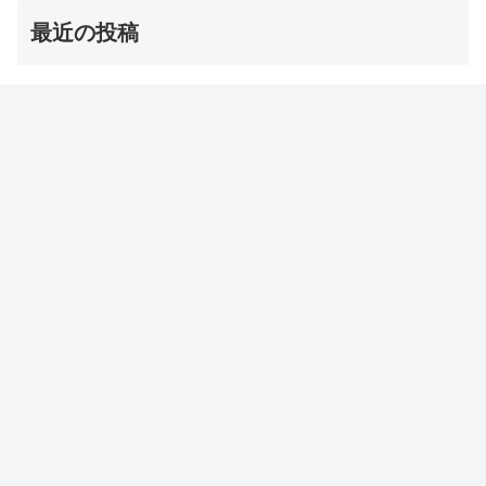
最近の投稿
茨城の巨大な星型オクラ・ダビデの星 お取り寄せ通販
は？【青空レストラン】
2026年8月8日
【オーマイゴッド】埼玉ご当地アイス 店とメニューは？
（ソフトクリーム/かき氷/ジェラート）
2026年8月8日
【サタプラ】夏アイス【サタデープラス試してランキン
グ】
2026年8月8日
【志麻さん】チュニジア風春巻き・ブリック レシピ【沸
騰ワード】