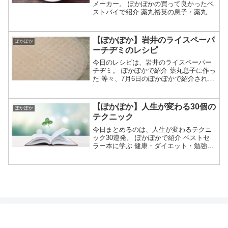
メーカー。 ぽかぽかの買って良かったベ
ストバイで紹介 薬丸裕英の息子・薬丸翔
の愛用品 1杯分のコーヒーをおいしく作
れる 名前や通販は？等々、7月6日のぽか
ぽかで薬丸翔のベストバイとして紹介さ
【ぽかぽか】岩井のライスペーパ
ぽかぽか
れたコーヒーメ...
ーチヂミのレシピ
今日のレシピは、岩井のライスペーパー
チヂミ。 ぽかぽかで紹介 薬丸息子に作っ
た 等々、7月6日のぽかぽかで紹介された
岩井のライスペーパーチヂミのレシピと
作り方についてです。（画像はイメージ
です）ぽかぽか ライスペーパーチヂミハ
【ぽかぽか】人生が変わる30個の
ぽかぽか
ライチ岩井の料...
テクニック
今日まとめるのは、人生が変わるテクニ
ック30連発。 ぽかぽかで紹介 ベストセ
ラー本に学ぶ 健康・ダイエット・勉強・
コミュニケーション・メンタルなど 科学
的に証明されたすごい習慣大百科等々、7
月1日のぽかぽかで紹介された人生が変わ
る30個のテ...