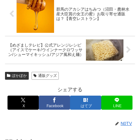
群馬のアカシアはちみつ（沼田・農林水
産大臣賞の女王の蜜）お取り寄せ通販
は？【青空レストラン】
【めざましテレビ】公式アレンジレシピ
（アイスでケーキ/ウインナークロワッサ
ン/シューマイキッシュ/アジア風和え麺）
ぽかぽか
通販グッズ
シェアする
X
Facebook
はてブ
LINE
N0TV