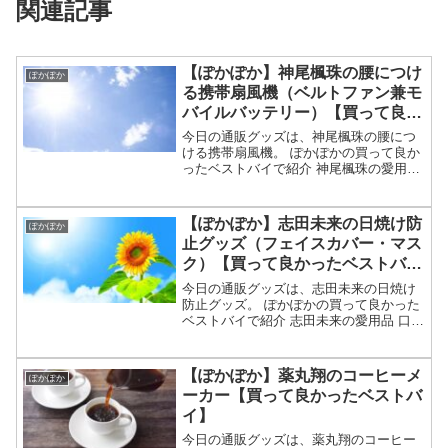
関連記事
【ぽかぽか】神尾楓珠の腰につけ
ぽかぽか
る携帯扇風機（ベルトファン兼モ
バイルバッテリー）【買って良か
ったベストバイ】
今日の通販グッズは、神尾楓珠の腰につ
ける携帯扇風機。 ぽかぽかの買って良か
ったベストバイで紹介 神尾楓珠の愛用品
ベルトにつけて服をかぶせると服の中に
風を送るベルトファン 腰につけるのでハ
ンズフリー 名前や通販は？等々、7月13
【ぽかぽか】志田未来の日焼け防
ぽかぽか
日のぽかぽか...
止グッズ（フェイスカバー・マス
ク）【買って良かったベストバ
イ】
今日の通販グッズは、志田未来の日焼け
防止グッズ。 ぽかぽかの買って良かった
ベストバイで紹介 志田未来の愛用品 口か
ら首元まで覆えるマスクやフェイスカバ
ーのような便利グッズ 名前や通販は？
等々、7月13日のぽかぽかで志田未来のベ
【ぽかぽか】薬丸翔のコーヒーメ
ぽかぽか
ストバイとして...
ーカー【買って良かったベストバ
イ】
今日の通販グッズは、薬丸翔のコーヒー