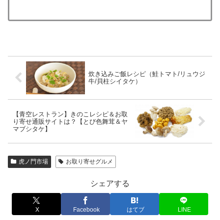
炊き込みご飯レシピ（鮭トマト/リュウジ
牛/貝柱シイタケ）
【青空レストラン】きのこレシピ＆お取
り寄せ通販サイトは？【とび色舞茸＆ヤ
マブシタケ】
虎ノ門市場
お取り寄せグルメ
シェアする
X
Facebook
はてブ
LINE