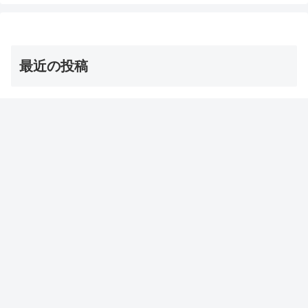
最近の投稿
茨城の巨大な星型オクラ・ダビデの星 お取り寄せ通販
は？【青空レストラン】
2026年8月8日
【オーマイゴッド】埼玉ご当地アイス 店とメニューは？
（ソフトクリーム/かき氷/ジェラート）
2026年8月8日
【サタプラ】夏アイス【サタデープラス試してランキン
グ】
2026年8月8日