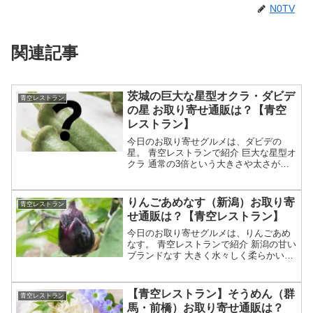
N0TV
関連記事
茨城の巨大な星型オクラ・ダビデ
青空レストラン
の星 お取り寄せ通販は？【青空
レストラン】
今日のお取り寄せグルメは、ダビデの
星。 青空レストランで紹介 巨大な星型オ
クラ 通常の3倍という大きさや太さが特
徴 番組では茨城の名人が生産者として出
演？等々、8月8日の満点青空レストラン
で特集される巨大な星型オクラ・ダビデ
りんごあめなす（新潟）お取り寄
青空レストラン
の星について、生...
せ通販は？【青空レストラン】
今日のお取り寄せグルメは、りんごあめ
なす。 青空レストランで紹介 新潟の甘い
ブランドなす 大きく水々しく柔らかいの
が特徴 独別な栽培方法や一枝一果で美味
しく育てる？ 生産者として佐藤大農園が
紹介か？等々、8月1日の満点青空レスト
【青空レストラン】そうめん（群
青空レストラン
ランで特集さ...
馬・前橋）お取り寄せ通販は？