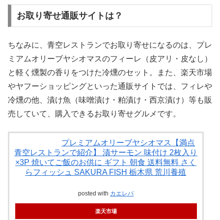
お取り寄せ通販サイトは？
ちなみに、青空レストランでお取り寄せになるのは、プレ
ミアムオリーブヤシオマスのフィーレ（皮アリ・皮なし）
と軽く燻製の香りをつけた冷燻のセット。また、楽天市場
やヤフーショッピングといった通販サイトでは、フィレや
冷燻の他、漬け魚（味噌漬け・粕漬け・西京漬け）等も販
売していて、購入できるお取り寄せグルメです。
プレミアムオリーブヤシオマス【満点
青空レストランで紹介】 漬サーモン 味付け 2枚入り
×3P 焼いてご飯のお供に ギフト 朝食 送料無料 さく
らフィッシュ SAKURA FISH 栃木県 荒川養殖
posted with
カエレバ
楽天市場