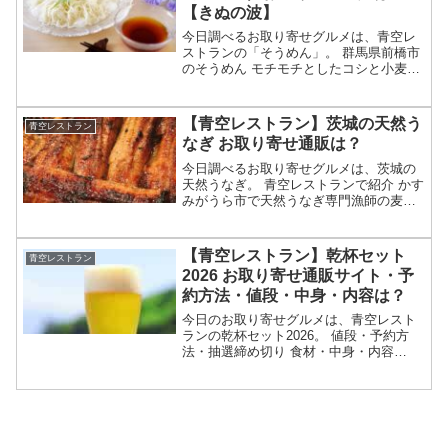
【きぬの波】
今日調べるお取り寄せグルメは、青空レ
ストランの「そうめん」。 群馬県前橋市
のそうめん モチモチとしたコシと小麦の
香りが特徴 地元の小麦と水を使うのがこ
だわり お取り寄せ通販は？等々、7月25
日の満点青空レストランで特集される群
【青空レストラン】茨城の天然う
青空レストラン
馬のそうめんに...
なぎ お取り寄せ通販は？
今日調べるお取り寄せグルメは、茨城の
天然うなぎ。 青空レストランで紹介 かす
みがうら市で天然うなぎ専門漁師の麦わ
ら村長が獲る 黄金うなぎ？ 食べられる場
所やお取り寄せ通販は？等々、7月18日の
満点青空レストランで特集される茨城の
【青空レストラン】乾杯セット
青空レストラン
天然うなぎに...
2026 お取り寄せ通販サイト・予
約方法・値段・中身・内容は？
今日のお取り寄せグルメは、青空レスト
ランの乾杯セット2026。 値段・予約方
法・抽選締め切り 食材・中身・内容
等々、2026年7月11日の満点青空レスト
ランで紹介される乾杯セットについてで
す。（画像はイメージです）青空レスト
ラン 乾杯セット...